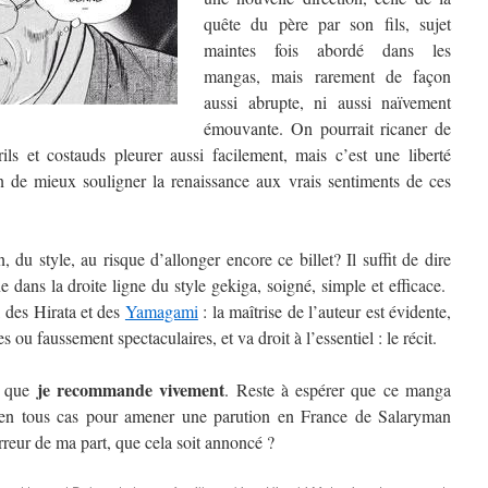
quête du père par son fils, sujet
maintes fois abordé dans les
mangas, mais rarement de façon
aussi abrupte, ni aussi naïvement
émouvante. On pourrait ricaner de
rils et costauds pleurer aussi facilement, mais c’est une liberté
fin de mieux souligner la renaissance aux vrais sentiments de ces
, du style, au risque d’allonger encore ce billet? Il suffit de dire
e dans la droite ligne du style gekiga, soigné, simple et efficace.
, des Hirata et des
Yamagami
: la maîtrise de l’auteur est évidente,
es ou faussement spectaculaires, et va droit à l’essentiel : le récit.
je recommande vivement
Et que
. Reste à espérer que ce manga
t en tous cas pour amener une parution en France de Salaryman
rreur de ma part, que cela soit annoncé ?