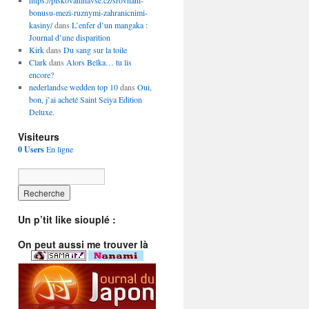
https://piskovaninavse.cz/srovnani-
bonusu-mezi-ruznymi-zahranicnimi-
kasiny/
dans
L’enfer d’un mangaka :
Journal d’une disparition
Kirk
dans
Du sang sur la toile
Clark
dans
Alors Belka… tu lis
encore?
nederlandse wedden top 10
dans
Oui,
bon, j’ai acheté Saint Seiya Edition
Deluxe.
Visiteurs
0 Users
En ligne
Un p’tit like siouplé :
On peut aussi me trouver là