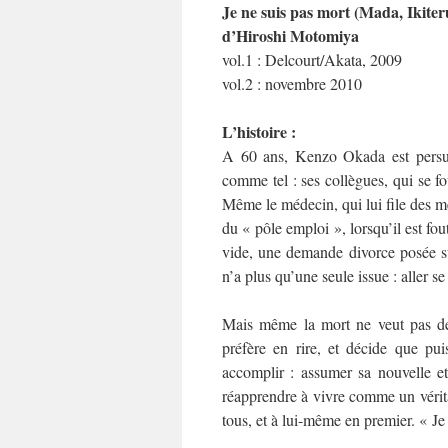
Je ne suis pas mort (Mada, Ikite
d’Hiroshi Motomiya
vol.1 : Delcourt/Akata, 2009
vol.2 : novembre 2010
L’histoire :
A 60 ans, Kenzo Okada est persuadé
comme tel : ses collègues, qui se fo
Même le médecin, qui lui file des 
du « pôle emploi », lorsqu’il est fou
vide, une demande divorce posée sur
n’a plus qu’une seule issue : aller s
Mais même la mort ne veut pas de 
préfère en rire, et décide que puis
accomplir : assumer sa nouvelle et 
réapprendre à vivre comme un vérit
tous, et à lui-même en premier. « Je