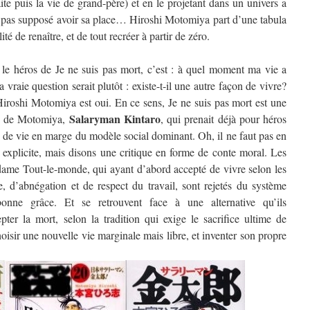
traite puis la vie de grand-père) et en le projetant dans un univers a
st pas supposé avoir sa place… Hiroshi Motomiya part d’une tabula
ité de renaître, et de tout recréer à partir de zéro.
le héros de Je ne suis pas mort, c’est : à quel moment ma vie a
vraie question serait plutôt : existe-t-il une autre façon de vivre?
Hiroshi Motomiya est oui. En ce sens, Je ne suis pas mort est une
Salaryman Kintaro
re de Motomiya,
, qui prenait déjà pour héros
de vie en marge du modèle social dominant. Oh, il ne faut pas en
 explicite, mais disons une critique en forme de conte moral. Les
ame Tout-le-monde, qui ayant d’abord accepté de vivre selon les
, d’abnégation et de respect du travail, sont rejetés du système
bonne grâce. Et se retrouvent face à une alternative qu’ils
pter la mort, selon la tradition qui exige le sacrifice ultime de
isir une nouvelle vie marginale mais libre, et inventer son propre