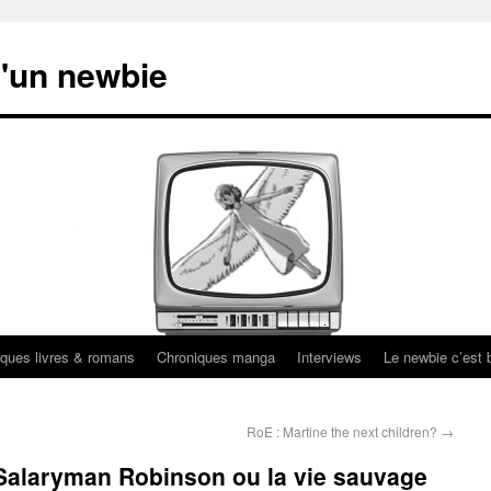
'un newbie
ques livres & romans
Chroniques manga
Interviews
Le newbie c’est b
RoE : Martine the next children?
→
 Salaryman Robinson ou la vie sauvage