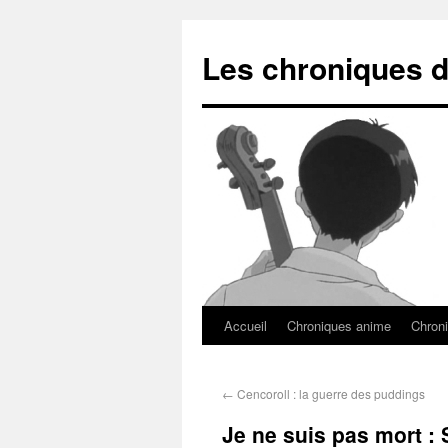
Les chroniques d
Accueil
Chroniques anime
Chroni
←
Cencoroll : la guerre des puddings
Je ne suis pas mort :