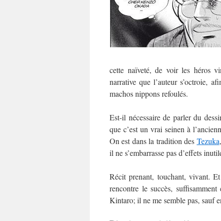
cette naïveté, de voir les héros vi
narrative que l’auteur s’octroie, a
machos nippons refoulés.
Est-il nécessaire de parler du dessin
que c’est un vrai seinen à l’ancienn
On est dans la tradition des
Tezuka
il ne s’embarrasse pas d’effets inutil
Récit prenant, touchant, vivant. 
rencontre le succès, suffisammen
Kintaro; il ne me semble pas, sauf e