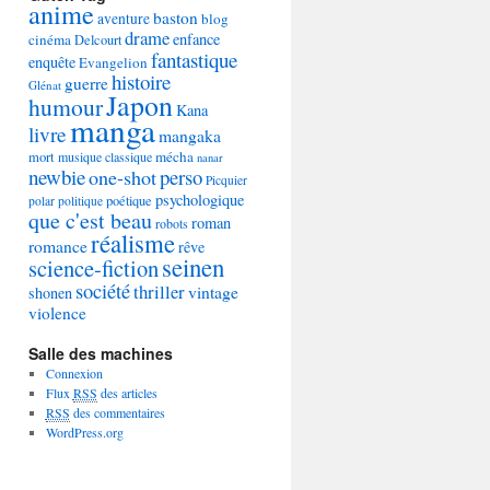
anime
baston
aventure
blog
drame
enfance
cinéma
Delcourt
fantastique
enquête
Evangelion
histoire
guerre
Glénat
Japon
humour
Kana
manga
livre
mangaka
mécha
mort
musique classique
nanar
newbie
perso
one-shot
Picquier
psychologique
poétique
polar
politique
que c'est beau
roman
robots
réalisme
romance
rêve
seinen
science-fiction
société
thriller
vintage
shonen
violence
Salle des machines
Connexion
Flux
RSS
des articles
RSS
des commentaires
WordPress.org