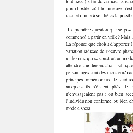
tout tracé (la fin de carrière, la re
priori hostile, où l’homme âgé n’e
rasa, et donne à son héros la possibil
La première question que se pose 
commencé à partir en vrille? Mais la 
La réponse que choisit d’apporter 
variation radicale de l’oeuvre pha
un homme qui se construit un mode 
attendre une dénonciation politique
personnages sont des monsieur/mad
principes immémoriaux de sacrifice
auxquels ils s’étaient pliés de 
n’envisageaient pas : ou bien acce
l’individu non conforme, ou bien cho
modèle social.