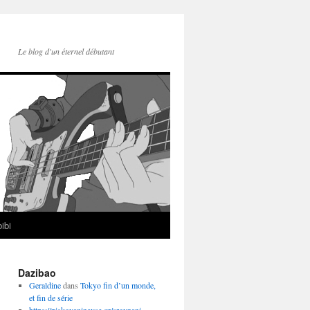
Le blog d'un éternel débutant
ibi
Dazibao
Geraldine
dans
Tokyo fin d’un monde,
et fin de série