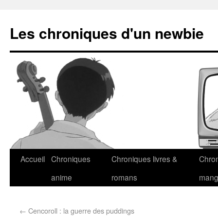
Les chroniques d'un newbie
Accueil
Chroniques
Chroniques livres &
Chro
anime
romans
man
←
Cencoroll : la guerre des puddings