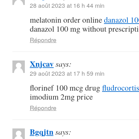
28 août 2023 at 16 h 44 min
melatonin order online
danazol 1
danazol 100 mg without prescript
Répondre
Xnjcav
says:
29 août 2023 at 17 h 59 min
florinef 100 mcg drug
fludrocorti
imodium 2mg price
Répondre
Bgqjtn
says: