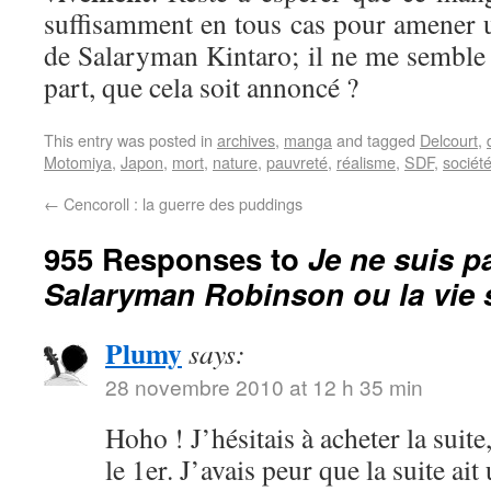
suffisamment en tous cas pour amener 
de Salaryman Kintaro; il ne me semble 
part, que cela soit annoncé ?
This entry was posted in
archives
,
manga
and tagged
Delcourt
,
Motomiya
,
Japon
,
mort
,
nature
,
pauvreté
,
réalisme
,
SDF
,
sociét
←
Cencoroll : la guerre des puddings
955 Responses to
Je ne suis p
Salaryman Robinson ou la vie
Plumy
says:
28 novembre 2010 at 12 h 35 min
Hoho ! J’hésitais à acheter la suit
le 1er. J’avais peur que la suite ait