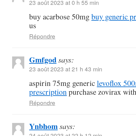
23 août 2023 at 0 h 55 min
buy acarbose 50mg
buy generic p
us
Répondre
Gmfgod
says:
23 août 2023 at 21 h 43 min
aspirin 75mg generic
levoflox 50
prescription
purchase zovirax with
Répondre
Ynbhom
says:
24 août 2023 at 22 h 12 min