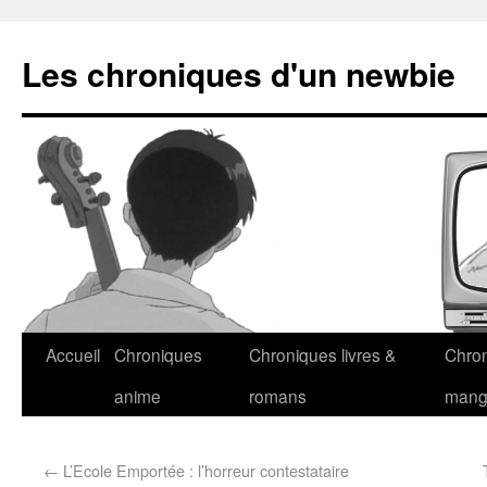
Les chroniques d'un newbie
Accueil
Chroniques
Chroniques livres &
Chro
anime
romans
man
←
L’Ecole Emportée : l’horreur contestataire