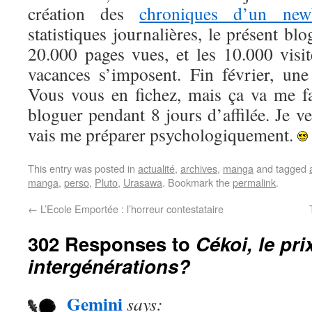
création des
chroniques d’un new
statistiques journalières, le présent blo
20.000 pages vues, et les 10.000 visit
vacances s’imposent. Fin février, un
Vous vous en fichez, mais ça va me fa
bloguer pendant 8 jours d’affilée. Je ver
vais me préparer psychologiquement.
This entry was posted in
actualité
,
archives
,
manga
and tagged
manga
,
perso
,
Pluto
,
Urasawa
. Bookmark the
permalink
.
←
L’Ecole Emportée : l’horreur contestataire
302 Responses to
Cékoi, le pri
intergénérations?
Gemini
says: