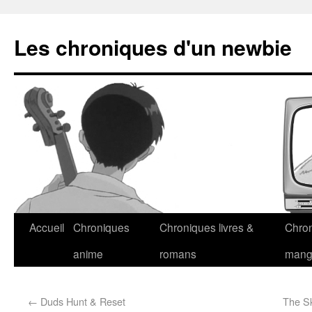
Les chroniques d'un newbie
Accueil
Chroniques
Chroniques livres &
Chro
anime
romans
man
←
Duds Hunt & Reset
The Sk