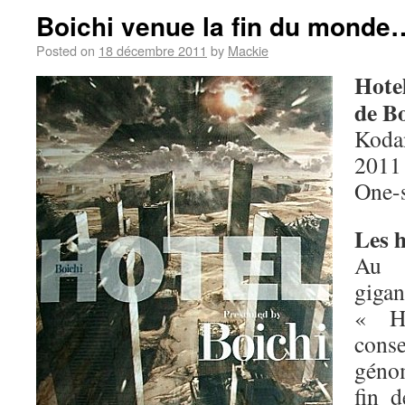
Boichi venue la fin du monde
Posted on
18 décembre 2011
by
Mackie
Hote
de Bo
Koda
2011
One-
Les h
Au
giga
« H
cons
géno
fin 