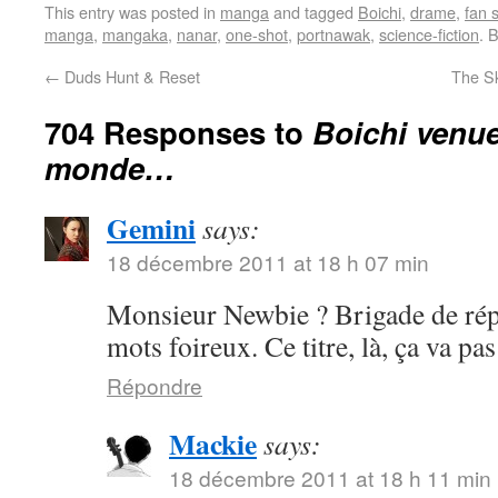
This entry was posted in
manga
and tagged
Boichi
,
drame
,
fan 
manga
,
mangaka
,
nanar
,
one-shot
,
portnawak
,
science-fiction
. 
←
Duds Hunt & Reset
The Sk
704 Responses to
Boichi venue
monde…
Gemini
says:
18 décembre 2011 at 18 h 07 min
Monsieur Newbie ? Brigade de rép
mots foireux. Ce titre, là, ça va p
Répondre
Mackie
says:
18 décembre 2011 at 18 h 11 min