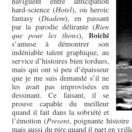
naviguent entre anticipation
hard-science (
Hotel
), ou heroic
fantasy (
Diadem
), en passant
par la parodie délirante (
Rien
Boichi
que pour les thons
),
s’amuse à démontrer son
indéniable talent graphique, au
service d’histoires bien tordues,
mais qui ont si peu d’épaisseur
que je me suis demandé s’il ne
les avait pas improvisées en
dessinant. Ce faisant, il se
prouve capable du meilleur
quand il fait dans la sobriété et
l’émotion (
Present
, poignante histoire
mais aussi du pire quand il part en vril