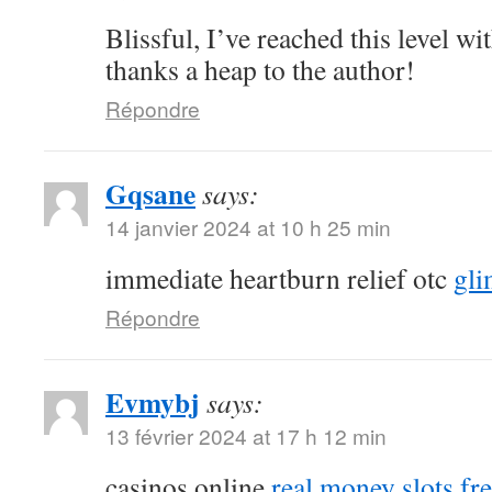
Blissful, I’ve reached this level with
thanks a heap to the author!
Répondre
Gqsane
says:
14 janvier 2024 at 10 h 25 min
immediate heartburn relief otc
gli
Répondre
Evmybj
says:
13 février 2024 at 17 h 12 min
casinos online
real money slots fr