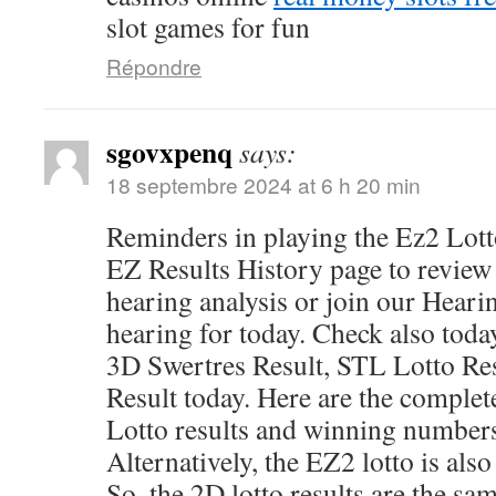
slot games for fun
Répondre
sgovxpenq
says:
18 septembre 2024 at 6 h 20 min
Reminders in playing the Ez2 Lot
EZ Results History page to review p
hearing analysis or join our Hearin
hearing for today. Check also today
3D Swertres Result, STL Lotto Res
Result today. Here are the comple
Lotto results and winning number
Alternatively, the EZ2 lotto is als
So, the 2D lotto results are the s