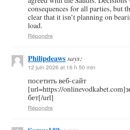
agreed with the Saudis. Decisions 
consequences for all parties, but
clear that it isn’t planning on bea
load.
Répondre
Philipdeaws
says:
12 juin 2026 at 16 h 50 min
посетить веб-сайт
[url=https://onlinevodkabet.com]
бет[/url]
Répondre