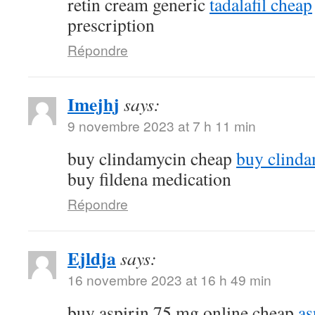
retin cream generic
tadalafil cheap
prescription
Répondre
Imejhj
says:
9 novembre 2023 at 7 h 11 min
buy clindamycin cheap
buy clindam
buy fildena medication
Répondre
Ejldja
says:
16 novembre 2023 at 16 h 49 min
buy aspirin 75 mg online cheap
as