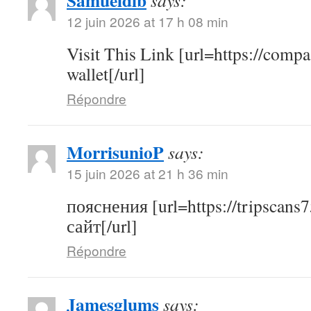
Samueldib
says:
12 juin 2026 at 17 h 08 min
Visit This Link [url=https://compas
wallet[/url]
Répondre
MorrisunioP
says:
15 juin 2026 at 21 h 36 min
пояснения [url=https://tripscans7
сайт[/url]
Répondre
Jamesglums
says: