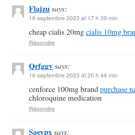
Flajzu
says:
16 septembre 2023 at 17 h 39 min
cheap cialis 20mg
cialis 10mg bra
Répondre
Qrfggv
says:
16 septembre 2023 at 20 h 44 min
cenforce 100mg brand
purchase n
chloroquine medication
Répondre
Saeypx
says: