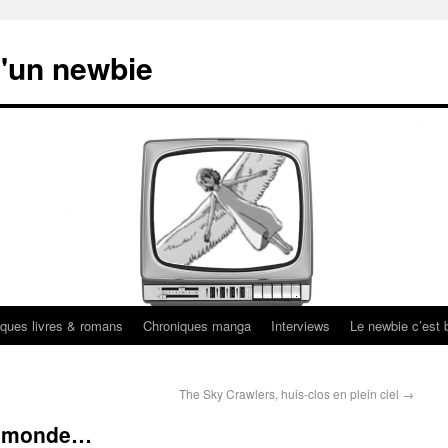
'un newbie
ques livres & romans
Chroniques manga
Interviews
Le newbie c’est b
The Sky Crawlers, huis-clos en plein ciel
→
du monde…