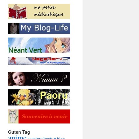
Guten Tag
anime
baston
aventure
blog