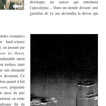
développe un cancer qui entraînera
l’apocalypse… Dans un monde dévasté, une
guerrière de 14 ans deviendra la déesse qui
ermèdes comiques)
on hard-science
), en passant par
our les thons
),
déniable talent
ien tordues, mais
 me suis demandé
en dessinant. Ce
leur quand il fait
esent
, poignante
is aussi du pire
l’humour en route
radesque fin du