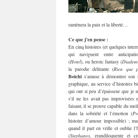
ramènera la paix et la liberté…
Ce que j’en pense :
En cinq histoires (et quelques int
qui naviguent entre anticipati
(
Hotel
), ou heroic fantasy (
Diadem
la parodie délirante (
Rien que p
Boichi
s’amuse à démontrer son in
graphique, au service d’histoires b
qui ont si peu d’épaisseur que je
s’il ne les avait pas improvisées 
faisant, il se prouve capable du meil
dans la sobriété et l’émotion (
Pr
histoire d’amour impossible) ; ma
quand il part en vrille et oublie 
(
Stephanos
, grandiloquente et c