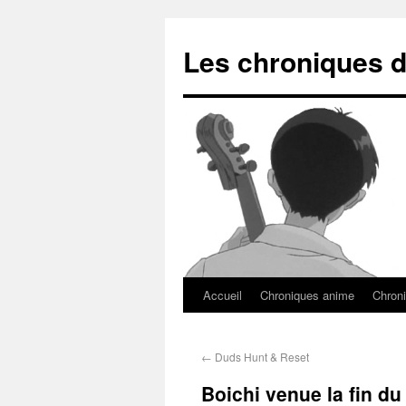
Les chroniques d
Accueil
Chroniques anime
Chroni
←
Duds Hunt & Reset
Boichi venue la fin 