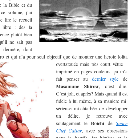
e la Bible et du
 ce volume, j’ai
e lire le recueil
libre : dès la
ence plutôt bien
’il ne sait pas
 dernière, dont
étro et qui n’a pour seul objectif que de montrer une
heroic lolita
overtatouée mais très court vêtue –
imprimé en pages couleurs, ça m’a
fait penser au
dernier style
de
Masamune Shirow
, c’est dire.
C’est joli, et après? Mais quand il est
fidèle à lui-même, à sa manière mi-
sérieuse mi-chtarbée de développer
un délire, je retrouve avec
Boichi
soulagement le
de
Space
Chef Caisar
, avec ses obsessions
pour la bouffe, les bimbos et le