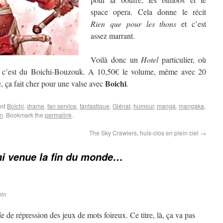
space opera. Cela donne le récit
Rien que pour les thons
et c’est
assez marrant.
Voilà donc un
Hotel
particulier, où
, c’est du Boichi-Bouzouk. A 10,50€ le volume, même avec 20
Boichi
, ça fait cher pour une valse avec
.
ged
Boichi
,
drame
,
fan service
,
fantastique
,
Glénat
,
humour
,
manga
,
mangaka
,
on
. Bookmark the
permalink
.
The Sky Crawlers, huis-clos en plein ciel
→
hi venue la fin du monde…
min
de répression des jeux de mots foireux. Ce titre, là, ça va pas