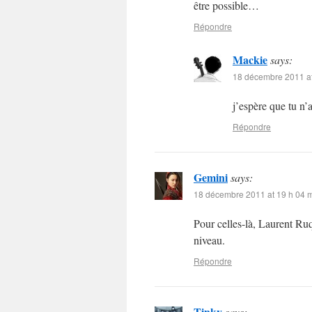
être possible…
Répondre
Mackie
says:
18 décembre 2011 at
j’espère que tu n’
Répondre
Gemini
says:
18 décembre 2011 at 19 h 04 
Pour celles-là, Laurent Ruqu
niveau.
Répondre
Tinky
says: