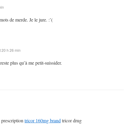
min
mots de merde. Je le jure. :’(
 20 h 26 min
 reste plus qu’à me petit-suissider.
 prescription
tricor 160mg brand
tricor drug