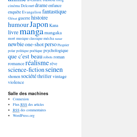
drame
enfance
cinéma
Delcourt
fantastique
enquête
Evangelion
histoire
guerre
Glénat
Japon
humour
Kana
manga
livre
mangaka
mécha
mort
musique classique
nanar
newbie
perso
one-shot
Picquier
psychologique
poétique
polar
politique
que c'est beau
roman
robots
réalisme
romance
rêve
seinen
science-fiction
société
thriller
vintage
shonen
violence
Salle des machines
Connexion
Flux
RSS
des articles
RSS
des commentaires
WordPress.org