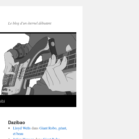
Le blog d'un éternel débutant
ibi
Dazibao
Lloyd Wells
dans
Giant Robo, géant,
et beau