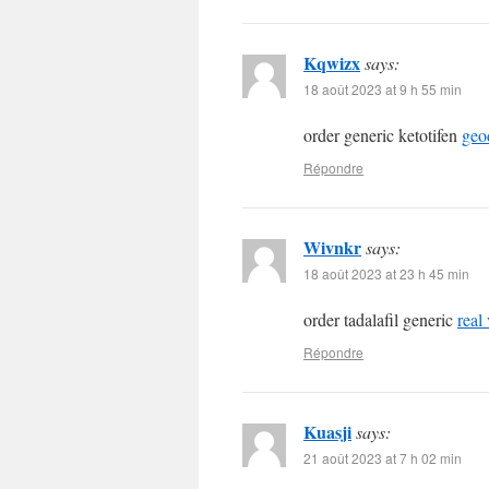
Kqwizx
says:
18 août 2023 at 9 h 55 min
order generic ketotifen
geo
Répondre
Wivnkr
says:
18 août 2023 at 23 h 45 min
order tadalafil generic
real
Répondre
Kuasji
says:
21 août 2023 at 7 h 02 min