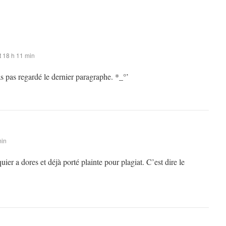
 18 h 11 min
as pas regardé le dernier paragraphe. *_°’
min
ier a dores et déjà porté plainte pour plagiat. C’est dire le