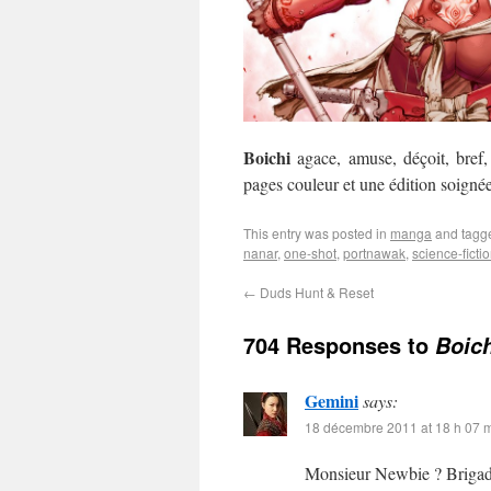
Boichi
agace, amuse, déçoit, bref
pages couleur et une édition soignée
This entry was posted in
manga
and tag
nanar
,
one-shot
,
portnawak
,
science-ficti
←
Duds Hunt & Reset
704 Responses to
Boic
Gemini
says:
18 décembre 2011 at 18 h 07 
Monsieur Newbie ? Brigade 