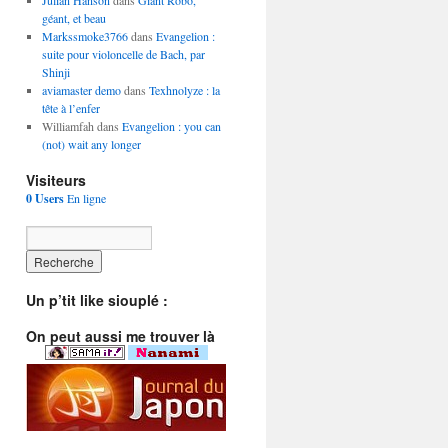
Julian Hanson
dans
Giant Robo,
géant, et beau
Markssmoke3766
dans
Evangelion :
suite pour violoncelle de Bach, par
Shinji
aviamaster demo
dans
Texhnolyze : la
tête à l’enfer
Williamfah dans
Evangelion : you can
(not) wait any longer
Visiteurs
0 Users
En ligne
Un p’tit like siouplé :
On peut aussi me trouver là