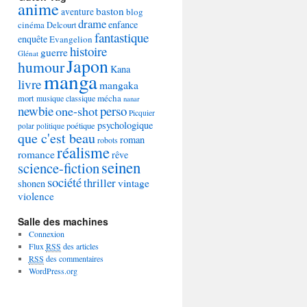
anime
baston
aventure
blog
drame
enfance
cinéma
Delcourt
fantastique
enquête
Evangelion
histoire
guerre
Glénat
Japon
humour
Kana
manga
livre
mangaka
mécha
mort
musique classique
nanar
newbie
perso
one-shot
Picquier
psychologique
poétique
polar
politique
que c'est beau
roman
robots
réalisme
romance
rêve
seinen
science-fiction
société
thriller
vintage
shonen
violence
Salle des machines
Connexion
Flux
RSS
des articles
RSS
des commentaires
WordPress.org