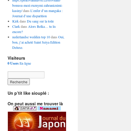
https://piskovaninavse.cz/srovnani-
bonusu-mezi-ruznymi-zahranicnimi-
kasiny/
dans
L’enfer d’un mangaka :
Journal d’une disparition
Kirk
dans
Du sang sur la toile
Clark
dans
Alors Belka… tu lis
encore?
nederlandse wedden top 10
dans
Oui,
bon, j’ai acheté Saint Seiya Edition
Deluxe.
Visiteurs
0 Users
En ligne
Un p’tit like siouplé :
On peut aussi me trouver là