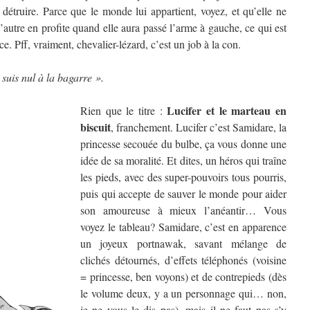
détruire. Parce que le monde lui appartient, voyez, et qu’elle ne
autre en profite quand elle aura passé l’arme à gauche, ce qui est
. Pff, vraiment, chevalier-lézard, c’est un job à la con.
suis nul à la bagarre ».
Lucifer et le marteau en
Rien que le titre :
biscuit
, franchement. Lucifer c’est Samidare, la
princesse secouée du bulbe, ça vous donne une
idée de sa moralité. Et dites, un héros qui traîne
les pieds, avec des super-pouvoirs tous pourris,
puis qui accepte de sauver le monde pour aider
son amoureuse à mieux l’anéantir… Vous
voyez le tableau? Samidare, c’est en apparence
un joyeux portnawak, savant mélange de
clichés détournés, d’effets téléphonés (voisine
= princesse, ben voyons) et de contrepieds (dès
le volume deux, y a un personnage qui… non,
je ne vous le dis pas), mais il ne faut pas s’y