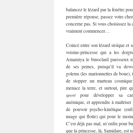
balancez le lézard par la fenêtre pou
première réponse, passez votre chemi
concerne pas. Si vous choisissez la 
vraiment commencer…
Coincé entre son lézard stoïque et s
voisine-princesse qui a les doigt
Amamiya le binoclard paresseux n’
de ses peines, puisqu’il va devoi
golems (les marionnettes de boue), 
de stopper un marteau cosmique 
menace la terre, et surtout, pire q
sport
pour développer sa carr
anémique, et apprendre à maîtriser 
de pouvoir psycho-kinétique (enf
nuage qui flotte) qui pour le mome
C’est déjà pas mal, m’enfin pour but
que la princesse, là, Samidare, est 