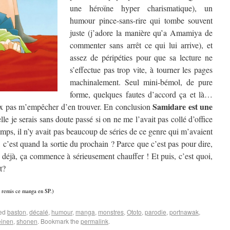
une héroïne hyper charismatique), un
humour pince-sans-rire qui tombe souvent
juste (j’adore la manière qu’a Amamiya de
commenter sans arrêt ce qui lui arrive), et
assez de péripéties pour que sa lecture ne
s’effectue pas trop vite, à tourner les pages
machinalement. Seul mini-bémol, de pure
forme, quelques fautes d’accord ça et là…
Samidare est une
ux pas m’empêcher d’en trouver. En conclusion
elle je serais sans doute passé si on ne me l’avait pas collé d’office
emps, il n’y avait pas beaucoup de séries de ce genre qui m’avaient
lez, c’est quand la sortie du prochain ? Parce que c’est pas pour dire,
et déjà, ça commence à sérieusement chauffer ! Et puis, c’est quoi,
t?
t remis ce manga en SP.)
ged
baston
,
décalé
,
humour
,
manga
,
monstres
,
Ototo
,
parodie
,
portnawak
,
einen
,
shonen
. Bookmark the
permalink
.