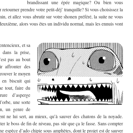
brandissant une épée magique? Ou bien vous
r retourner prendre votre petit-déj’ tranquille? Si vous choisissez la
n, et allez vous abrutir sur votre shonen préféré, la suite ne vous
deuxième, alors vous êtes un individu normal, mais les ennuis vont
entencieux, et sa
s dans la prise,
est pas au bout
r affronter des
trouver le moyen
en biscuit qui
ue tout, faire du
ure d’asperge
l’orbe, une sorte
in, un genre de
nt ne lui sert, au mieux, qu’à sauver des chatons de la noyade.
er le boss de fin de niveau, pas sûr que ça le fasse. Sans compter
une espèce d’ado chipie sous amphètes, dont le projet est de sauver