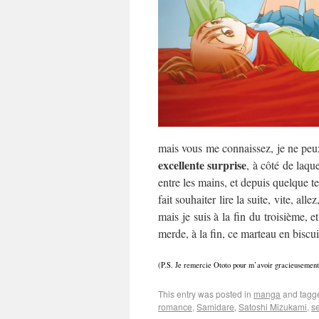
mais vous me connaissez, je ne pe
excellente surprise
, à côté de laqu
entre les mains, et depuis quelque t
fait souhaiter lire la suite, vite, al
mais je suis à la fin du troisième, 
merde, à la fin, ce marteau en biscui
(P.S. Je remercie Ototo pour m’avoir gracieusemen
This entry was posted in
manga
and tag
romance
,
Samidare
,
Satoshi Mizukami
,
s