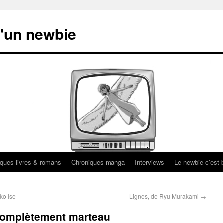
'un newbie
ques livres & romans
Chroniques manga
Interviews
Le newbie c’est b
ko Ise
Lignes, de Ryu Murakami
→
 complètement marteau