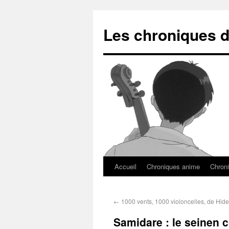
Les chroniques d
Accueil
Chroniques anime
Chroni
←
1000 vents, 1000 violoncelles, de Hide
Samidare : le seinen