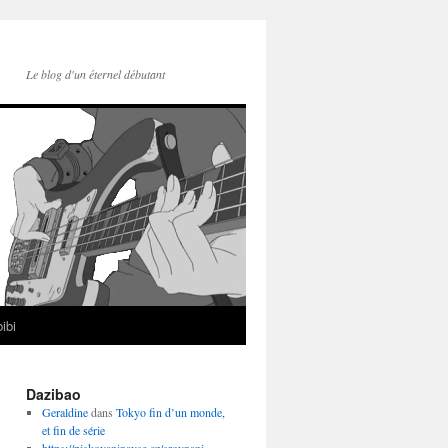
Le blog d'un éternel débutant
ibi
Dazibao
Geraldine
dans
Tokyo fin d’un monde,
et fin de série