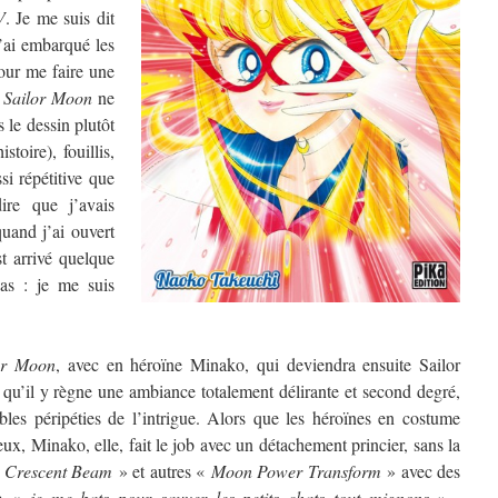
V
. Je me suis dit
 j’ai embarqué les
our me faire une
e
Sailor Moon
ne
 le dessin plutôt
toire), fouillis,
ssi répétitive que
ire que j’avais
uand j’ai ouvert
est arrivé quelque
as : je me suis
or Moon
, avec en héroïne Minako, qui deviendra ensuite Sailor
 qu’il y règne une ambiance totalement délirante et second degré,
les péripéties de l’intrigue. Alors que les héroïnes en costume
ux, Minako, elle, fait le job avec un détachement princier, sans la
«
Crescent Beam
» et autres «
Moon Power Transform
» avec des
re «
je me bats pour sauver les petits chats tout mignons
» ,