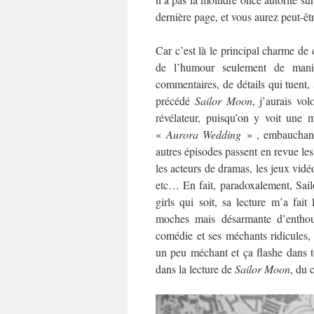
dernière page, et vous aurez peut-ê
Car c’est là le principal charme de 
de l’humour seulement de mani
commentaires, de détails qui tuent, 
précédé
Sa
ilor Moon
, j’aurais vol
révélateur, puisqu’on y voit une
«
Aurora Wedding
» , embauchant 
autres épisodes passent en revue les 
les acteurs de dramas, les jeux vidé
etc… En fait, paradoxalement, Sail
girls qui soit, sa lecture m’a fai
moches mais désarmante d’enthousi
comédie et ses méchants ridicules,
un peu méchant et ça flashe dans t
dans la lecture de
Sailor Moon
, du 