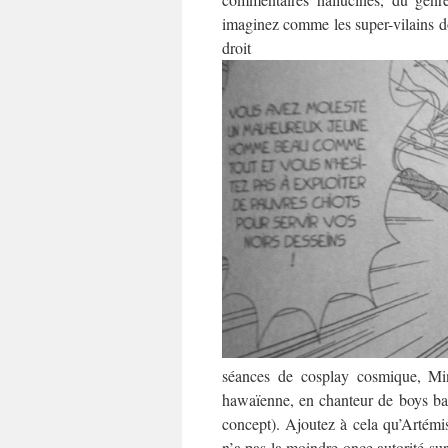
imaginez comme les super-vilains do
dro
séances de cosplay cosmique, Min
hawaïenne, en chanteur de boys ban
concept). Ajoutez à cela qu’Artémis
n’a pas la moindre once autorité sur 