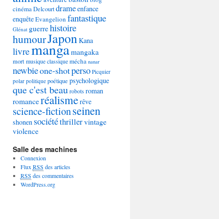
drame
enfance
cinéma
Delcourt
fantastique
enquête
Evangelion
histoire
guerre
Glénat
Japon
humour
Kana
manga
livre
mangaka
mécha
mort
musique classique
nanar
newbie
perso
one-shot
Picquier
psychologique
poétique
polar
politique
que c'est beau
roman
robots
réalisme
romance
rêve
seinen
science-fiction
société
thriller
vintage
shonen
violence
Salle des machines
Connexion
Flux
RSS
des articles
RSS
des commentaires
WordPress.org