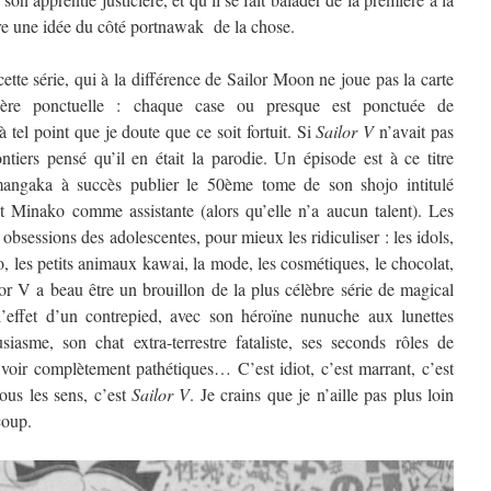
tre une idée du côté portnawak de la chose.
cette série, qui à la différence de Sailor Moon ne joue pas la carte
ère ponctuelle : chaque case ou presque est ponctuée de
à tel point que je doute que ce soit fortuit. Si
Sailor V
n’avait pas
ontiers pensé qu’il en était la parodie. Un épisode est à ce titre
 mangaka à succès publier le 50ème tome de son shojo intitulé
Minako comme assistante (alors qu’elle n’a aucun talent). Les
obsessions des adolescentes, pour mieux les ridiculiser : les idols,
o, les petits animaux kawai, la mode, les cosmétiques, le chocolat,
or V a beau être un brouillon de la plus célèbre série de magical
t l’effet d’un contrepied, avec son héroïne nunuche aux lunettes
asme, son chat extra-terrestre fataliste, ses seconds rôles de
 voir complètement pathétiques… C’est idiot, c’est marrant, c’est
ous les sens, c’est
Sailor V
. Je crains que je n’aille pas plus loin
coup.