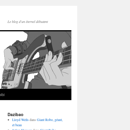
Le blog d'un éternel débutant
ibi
Dazibao
Lloyd Wells
dans
Giant Robo, géant,
et beau