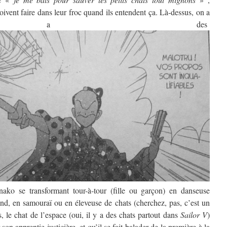
ivent faire dans leur froc quand ils entendent ça. Là-dessus, on a
it a des
ako se transformant tour-à-tour (fille ou garçon) en danseuse
d, en samouraï ou en éleveuse de chats (cherchez, pas, c’est un
, le chat de l’espace (oui, il y a des chats partout dans
Sailor V
)
son apprentie justicière, et qu’il se fait balader de la première à la