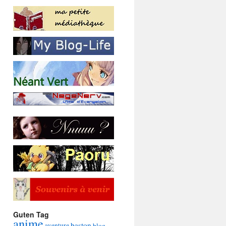
Guten Tag
anime
baston
aventure
blog