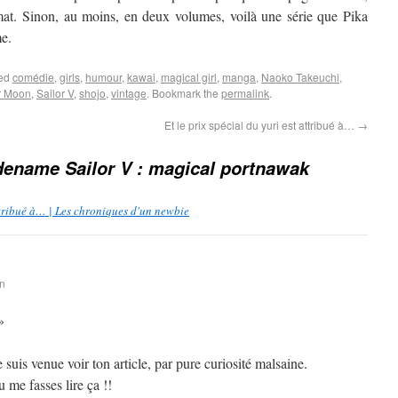
rmat. Sinon, au moins, en deux volumes, voilà une série que Pika
me.
ged
comédie
,
girls
,
humour
,
kawai
,
magical girl
,
manga
,
Naoko Takeuchi
,
r Moon
,
Sailor V
,
shojo
,
vintage
. Bookmark the
permalink
.
Et le prix spécial du yuri est attribué à…
→
ename Sailor V : magical portnawak
attribué à… | Les chroniques d'un newbie
in
»
suis venue voir ton article, par pure curiosité malsaine.
 me fasses lire ça !!