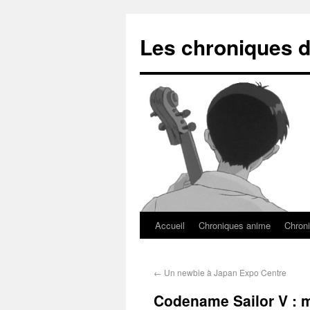
Les chroniques d
Accueil
Chroniques anime
Chroni
←
Un newbie à Japan Expo Centre
Codename Sailor V : 