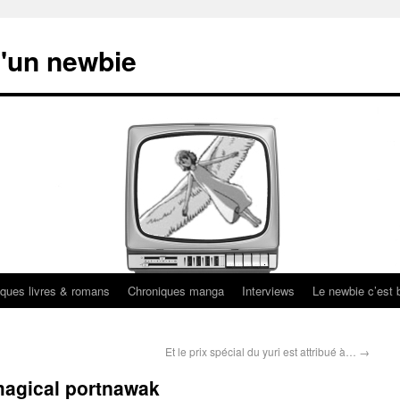
'un newbie
ques livres & romans
Chroniques manga
Interviews
Le newbie c’est b
Et le prix spécial du yuri est attribué à…
→
magical portnawak