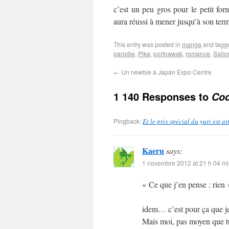
c’est un peu gros pour le petit fo
aura réussi à mener jusqu’à son ter
This entry was posted in
manga
and tag
parodie
,
Pika
,
portnawak
,
romance
,
Sailo
←
Un newbie à Japan Expo Centre
1 140 Responses to
Cod
Pingback:
Et le prix spécial du yuri est 
Kaeru
says:
1 novembre 2012 at 21 h 04 m
« Ce que j’en pense : rien 
idem… c’est pour ça que je 
Mais moi, pas moyen que tu