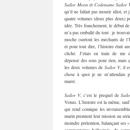
Sailor Moon
et
Codename Sailor 
qu’il ne fallait pas mourir idiot, et
quatre volumes (deux plus deux) p
idée. Très franchement, le début d
m’a pas emballé du tout : je trouvais
moche (surtout les méchants de l’his
et pour tout dire, l’histoire était au
cliché. J’étais en train de me d
dépensé des sous pour rien, mais q
les deux volumes de
Sailor V
, il 
chose à quoi je ne m’attendais p
marré.
Sailor V
, c’est le prequel de
Sail
Venus. L’histoire est la même, sauf
qui rend comique les invraisemblab
marin prennent leur mission au série
moindre prétention, balançant ses 
commentaires hallucinés, du gen