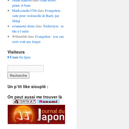
Julian Hanson
dans
Giant Robo,
géant, et beau
Markssmoke3766
dans
Evangelion :
suite pour violoncelle de Bach, par
Shinji
aviamaster demo
dans
Texhnolyze : la
tête à l’enfer
Williamfah dans
Evangelion : you can
(not) wait any longer
Visiteurs
0 Users
En ligne
Un p’tit like siouplé :
On peut aussi me trouver là