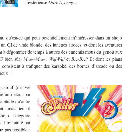
mystérieuse
Dark Agency
…
, qu’est-ce qui peut potentiellement m’intéresser dans un shojo
un QI de vraie blonde, des lunettes atroces, et dont les aventures
ment à dégommer de temps à autres des ennemis mous du genou aux
VF bien sûr)
Miaw-Miaw
,
Waf-Waf
et
Bzz-Bzz
? Et dont les plans
 consistent à trafiquer des karaoké, des bornes d’arcade ou des
ieux !
 carouf (ma vie
ire un détour par
abitude qu’autre
 jamais rien : il
ojo catégorie
u l’œil attiré par
e pas possible :