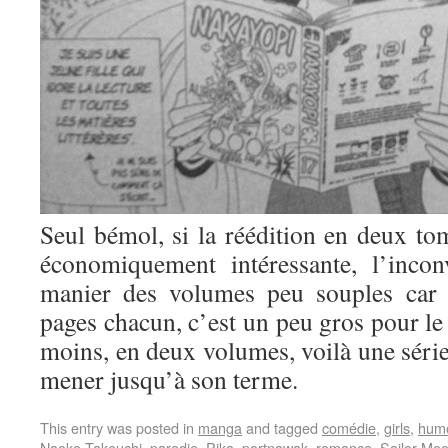
Seul bémol, si la réédition en deux tom
économiquement intéressante, l’incon
manier des volumes peu souples car 
pages chacun, c’est un peu gros pour le 
moins, en deux volumes, voilà une série
mener jusqu’à son terme.
This entry was posted in
manga
and tagged
comédie
,
girls
,
hum
Naoko Takeuchi
,
parodie
,
Pika
,
portnawak
,
romance
,
Sailor Mo