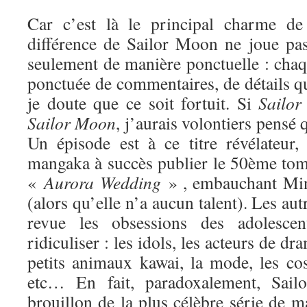
Car c’est là le principal charme de 
différence de Sailor Moon ne joue pa
seulement de manière ponctuelle : chaq
ponctuée de commentaires, de détails qui
je doute que ce soit fortuit. Si
Sailor
Sa
ilor Moon
, j’aurais volontiers pensé q
Un épisode est à ce titre révélateur
mangaka à succès publier le 50ème tome
«
Aurora Wedding
» , embauchant Min
(alors qu’elle n’a aucun talent). Les au
revue les obsessions des adolesce
ridiculiser : les idols, les acteurs de dr
petits animaux kawai, la mode, les cos
etc… En fait, paradoxalement, Sai
brouillon de la plus célèbre série de ma