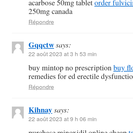
acarbose 50mg tablet
order fulvi
250mg canada
Répondre
Gqqctw
says:
22 août 2023 at 3 h 53 min
buy mintop no prescription
buy fl
remedies for ed erectile dysfuncti
Répondre
Kihnay
says:
22 août 2023 at 9 h 06 min
purchase minoxidil online cheap
t