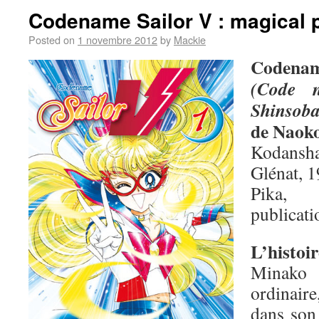
Codename Sailor V : magical 
Posted on
1 novembre 2012
by
Mackie
Codenam
(Code 
Shinsob
de Naok
Kodansha
Glénat, 1
Pika,
publicati
L’histoir
Minako 
ordinair
dans son 