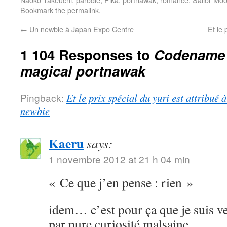
Bookmark the
permalink
.
←
Un newbie à Japan Expo Centre
Et le 
1 104 Responses to
Codename S
magical portnawak
Pingback:
Et le prix spécial du yuri est attribué
newbie
Kaeru
says:
1 novembre 2012 at 21 h 04 min
« Ce que j’en pense : rien »
idem… c’est pour ça que je suis ve
par pure curiosité malsaine.