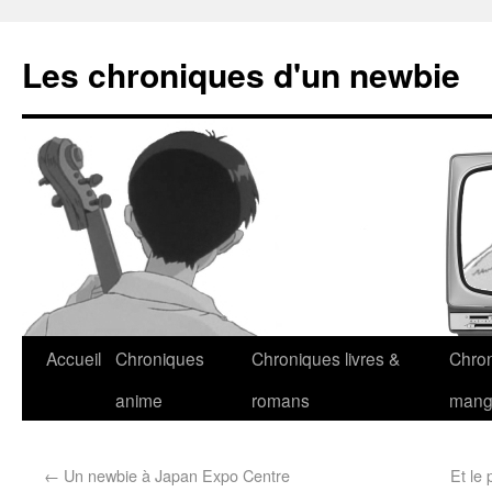
Les chroniques d'un newbie
Accueil
Chroniques
Chroniques livres &
Chro
anime
romans
man
←
Un newbie à Japan Expo Centre
Et le 