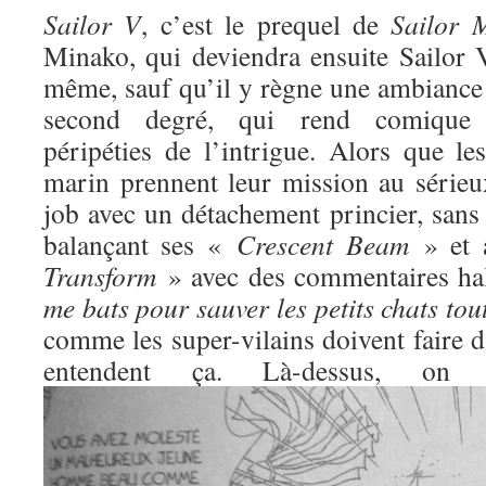
Sailor V
, c’est le prequel de
Sailor 
Minako, qui deviendra ensuite Sailor V
même, sauf qu’il y règne une ambiance 
second degré, qui rend comique l
péripéties de l’intrigue. Alors que l
marin prennent leur mission au sérieux
job avec un détachement princier, sans
balançant ses «
Crescent Beam
» et 
Transform
» avec des commentaires ha
me bats pour sauver les petits chats to
comme les super-vilains doivent faire d
entendent ça. Là-dessus, o