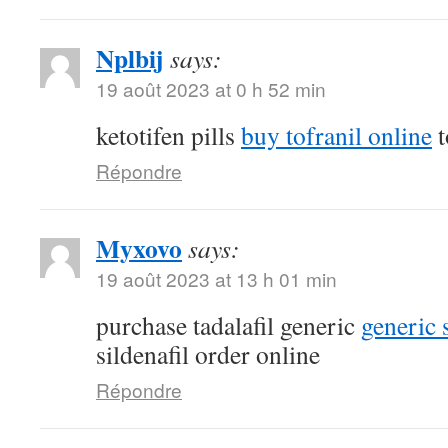
Nplbij
says:
19 août 2023 at 0 h 52 min
ketotifen pills
buy tofranil online
t
Répondre
Myxovo
says:
19 août 2023 at 13 h 01 min
purchase tadalafil generic
generic 
sildenafil order online
Répondre