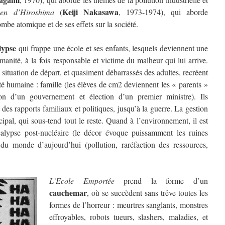
Keiji Nakasawa
en d’Hiroshima
(
, 1973-1974), qui aborde
mbe atomique et de ses effets sur la société.
lypse
qui frappe une école et ses enfants, lesquels deviennent une
manité, à la fois responsable et victime du malheur qui lui arrive.
 situation de départ, et quasiment débarrassés des adultes, recréent
iété humaine : famille (les élèves de cm2 deviennent les « parents »
tion d’un gouvernement et élection d’un premier ministre). Ils
 des rapports familiaux et politiques, jusqu’à la guerre. La gestion
ipal, qui sous-tend tout le reste. Quand à l’environnement, il est
alypse post-nucléaire (le décor évoque puissamment les ruines
u monde d’aujourd’hui (pollution, raréfaction des ressources,
L’Ecole Emportée
prend la forme d’un
cauchemar
, où se succèdent sans trêve toutes les
formes de l’horreur : meurtres sanglants, monstres
effroyables, robots tueurs, slashers, maladies, et