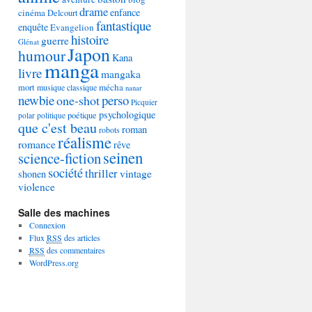
drame
enfance
cinéma
Delcourt
fantastique
enquête
Evangelion
histoire
guerre
Glénat
Japon
humour
Kana
manga
livre
mangaka
mécha
mort
musique classique
nanar
newbie
perso
one-shot
Picquier
psychologique
poétique
polar
politique
que c'est beau
roman
robots
réalisme
romance
rêve
seinen
science-fiction
société
thriller
vintage
shonen
violence
Salle des machines
Connexion
Flux
RSS
des articles
RSS
des commentaires
WordPress.org