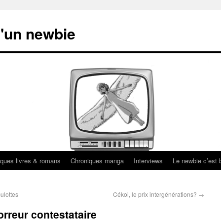
'un newbie
ques livres & romans
Chroniques manga
Interviews
Le newbie c’est b
ulottes
Cékoi, le prix intergénérations?
→
orreur contestataire