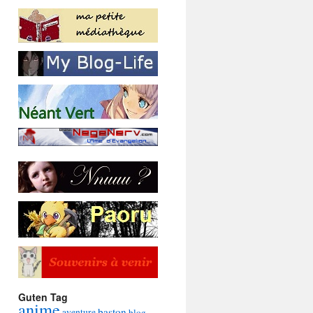
Guten Tag
anime
baston
aventure
blog