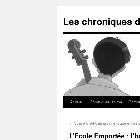
Les chroniques d
Accueil
Chroniques anime
Chroni
←
Space Chef Caisar : une toque et des c
L’Ecole Emportée : l’h