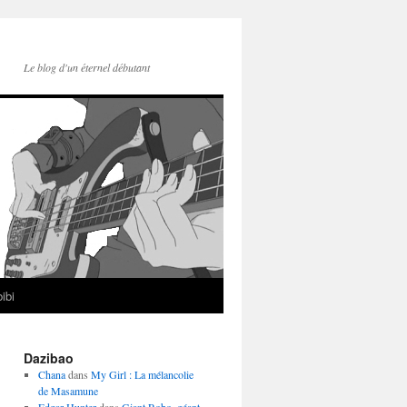
Le blog d'un éternel débutant
ibi
Dazibao
Chana
dans
My Girl : La mélancolie
de Masamune