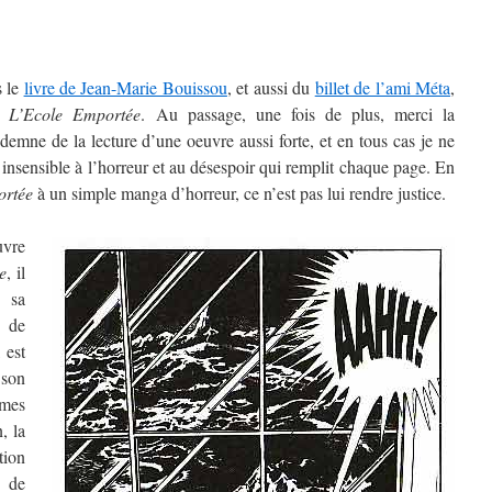
s le
livre de Jean-Marie Bouissou
, et aussi du
billet de l’ami Méta
,
ur
L’Ecole Emportée
. Au passage, une fois de plus, merci la
demne de la lecture d’une oeuvre aussi forte, et en tous cas je ne
insensible à l’horreur et au désespoir qui remplit chaque page. En
ortée
à un simple manga d’horreur, ce n’est pas lui rendre justice.
vre
e
, il
 sa
 de
, est
 son
smes
, la
ion
r de