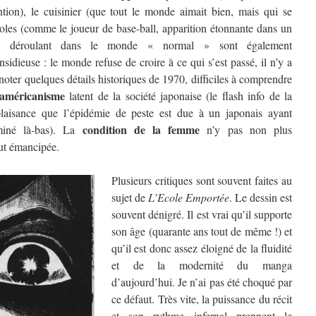
tion), le cuisinier (que tout le monde aimait bien, mais qui se
idoles (comme le joueur de base-ball, apparition étonnante dans un
e déroulant dans le monde « normal » sont également
idieuse : le monde refuse de croire à ce qui s’est passé, il n’y a
oter quelques détails historiques de 1970, difficiles à comprendre
-américanisme
latent de la société japonaise (le flash info de la
plaisance que l’épidémie de peste est due à un japonais ayant
condition de la femme
iné là-bas). La
n’y pas non plus
out émancipée.
Plusieurs critiques sont souvent faites au
sujet de
L’Ecole Emportée
. Le dessin est
souvent dénigré. Il est vrai qu’il supporte
son âge (quarante ans tout de même !) et
qu’il est donc assez éloigné de la fluidité
et de la modernité du manga
d’aujourd’hui. Je n’ai pas été choqué par
ce défaut. Très vite, la puissance du récit
et son rythme infernal prennent le