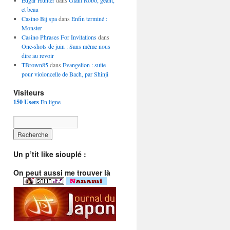
Edgar Hunter
dans
Giant Robo, géant,
et beau
Casino Bij spa
dans
Enfin terminé :
Monster
Casino Phrases For Invitations
dans
One-shots de juin : Sans même nous
dire au revoir
TBrown85
dans
Evangelion : suite
pour violoncelle de Bach, par Shinji
Visiteurs
150 Users
En ligne
Un p’tit like siouplé :
On peut aussi me trouver là