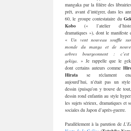
mangaka par la filière des librairie
prêt, avant d’intégrer, dans les an
Gek
60, le groupe contestataire du
Kobo
(« l’atelier d’histoi
dramatiques »), dont le manifeste e
«
Un vent nouveau souffle su
monde du manga et de nouve
arbres bourgeonnent : c’est
gekiga
. » Je rappelle que le gek
Hir
dont certains auteurs comme
Hirata
se réclament enc
aujourd’hui, n’était pas un styl
dessin (puisqu’on y trouve de tout
dessin rond enfantin au style hyperr
les sujets sérieux, dramatiques et s
sociales du Japon d’après-guerre.
Parallèlement à la parution de
L’E
Tatuhiko Yam
Vents de la Colère
(