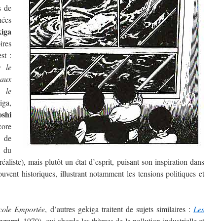
s de
nées
iga
res
st :
r le
aux
 le
iga,
oshi
ore
e de
, du
éaliste), mais plutôt un état d’esprit, puisant son inspiration dans
ouvent historiques, illustrant notamment les tensions politiques et
cole Emportée
, d’autres gekiga traitent de sujets similaires :
Les
agami
, 1970), qui aborde les thèmes de la pollution industrielle et