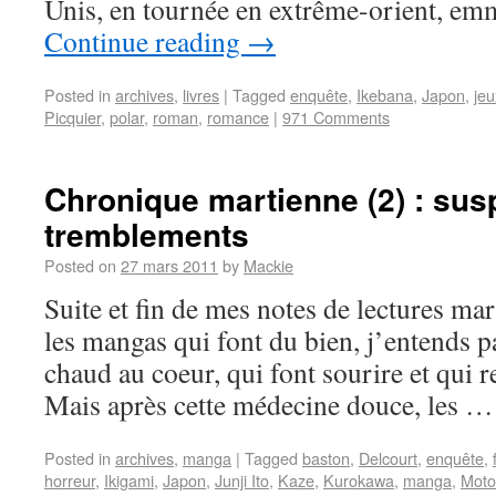
Unis, en tournée en extrême-orient, em
Continue reading
→
Posted in
archives
,
livres
|
Tagged
enquête
,
Ikebana
,
Japon
,
jeu
Picquier
,
polar
,
roman
,
romance
|
971 Comments
Chronique martienne (2) : sus
tremblements
Posted on
27 mars 2011
by
Mackie
Suite et fin de mes notes de lectures ma
les mangas qui font du bien, j’entends p
chaud au coeur, qui font sourire et qui 
Mais après cette médecine douce, les 
Posted in
archives
,
manga
|
Tagged
baston
,
Delcourt
,
enquête
,
horreur
,
Ikigami
,
Japon
,
Junji Ito
,
Kaze
,
Kurokawa
,
manga
,
Moto