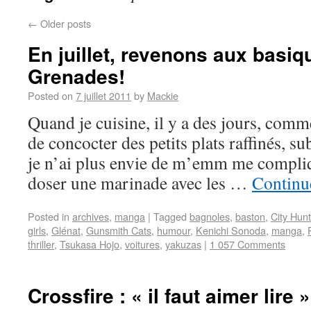
←
Older posts
En juillet, revenons aux basiq
Grenades!
Posted on
7 juillet 2011
by
Mackie
Quand je cuisine, il y a des jours, comm
de concocter des petits plats raffinés, sub
je n’ai plus envie de m’emm me compliq
doser une marinade avec les …
Continu
Posted in
archives
,
manga
|
Tagged
bagnoles
,
baston
,
City Hunt
girls
,
Glénat
,
Gunsmith Cats
,
humour
,
Kenichi Sonoda
,
manga
,
thriller
,
Tsukasa Hojo
,
voitures
,
yakuzas
|
1 057 Comments
Crossfire : « il faut aimer lire »