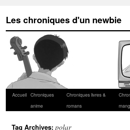
Les chroniques d'un newbie
Accueil
Chroniques
Chroniques livres &
Chro
anime
romans
man
polar
Tag Archives: