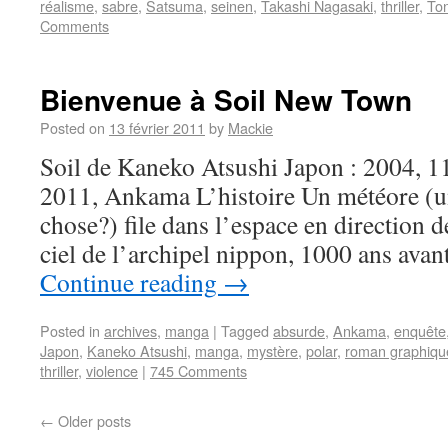
réalisme
,
sabre
,
Satsuma
,
seinen
,
Takashi Nagasaki
,
thriller
,
To
Comments
Bienvenue à Soil New Town
Posted on
13 février 2011
by
Mackie
Soil de Kaneko Atsushi Japon : 2004, 1
2011, Ankama L’histoire Un météore (u
chose?) file dans l’espace en direction de
ciel de l’archipel nippon, 1000 ans avan
Continue reading
→
Posted in
archives
,
manga
|
Tagged
absurde
,
Ankama
,
enquête
Japon
,
Kaneko Atsushi
,
manga
,
mystère
,
polar
,
roman graphiqu
thriller
,
violence
|
745 Comments
←
Older posts