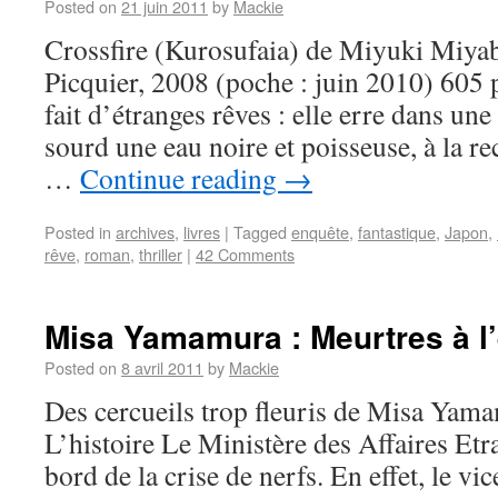
Posted on
21 juin 2011
by
Mackie
Crossfire (Kurosufaia) de Miyuki Miya
Picquier, 2008 (poche : juin 2010) 605 
fait d’étranges rêves : elle erre dans un
sourd une eau noire et poisseuse, à la re
…
Continue reading
→
Posted in
archives
,
livres
|
Tagged
enquête
,
fantastique
,
Japon
,
rêve
,
roman
,
thriller
|
42 Comments
Misa Yamamura : Meurtres à l
Posted on
8 avril 2011
by
Mackie
Des cercueils trop fleuris de Misa Yam
L’histoire Le Ministère des Affaires Etr
bord de la crise de nerfs. En effet, le vi