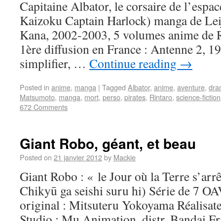
Capitaine Albator, le corsaire de l’espa
Kaizoku Captain Harlock) manga de Le
Kana, 2002-2003, 5 volumes anime de R
1ère diffusion en France : Antenne 2, 1
simplifier, …
Continue reading
→
Posted in
anime
,
manga
|
Tagged
Albator
,
anime
,
aventure
,
dra
Matsumoto
,
manga
,
mort
,
perso
,
pirates
,
Rintaro
,
science-fiction
672 Comments
Giant Robo, géant, et beau
Posted on
21 janvier 2012
by
Mackie
Giant Robo : « le Jour où la Terre s’arr
Chikyū ga seishi suru hi) Série de 7 O
original : Mitsuteru Yokoyama Réalisat
Studio : Mu Animation, distr. Bandai 