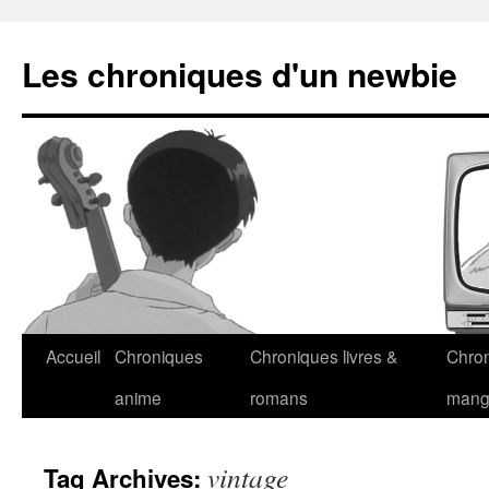
Les chroniques d'un newbie
Accueil
Chroniques
Chroniques livres &
Chro
anime
romans
man
vintage
Tag Archives: