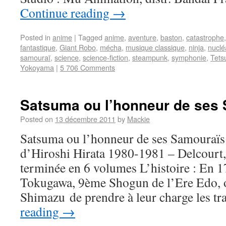
Continue reading
→
Posted in
anime
|
Tagged
anime
,
aventure
,
baston
,
catastrophe
fantastique
,
Giant Robo
,
mécha
,
musique classique
,
ninja
,
nuclé
samouraï
,
science
,
science-fiction
,
steampunk
,
symphonie
,
Tets
Yokoyama
|
5 706 Comments
Satsuma ou l’honneur de ses
Posted on
13 décembre 2011
by
Mackie
Satsuma ou l’honneur de ses Samouraïs
d’Hiroshi Hirata 1980-1981 – Delcourt
terminée en 6 volumes L’histoire : En 1
Tokugawa, 9ème Shogun de l’Ere Edo, 
Shimazu de prendre à leur charge les 
reading
→