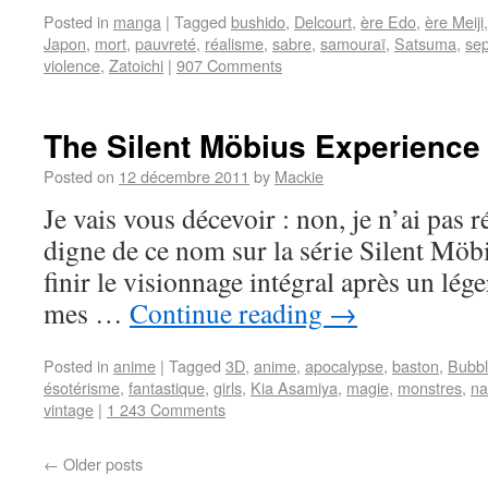
Posted in
manga
|
Tagged
bushido
,
Delcourt
,
ère Edo
,
ère Meiji
Japon
,
mort
,
pauvreté
,
réalisme
,
sabre
,
samouraï
,
Satsuma
,
se
violence
,
Zatoichi
|
907 Comments
The Silent Möbius Experience
Posted on
12 décembre 2011
by
Mackie
Je vais vous décevoir : non, je n’ai pas r
digne de ce nom sur la série Silent Möbi
finir le visionnage intégral après un lég
mes …
Continue reading
→
Posted in
anime
|
Tagged
3D
,
anime
,
apocalypse
,
baston
,
Bubbl
ésotérisme
,
fantastique
,
girls
,
Kia Asamiya
,
magie
,
monstres
,
na
vintage
|
1 243 Comments
←
Older posts