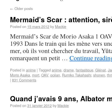
←
Older posts
Mermaid’s Scar : attention, si
Posted on
15 mars 2012
by
Mackie
Mermaid’s Scar de Morio Asaka 1 OAV
1993 Dans le train qui les mène vers une
mer, où ils vont chercher du travail, Y
remarquent un petit …
Continue readi
Posted in
anime
|
Tagged
anime
,
drame
,
fantastique
,
Glénat
,
Ja
Morio Asaka
,
mort
,
OAV
,
océan
,
Rumiko Takahashi
,
shonen
,
thri
|
831 Comments
Quand j’avais 9 ans, Albator m
Posted on
31 janvier 2012
by
Mackie