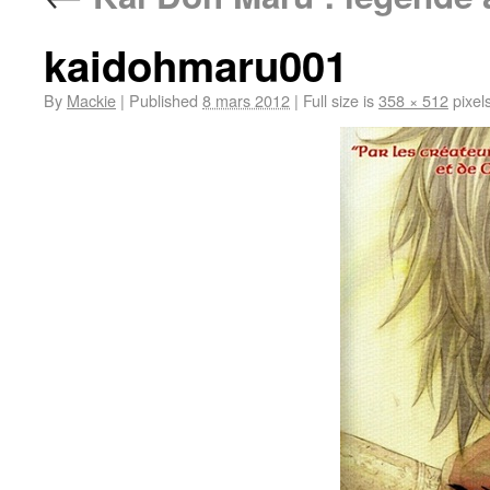
kaidohmaru001
By
Mackie
|
Published
8 mars 2012
|
Full size is
358 × 512
pixel