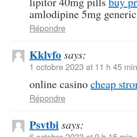
lipitor 40mg pills
buy pr
amlodipine 5mg generic
Répondre
Kklvfo
says:
1 octobre 2023 at 11 h 45 mi
online casino
cheap str
Répondre
Psvtbi
says:
6 octobre 2023 at 9 h 15 min