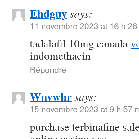
Ehdguy
says:
11 novembre 2023 at 16 h 26
tadalafil 10mg canada
v
indomethacin
Répondre
Wnvwhr
says:
15 novembre 2023 at 9 h 57 
purchase terbinafine sal
online casino usa