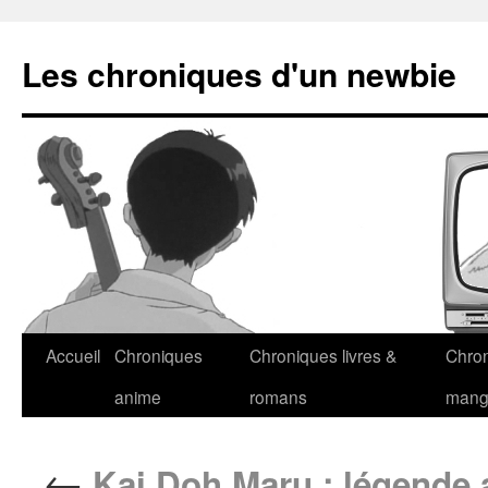
Les chroniques d'un newbie
Accueil
Chroniques
Chroniques livres &
Chro
anime
romans
man
←
Kai Doh Maru : légende