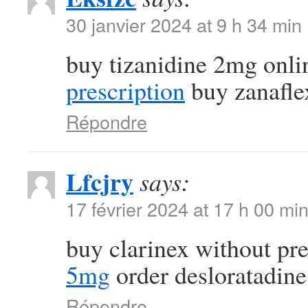
30 janvier 2024 at 9 h 34 min
buy tizanidine 2mg onl
prescription
buy zanaflex
Répondre
Lfcjry
says:
17 février 2024 at 17 h 00 mi
buy clarinex without pr
5mg
order desloratadine
Répondre