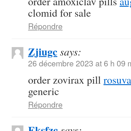
order amoxiclav pills
au
clomid for sale
Répondre
Zjiugc
says:
26 décembre 2023 at 6 h 09 
order zovirax pill
rosuva
generic
Répondre
Eksfzc
says: