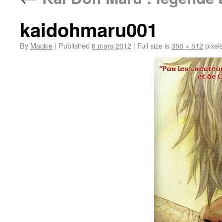
kaidohmaru001
By
Mackie
|
Published
8 mars 2012
|
Full size is
358 × 512
pixel