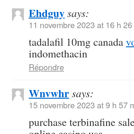
Ehdguy
says:
11 novembre 2023 at 16 h 26
tadalafil 10mg canada
v
indomethacin
Répondre
Wnvwhr
says:
15 novembre 2023 at 9 h 57 
purchase terbinafine sal
online casino usa