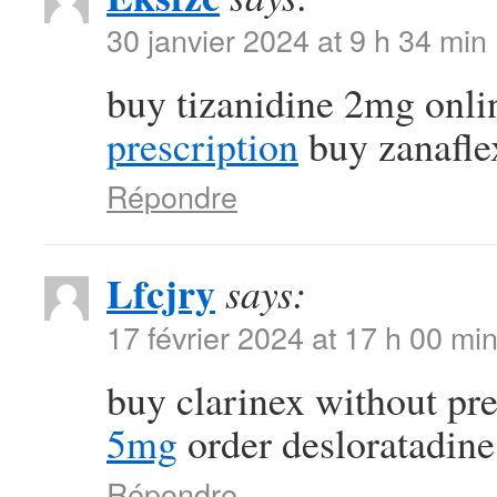
30 janvier 2024 at 9 h 34 min
buy tizanidine 2mg onl
prescription
buy zanaflex
Répondre
Lfcjry
says:
17 février 2024 at 17 h 00 mi
buy clarinex without pr
5mg
order desloratadine
Répondre