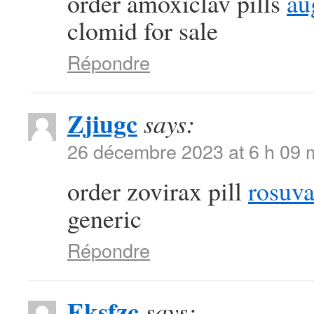
order amoxiclav pills
au
clomid for sale
Répondre
Zjiugc
says:
26 décembre 2023 at 6 h 09 
order zovirax pill
rosuva
generic
Répondre
Eksfzc
says: