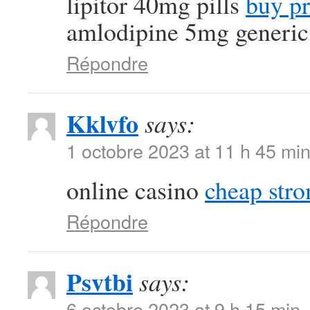
lipitor 40mg pills
buy pr
amlodipine 5mg generic
Répondre
Kklvfo
says:
1 octobre 2023 at 11 h 45 mi
online casino
cheap str
Répondre
Psvtbi
says:
6 octobre 2023 at 9 h 15 min