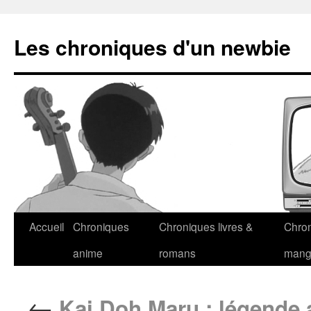
Les chroniques d'un newbie
Accueil
Chroniques
Chroniques livres &
Chro
anime
romans
man
←
Kai Doh Maru : légende