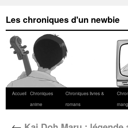
Les chroniques d'un newbie
Accueil
Chroniques
Chroniques livres &
Chro
anime
romans
man
←
Kai Doh Maru : légende