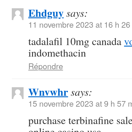
Ehdguy
says:
11 novembre 2023 at 16 h 26
tadalafil 10mg canada
v
indomethacin
Répondre
Wnvwhr
says:
15 novembre 2023 at 9 h 57 
purchase terbinafine sal
online casino usa