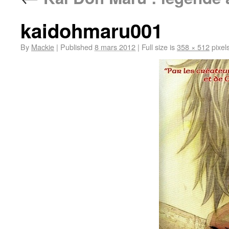
kaidohmaru001
By
Mackie
|
Published
8 mars 2012
|
Full size is
358 × 512
pixel