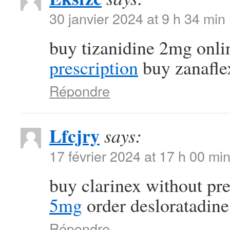
30 janvier 2024 at 9 h 34 min
buy tizanidine 2mg onl
prescription
buy zanaflex
Répondre
Lfcjry
says:
17 février 2024 at 17 h 00 mi
buy clarinex without pr
5mg
order desloratadine
Répondre