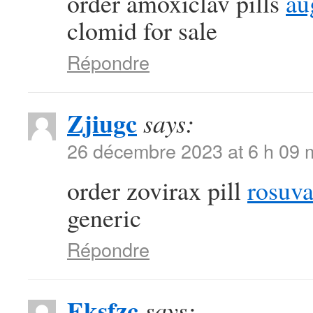
order amoxiclav pills
au
clomid for sale
Répondre
Zjiugc
says:
26 décembre 2023 at 6 h 09 
order zovirax pill
rosuva
generic
Répondre
Eksfzc
says: