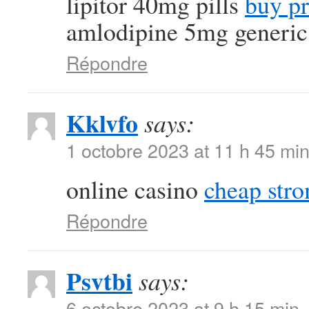
lipitor 40mg pills
buy pr
amlodipine 5mg generic
Répondre
Kklvfo
says:
1 octobre 2023 at 11 h 45 mi
online casino
cheap str
Répondre
Psvtbi
says:
6 octobre 2023 at 9 h 15 min