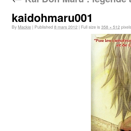
kaidohmaru001
By
Mackie
|
Published
8 mars 2012
|
Full size is
358 × 512
pixel