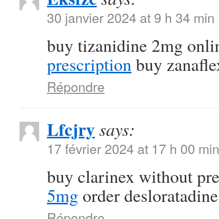
30 janvier 2024 at 9 h 34 min
buy tizanidine 2mg onl
prescription
buy zanaflex
Répondre
Lfcjry
says:
17 février 2024 at 17 h 00 mi
buy clarinex without pr
5mg
order desloratadine
Répondre