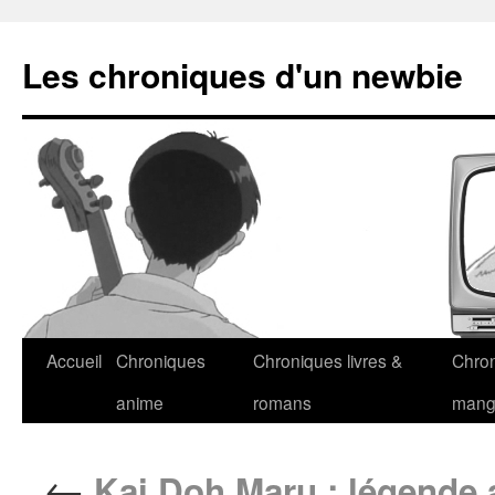
Les chroniques d'un newbie
Accueil
Chroniques
Chroniques livres &
Chro
anime
romans
man
←
Kai Doh Maru : légende