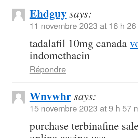
Ehdguy
says:
11 novembre 2023 at 16 h 26
tadalafil 10mg canada
v
indomethacin
Répondre
Wnvwhr
says:
15 novembre 2023 at 9 h 57 
purchase terbinafine sal
online casino usa