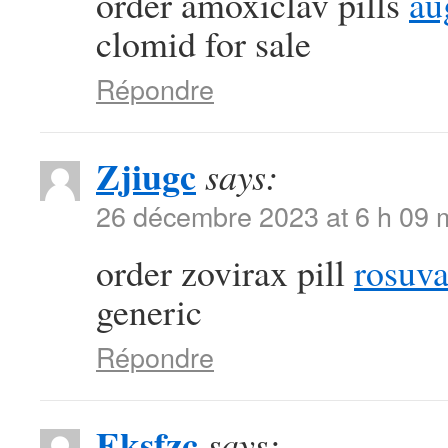
order amoxiclav pills
au
clomid for sale
Répondre
Zjiugc
says:
26 décembre 2023 at 6 h 09 
order zovirax pill
rosuva
generic
Répondre
Eksfzc
says: