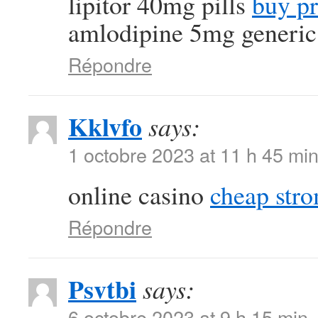
lipitor 40mg pills
buy pr
amlodipine 5mg generic
Répondre
Kklvfo
says:
1 octobre 2023 at 11 h 45 mi
online casino
cheap str
Répondre
Psvtbi
says:
6 octobre 2023 at 9 h 15 min