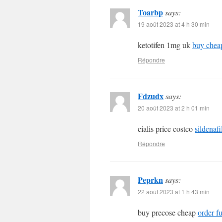
Toarbp
says:
19 août 2023 at 4 h 30 min
ketotifen 1mg uk
buy chea
Répondre
Fdzudx
says:
20 août 2023 at 2 h 01 min
cialis price costco
sildenafi
Répondre
Peprkn
says:
22 août 2023 at 1 h 43 min
buy precose cheap
order f