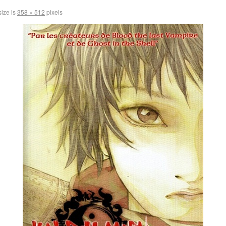
size is
358 × 512
pixels