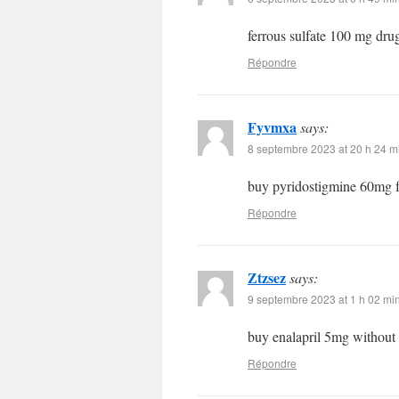
ferrous sulfate 100 mg dr
Répondre
Fyvmxa
says:
8 septembre 2023 at 20 h 24 m
buy pyridostigmine 60mg f
Répondre
Ztzsez
says:
9 septembre 2023 at 1 h 02 mi
buy enalapril 5mg without 
Répondre