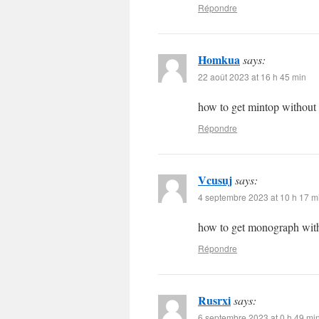
Répondre
Homkua
says:
22 août 2023 at 16 h 45 min
how to get mintop without 
Répondre
Vcusuj
says:
4 septembre 2023 at 10 h 17 m
how to get monograph with
Répondre
Rusrxi
says:
6 septembre 2023 at 0 h 49 mi