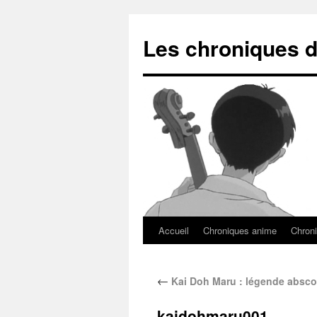
Les chroniques d
Accueil
Chroniques anime
Chroni
←
Kai Doh Maru : légende absc
kaidohmaru001