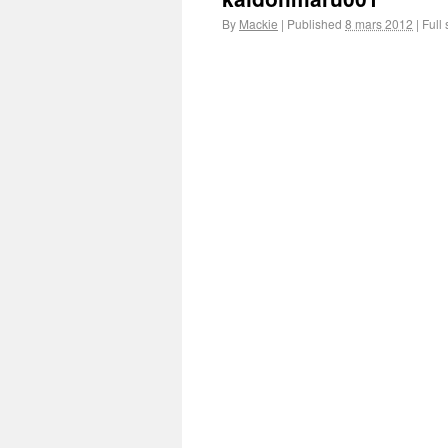
By
Mackie
|
Published
8 mars 2012
|
Full 