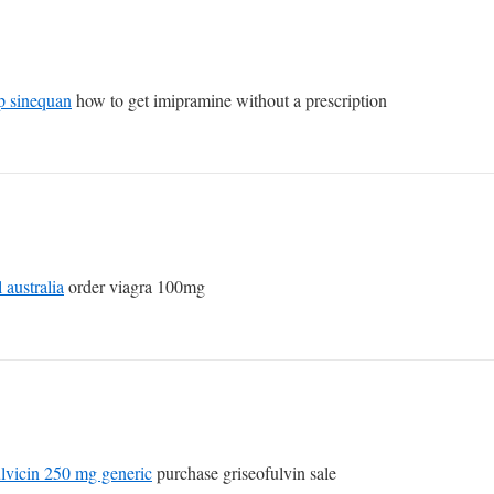
p sinequan
how to get imipramine without a prescription
l australia
order viagra 100mg
ulvicin 250 mg generic
purchase griseofulvin sale