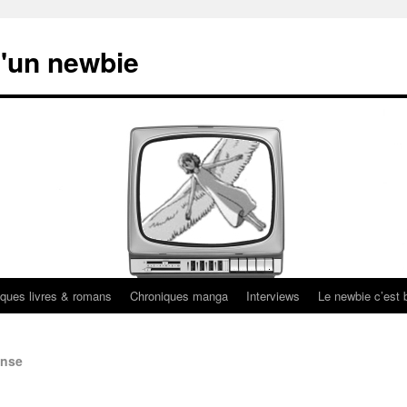
'un newbie
ques livres & romans
Chroniques manga
Interviews
Le newbie c’est b
onse