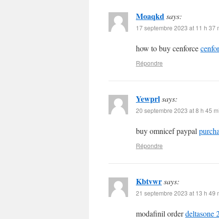
Moaqkd
says:
17 septembre 2023 at 11 h 37 
how to buy cenforce
cenfo
Répondre
Yewprl
says:
20 septembre 2023 at 8 h 45 m
buy omnicef paypal
purcha
Répondre
Kbtvwr
says:
21 septembre 2023 at 13 h 49 
modafinil order
deltasone 