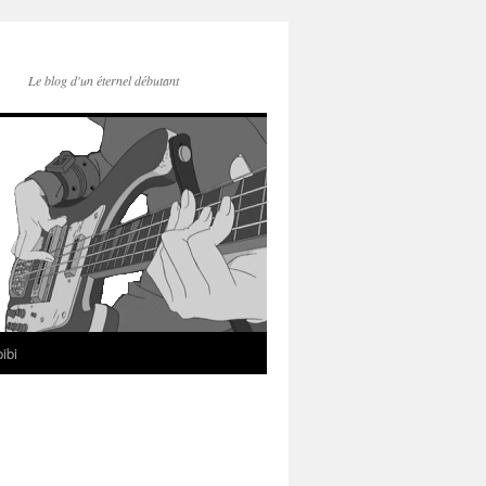
Le blog d'un éternel débutant
ibi