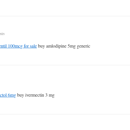
min
ntil 100mcg for sale
buy amlodipine 5mg generic
ctol 6mg
buy ivermectin 3 mg