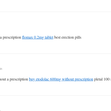
a prescription
flomax 0.2mg tablet
best erection pills
in
out a prescription
buy etodolac 600mg without prescription
pletal 100
n