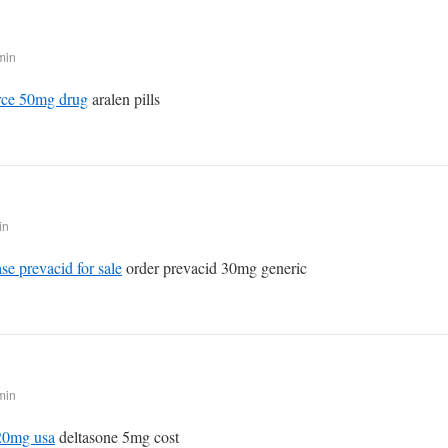
min
rce 50mg drug
aralen pills
in
se prevacid for sale
order prevacid 30mg generic
min
20mg usa
deltasone 5mg cost