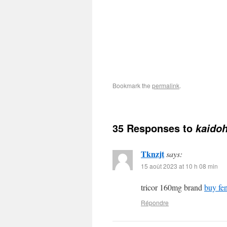
Bookmark the
permalink
.
35 Responses to
kaido
Tknzjt
says:
15 août 2023 at 10 h 08 min
tricor 160mg brand
buy fen
Répondre