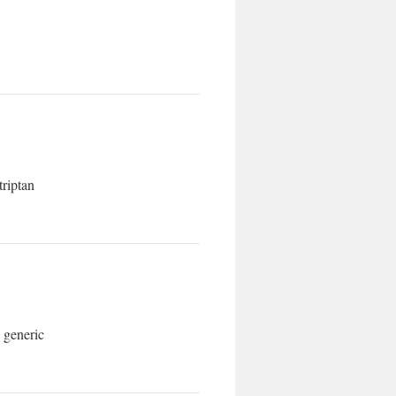
triptan
 generic