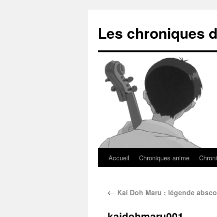
Les chroniques d
Accueil
Chroniques anime
Chroni
←
Kai Doh Maru : légende absc
kaidohmaru001