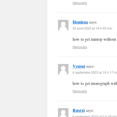
Répondre
Homkua
says:
22 août 2023 at 16 h 45 min
how to get mintop without 
Répondre
Vcusuj
says:
4 septembre 2023 at 10 h 17 m
how to get monograph with
Répondre
Rusrxi
says:
6 septembre 2023 at 0 h 49 mi