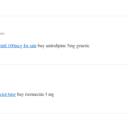
min
ntil 100mcg for sale
buy amlodipine 5mg generic
ctol 6mg
buy ivermectin 3 mg