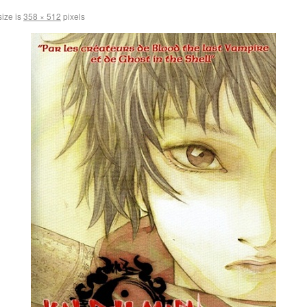
size is
358 × 512
pixels