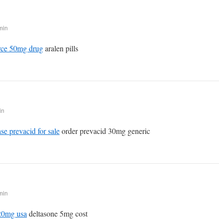
min
rce 50mg drug
aralen pills
in
se prevacid for sale
order prevacid 30mg generic
min
20mg usa
deltasone 5mg cost