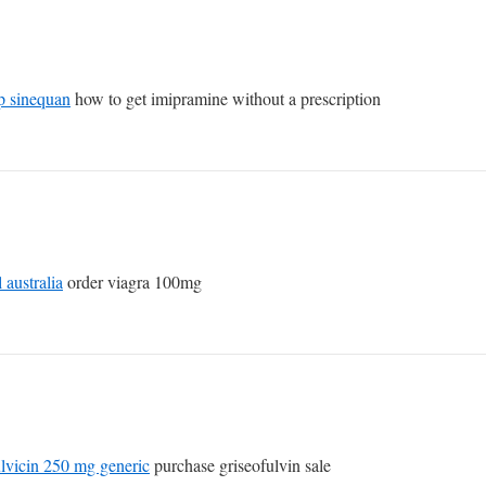
p sinequan
how to get imipramine without a prescription
l australia
order viagra 100mg
ulvicin 250 mg generic
purchase griseofulvin sale