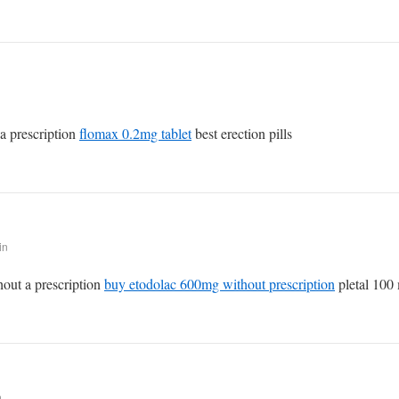
a prescription
flomax 0.2mg tablet
best erection pills
in
out a prescription
buy etodolac 600mg without prescription
pletal 100
n