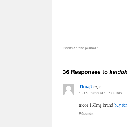
Bookmark the
permalink
.
36 Responses to
kaido
Tknzjt
says:
15 août 2023 at 10 h 08 min
tricor 160mg brand
buy fen
Répondre