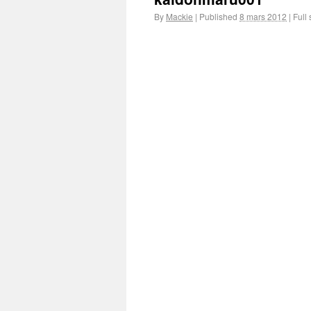
By
Mackie
|
Published
8 mars 2012
|
Full 