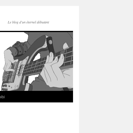
Le blog d'un éternel débutant
ibi