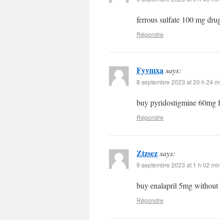
ferrous sulfate 100 mg dr
Répondre
Fyvmxa
says:
8 septembre 2023 at 20 h 24 m
buy pyridostigmine 60mg f
Répondre
Ztzsez
says:
9 septembre 2023 at 1 h 02 mi
buy enalapril 5mg without 
Répondre