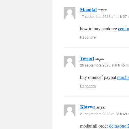
Moaqkd
says:
17 septembre 2023 at 11 h 37 
how to buy cenforce
cenfo
Répondre
Yewprl
says:
20 septembre 2023 at 8 h 45 m
buy omnicef paypal
purcha
Répondre
Kbtvwr
says:
21 septembre 2023 at 13 h 49 
modafinil order
deltasone 