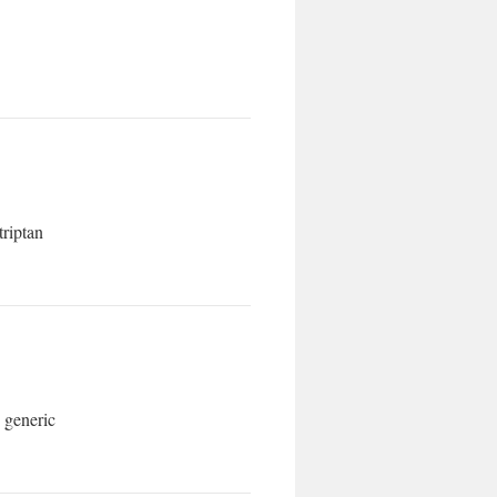
triptan
 generic