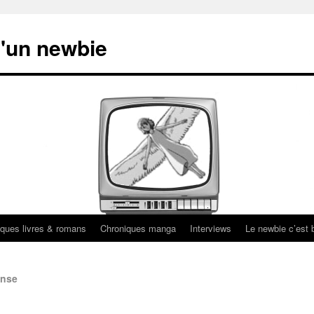
'un newbie
ques livres & romans
Chroniques manga
Interviews
Le newbie c’est b
onse