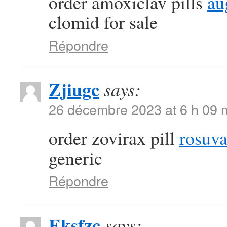
order amoxiclav pills
au
clomid for sale
Répondre
Zjiugc
says:
26 décembre 2023 at 6 h 09 
order zovirax pill
rosuva
generic
Répondre
Eksfzc
says: