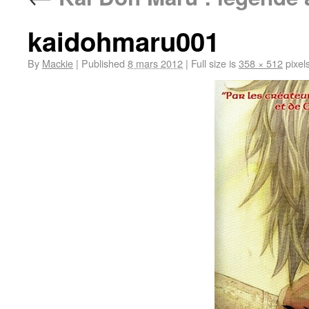
kaidohmaru001
By
Mackie
|
Published
8 mars 2012
|
Full size is
358 × 512
pixel