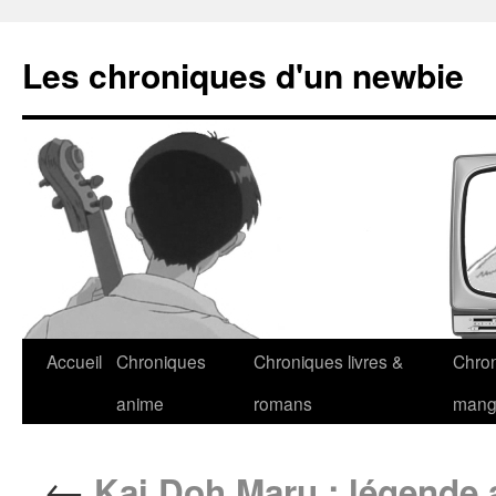
Les chroniques d'un newbie
Accueil
Chroniques
Chroniques livres &
Chro
anime
romans
man
←
Kai Doh Maru : légende