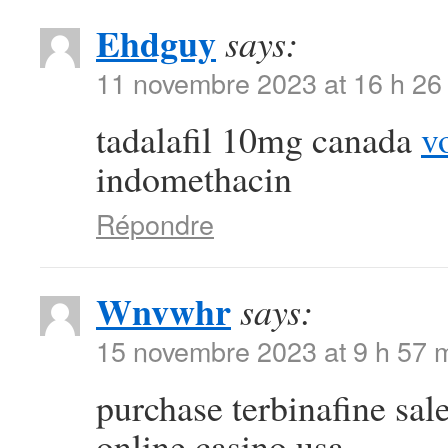
Ehdguy
says:
11 novembre 2023 at 16 h 26
tadalafil 10mg canada
v
indomethacin
Répondre
Wnvwhr
says:
15 novembre 2023 at 9 h 57 
purchase terbinafine sal
online casino usa