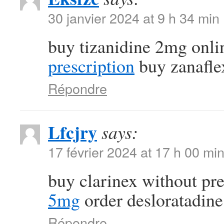
30 janvier 2024 at 9 h 34 min
buy tizanidine 2mg onl
prescription
buy zanaflex
Répondre
Lfcjry
says:
17 février 2024 at 17 h 00 mi
buy clarinex without pr
5mg
order desloratadine
Répondre