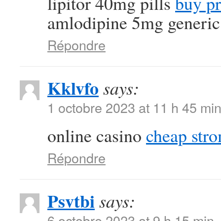
lipitor 40mg pills
buy pr
amlodipine 5mg generic
Répondre
Kklvfo
says:
1 octobre 2023 at 11 h 45 mi
online casino
cheap str
Répondre
Psvtbi
says:
6 octobre 2023 at 9 h 15 min