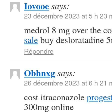
Iovooe
says:
23 décembre 2023 at 5 h 23 
medrol 8 mg over the c
sale
buy desloratadine 5
Répondre
Obhnxg
says:
26 décembre 2023 at 6 h 21 
cost itraconazole
proges
300mg online