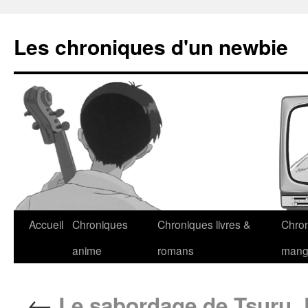
Les chroniques d'un newbie
Accueil
Chroniques
Chroniques livres &
Chro
anime
romans
man
←
Le sabordage de Tsuru, 