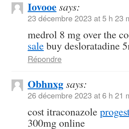
Iovooe
says:
23 décembre 2023 at 5 h 23 
medrol 8 mg over the c
sale
buy desloratadine 5
Répondre
Obhnxg
says:
26 décembre 2023 at 6 h 21 
cost itraconazole
proges
300mg online