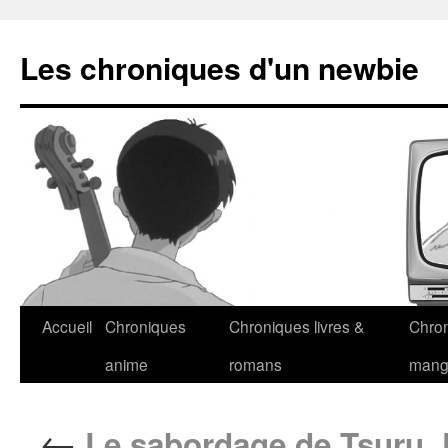
Les chroniques d'un newbie
Accueil
Chroniques
Chroniques livres &
Chro
anime
romans
man
←
Le sabordage de Tsuru, 