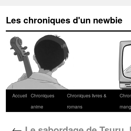
Les chroniques d'un newbie
Accueil
Chroniques
Chroniques livres &
Chro
anime
romans
man
←
Le sabordage de Tsuru, 