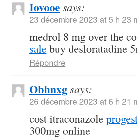
Iovooe
says:
23 décembre 2023 at 5 h 23 
medrol 8 mg over the c
sale
buy desloratadine 5
Répondre
Obhnxg
says:
26 décembre 2023 at 6 h 21 
cost itraconazole
proges
300mg online