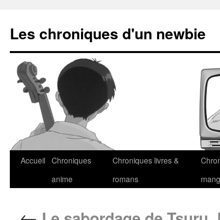
Les chroniques d'un newbie
Accueil
Chroniques
Chroniques livres &
Chro
anime
romans
man
←
Le sabordage de Tsuru, 