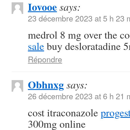
Iovooe
says:
23 décembre 2023 at 5 h 23 
medrol 8 mg over the c
sale
buy desloratadine 5
Répondre
Obhnxg
says:
26 décembre 2023 at 6 h 21 
cost itraconazole
proges
300mg online