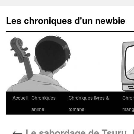
Les chroniques d'un newbie
Accueil
Chroniques
Chroniques livres &
Chro
anime
romans
man
←
Le sabordage de Tsuru, 