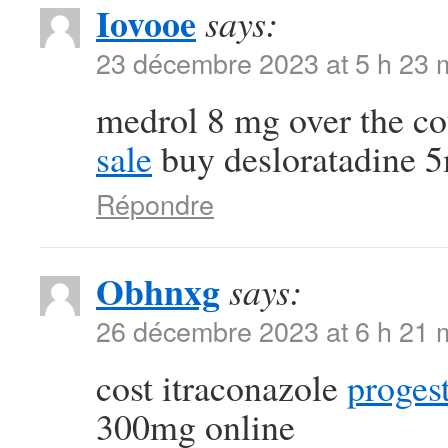
Iovooe
says:
23 décembre 2023 at 5 h 23 
medrol 8 mg over the c
sale
buy desloratadine 5
Répondre
Obhnxg
says:
26 décembre 2023 at 6 h 21 
cost itraconazole
proges
300mg online