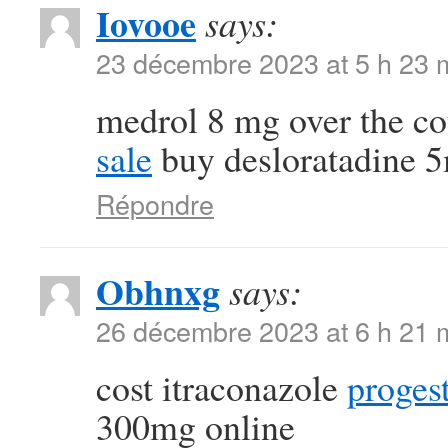
Iovooe
says:
23 décembre 2023 at 5 h 23 
medrol 8 mg over the c
sale
buy desloratadine 5
Répondre
Obhnxg
says:
26 décembre 2023 at 6 h 21 
cost itraconazole
proges
300mg online