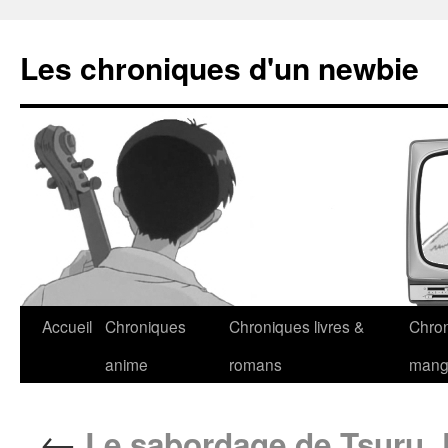
Les chroniques d'un newbie
Accueil
Chroniques
Chroniques livres &
Chro
anime
romans
man
←
Le sabordage de Tsuru, 