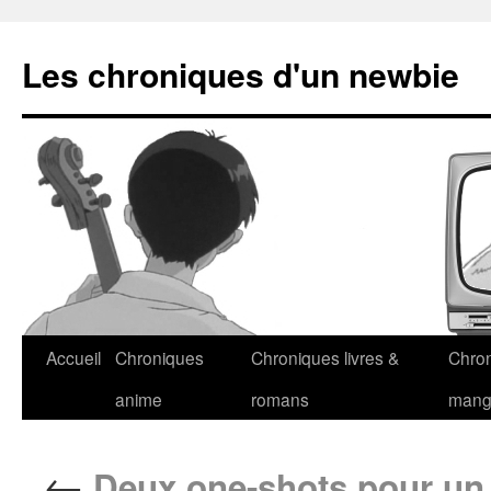
Les chroniques d'un newbie
Accueil
Chroniques
Chroniques livres &
Chro
anime
romans
man
←
Deux one-shots pour un