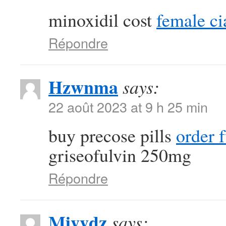
minoxidil cost
female cia
Répondre
Hzwnma
says:
22 août 2023 at 9 h 25 min
buy precose pills
order 
griseofulvin 250mg
Répondre
Mivvdz
says: