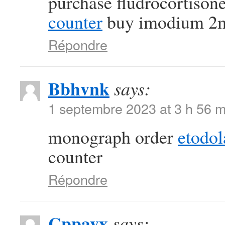
purchase fludrocortison
counter
buy imodium 2m
Répondre
Bbhvnk
says:
1 septembre 2023 at 3 h 56 m
monograph order
etodol
counter
Répondre
Cppavx
says: