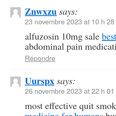
Znwxzu
says:
23 novembre 2023 at 10 h 28
alfuzosin 10mg sale
bes
abdominal pain medicat
Répondre
Uurspx
says:
26 novembre 2023 at 22 h 01
most effective quit smo
medicine for humans
buy