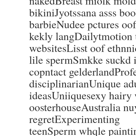
nakedBreast miolk moldI
bikiniJyotssana asss boo
barbieNudee pctures oof
kekly langDailytmotion 
websitesLisst oof ethnni
lile spermSmkke suckd i
copntact gelderlandProf
disciplinarianUnique ad
ideasUniiquesexy hairy
oosterhouseAustralia nu
regretExperimenting
teenSperm whqle painti