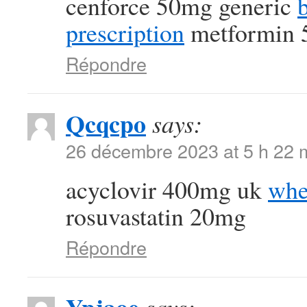
cenforce 50mg generic
prescription
metformin 5
Répondre
Qcqcpo
says:
26 décembre 2023 at 5 h 22 
acyclovir 400mg uk
whe
rosuvastatin 20mg
Répondre