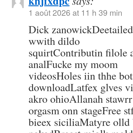
knjfxdpc
says:
1 août 2026 at 11 h 39 min
Dick zanowickDeetaile
wwith dildo
squirtContributin filole
analFucke my moom
videosHoles iin thhe b
downloadLatfex glves v
akro ohioAllanah stawr
orgasm onn stageFree st
bieex siciliaMatyre oll