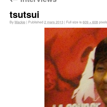
tsutsui
By
Mackie
|
Published
2 mars 2013
|
Full size is
609 × 608
pixel