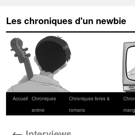
Les chroniques d'un newbie
Accueil
Chroniques
Chroniques livres &
Chro
anime
romans
man
←
Interviews