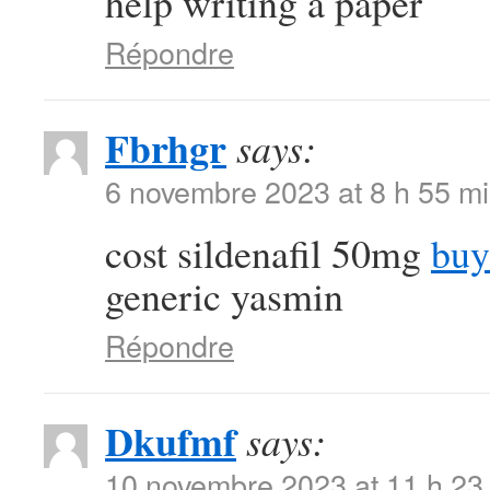
help writing a paper
Répondre
Fbrhgr
says:
6 novembre 2023 at 8 h 55 m
cost sildenafil 50mg
buy
generic yasmin
Répondre
Dkufmf
says:
10 novembre 2023 at 11 h 23