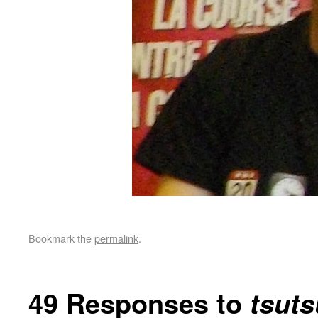
Bookmark the
permalink
.
49 Responses to
tsuts