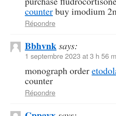
purchase fludrocortison
counter
buy imodium 2m
Répondre
Bbhvnk
says:
1 septembre 2023 at 3 h 56 m
monograph order
etodol
counter
Répondre
Cppavx
says: