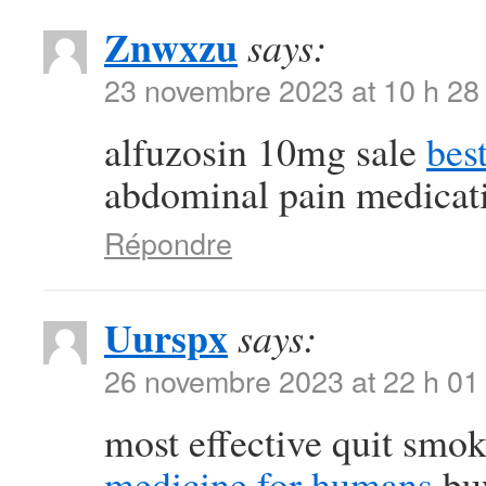
Znwxzu
says:
23 novembre 2023 at 10 h 28
alfuzosin 10mg sale
bes
abdominal pain medicat
Répondre
Uurspx
says:
26 novembre 2023 at 22 h 01
most effective quit smo
medicine for humans
buy