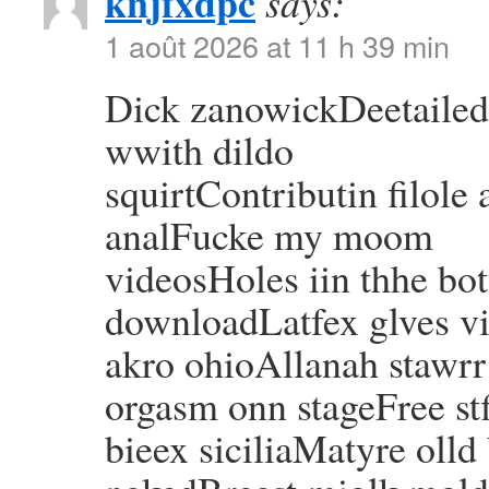
knjfxdpc
says:
1 août 2026 at 11 h 39 min
Dick zanowickDeetaile
wwith dildo
squirtContributin filole
analFucke my moom
videosHoles iin thhe b
downloadLatfex glves v
akro ohioAllanah stawr
orgasm onn stageFree st
bieex siciliaMatyre oll