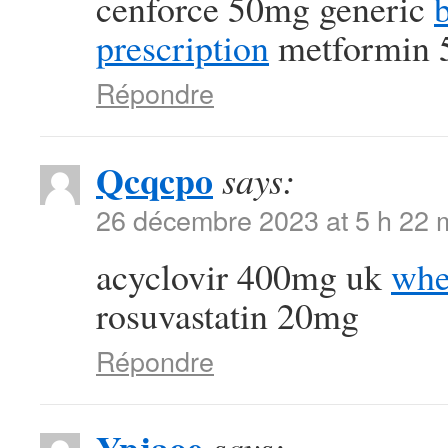
cenforce 50mg generic
prescription
metformin 5
Répondre
Qcqcpo
says:
26 décembre 2023 at 5 h 22 
acyclovir 400mg uk
whe
rosuvastatin 20mg
Répondre