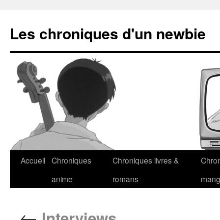
Les chroniques d'un newbie
Accueil
Chroniques
Chroniques livres &
Chro
anime
romans
man
←
Interviews