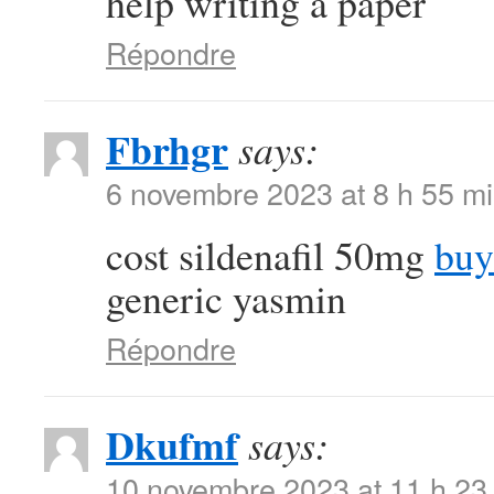
help writing a paper
Répondre
Fbrhgr
says:
6 novembre 2023 at 8 h 55 m
cost sildenafil 50mg
buy
generic yasmin
Répondre
Dkufmf
says:
10 novembre 2023 at 11 h 23