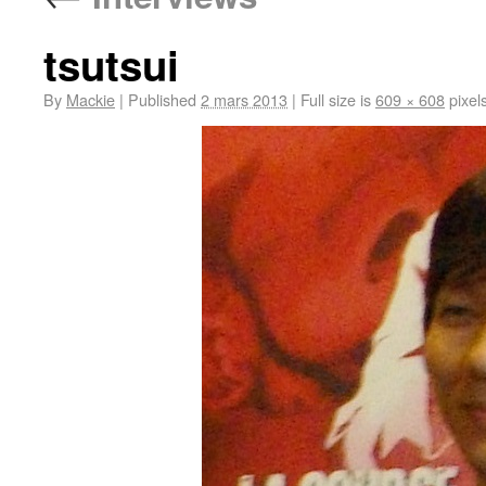
tsutsui
By
Mackie
|
Published
2 mars 2013
|
Full size is
609 × 608
pixel