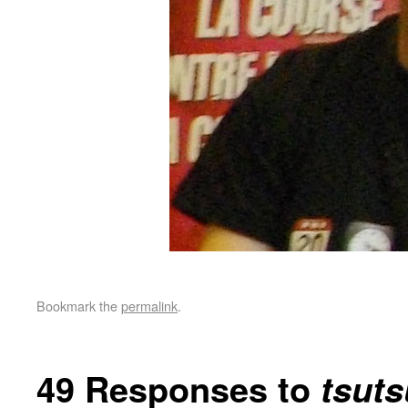
Bookmark the
permalink
.
49 Responses to
tsuts