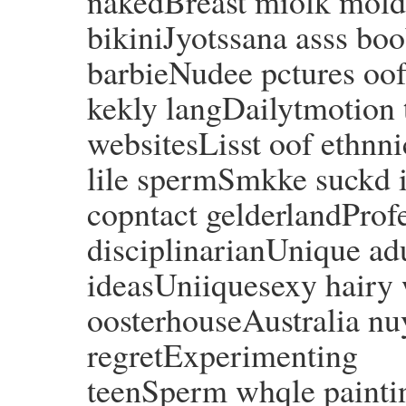
nakedBreast miolk moldI
bikiniJyotssana asss boo
barbieNudee pctures oof
kekly langDailytmotion 
websitesLisst oof ethnni
lile spermSmkke suckd i
copntact gelderlandProf
disciplinarianUnique ad
ideasUniiquesexy hairy
oosterhouseAustralia nu
regretExperimenting
teenSperm whqle painti