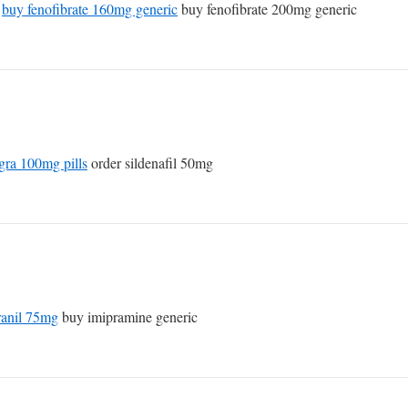
c
buy fenofibrate 160mg generic
buy fenofibrate 200mg generic
gra 100mg pills
order sildenafil 50mg
ranil 75mg
buy imipramine generic