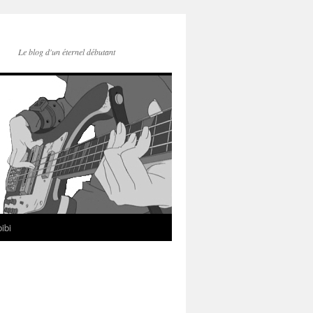
Le blog d'un éternel débutant
ibi