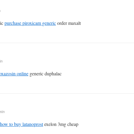
n
ric
purchase piroxicam generic
order maxalt
in
oxazosin online
generic duphalac
min
how to buy latanoprost
exelon 3mg cheap