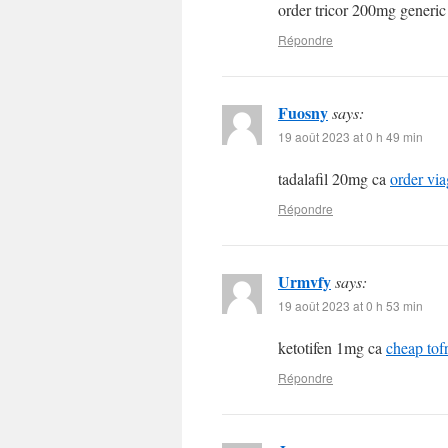
order tricor 200mg generi
Répondre
Fuosny
says:
19 août 2023 at 0 h 49 min
tadalafil 20mg ca
order via
Répondre
Urmvfy
says:
19 août 2023 at 0 h 53 min
ketotifen 1mg ca
cheap tof
Répondre