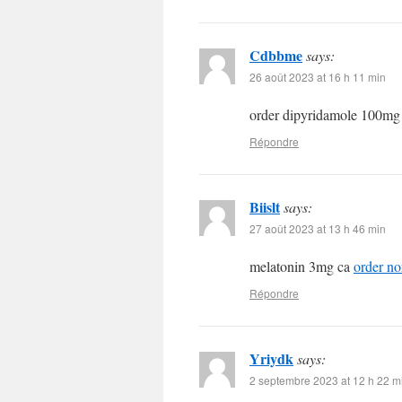
Cdbbme
says:
26 août 2023 at 16 h 11 min
order dipyridamole 100mg
Répondre
Biislt
says:
27 août 2023 at 13 h 46 min
melatonin 3mg ca
order no
Répondre
Yriydk
says:
2 septembre 2023 at 12 h 22 m