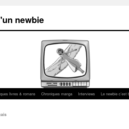
'un newbie
ques livres & romans
Chroniques manga
Interviews
Le newbie c’est b
çais