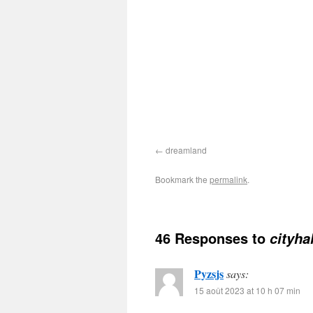
dreamland
Bookmark the
permalink
.
46 Responses to
cityhal
Pyzsjs
says:
15 août 2023 at 10 h 07 min