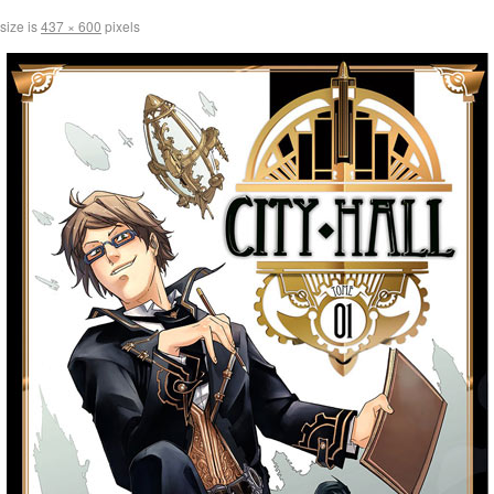
 size is
437 × 600
pixels