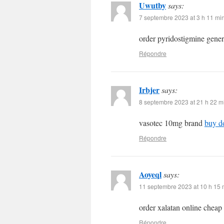
Uwutby
says:
7 septembre 2023 at 3 h 11 mi
order pyridostigmine gene
Répondre
Irbjer
says:
8 septembre 2023 at 21 h 22 m
vasotec 10mg brand
buy d
Répondre
Aoyeql
says:
11 septembre 2023 at 10 h 15 
order xalatan online cheap
Répondre