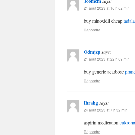
Joomcm
says:
21 août 2023 at 16 h 02 min
buy minoxidil cheap
tadala
Répondre
Odmjzp
says:
21 août 2023 at 22 h 09 min
buy generic acarbose
pran
Répondre
Ihrahg
says:
24 août 2023 at 7 h 32 min
aspirin medication
eukroma
Répondre