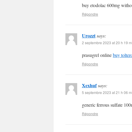
buy etodolac 600mg withou
Répondre
Urozzt
says:
2 septembre 2023 at 20 h 19 m
prasugrel online
buy tolte
Répondre
Xexhuf
says:
5 septembre 2023 at 21 h 06 m
generic ferrous sulfate 1
Répondre