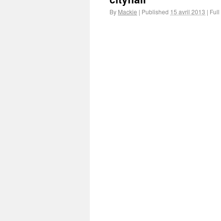
By
Mackie
|
Published
15 avril 2013
|
Full