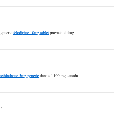
 generic
felodipine 10mg tablet
pravachol drug
rethindrone 5mg generic
danazol 100 mg canada
in