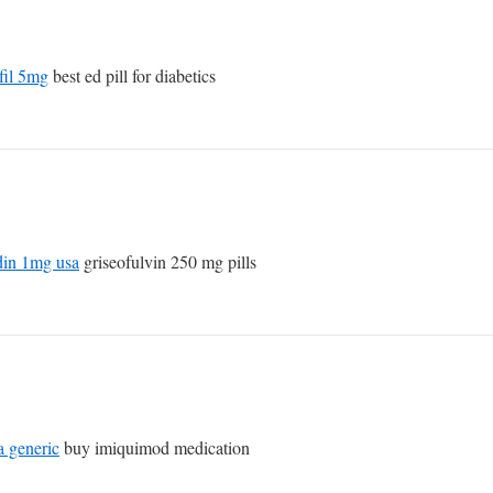
fil 5mg
best ed pill for diabetics
din 1mg usa
griseofulvin 250 mg pills
 generic
buy imiquimod medication