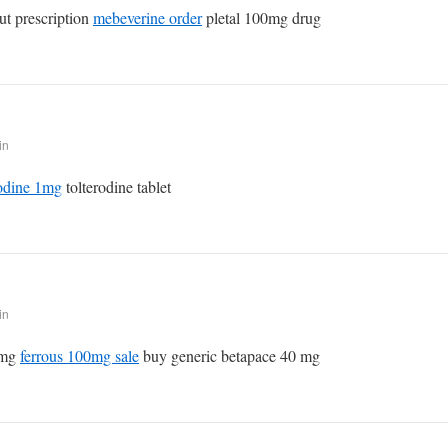
t prescription
mebeverine order
pletal 100mg drug
in
rodine 1mg
tolterodine tablet
in
00mg
ferrous 100mg sale
buy generic betapace 40 mg