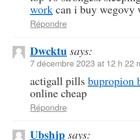
work
can i buy wegovy w
Répondre
Dwcktu
says:
7 décembre 2023 at 12 h 22 
actigall pills
bupropion 
online cheap
Répondre
Ubshjp
says: