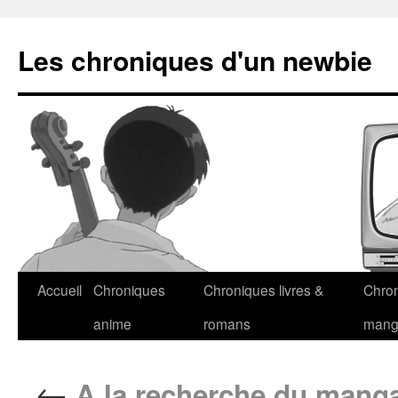
Les chroniques d'un newbie
Accueil
Chroniques
Chroniques livres &
Chro
anime
romans
man
←
A la recherche du manga