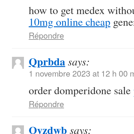
how to get medex withou
10mg online cheap
gene
Répondre
Qprbda
says:
1 novembre 2023 at 12 h 00 
order domperidone sale
Répondre
Oyzdwb
says: