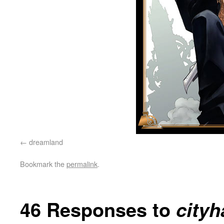
dreamland
Bookmark the
permalink
.
46 Responses to
cityh