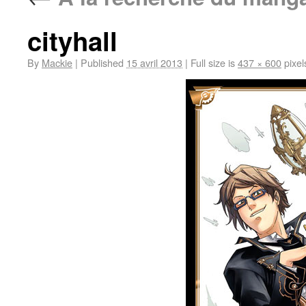
cityhall
By
Mackie
|
Published
15 avril 2013
|
Full size is
437 × 600
pixel