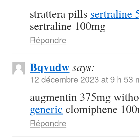
strattera pills
sertraline
sertraline 100mg
Répondre
Bqvudw
says:
12 décembre 2023 at 9 h 53 
augmentin 375mg withou
generic
clomiphene 100m
Répondre