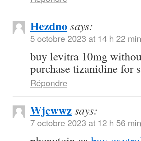
Hezdno
says:
5 octobre 2023 at 14 h 22 mi
buy levitra 10mg withou
purchase tizanidine for s
Répondre
Wjcwwz
says:
7 octobre 2023 at 12 h 56 mi
phenytoin ca
buy oxytro