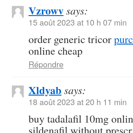
Vzrowv
says:
15 août 2023 at 10 h 07 min
order generic tricor
purc
online cheap
Répondre
Xldyab
says:
18 août 2023 at 20 h 11 min
buy tadalafil 10mg onli
sildenafil without prescr