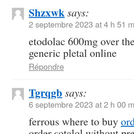
Shzxwk
says:
2 septembre 2023 at 4 h 51 m
etodolac 600mg over th
generic pletal online
Répondre
Tgrqgb
says:
6 septembre 2023 at 2 h 00 m
ferrous where to buy
or
order sotalol without pr