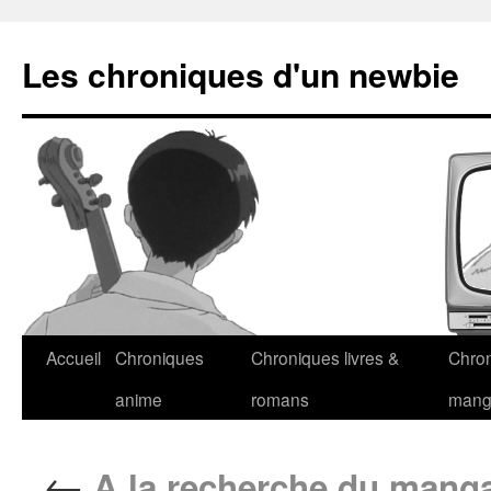
Les chroniques d'un newbie
Accueil
Chroniques
Chroniques livres &
Chro
anime
romans
man
←
A la recherche du manga