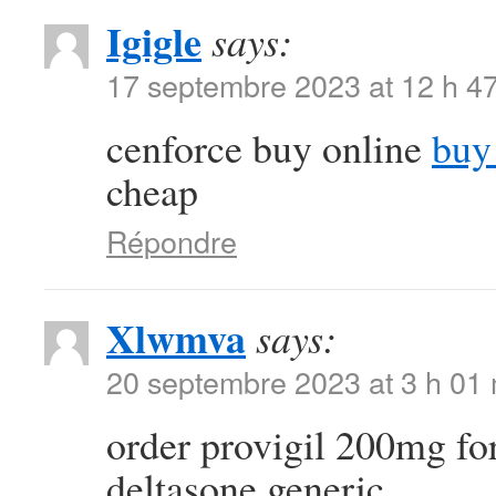
Igigle
says:
17 septembre 2023 at 12 h 4
cenforce buy online
buy
cheap
Répondre
Xlwmva
says:
20 septembre 2023 at 3 h 01
order provigil 200mg fo
deltasone generic