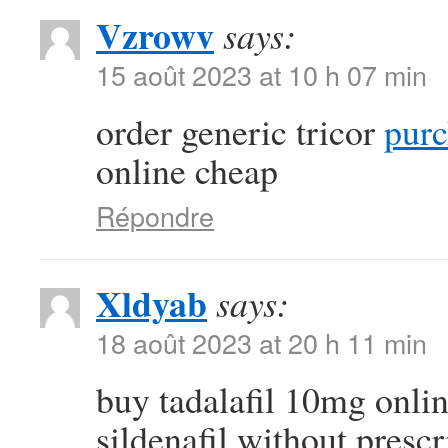
Vzrowv
says:
15 août 2023 at 10 h 07 min
order generic tricor
purc
online cheap
Répondre
Xldyab
says:
18 août 2023 at 20 h 11 min
buy tadalafil 10mg onli
sildenafil without prescr