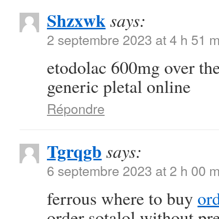
Shzxwk
says:
2 septembre 2023 at 4 h 51 m
etodolac 600mg over th
generic pletal online
Répondre
Tgrqgb
says:
6 septembre 2023 at 2 h 00 m
ferrous where to buy
or
order sotalol without pr