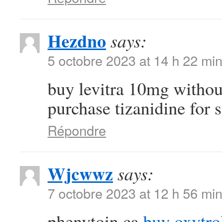
Hezdno
says:
5 octobre 2023 at 14 h 22 mi
buy levitra 10mg withou
purchase tizanidine for s
Répondre
Wjcwwz
says:
7 octobre 2023 at 12 h 56 mi
phenytoin ca
buy oxytro