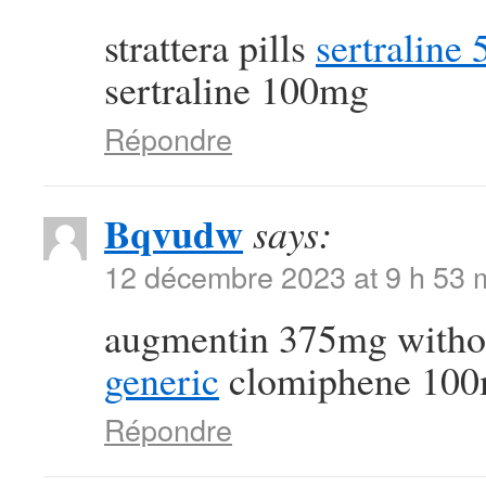
strattera pills
sertraline
sertraline 100mg
Répondre
Bqvudw
says:
12 décembre 2023 at 9 h 53 
augmentin 375mg withou
generic
clomiphene 100m
Répondre