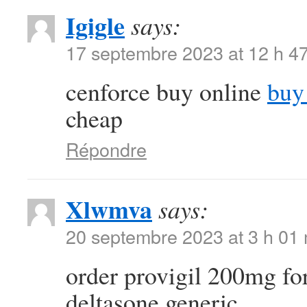
Igigle
says:
17 septembre 2023 at 12 h 4
cenforce buy online
buy
cheap
Répondre
Xlwmva
says:
20 septembre 2023 at 3 h 01
order provigil 200mg fo
deltasone generic