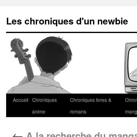
Les chroniques d'un newbie
Accueil
Chroniques
Chroniques livres &
Chro
anime
romans
man
←
A la recherche du manga