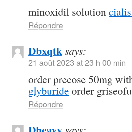
minoxidil solution
ciali
Répondre
Dbxqtk
says:
21 août 2023 at 23 h 00 min
order precose 50mg with
glyburide
order griseofu
Répondre
Dheavv
says: