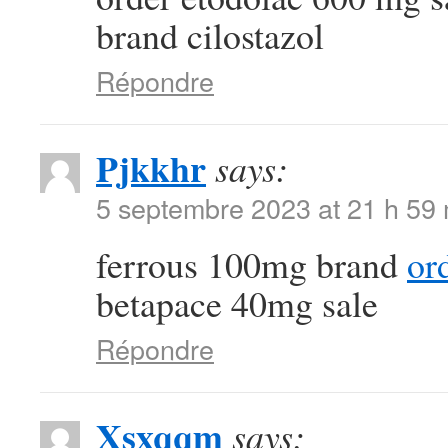
brand cilostazol
Répondre
Pjkkhr
says:
5 septembre 2023 at 21 h 59
ferrous 100mg brand
or
betapace 40mg sale
Répondre
Xsxqqm
says: