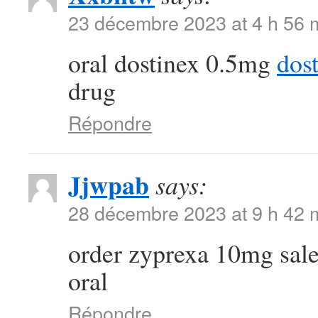
23 décembre 2023 at 4 h 56 
oral dostinex 0.5mg
dos
drug
Répondre
Jjwpab
says:
28 décembre 2023 at 9 h 42 
order zyprexa 10mg sal
oral
Répondre