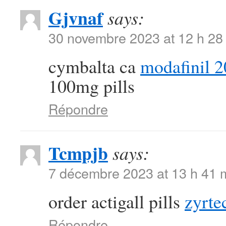
Gjvnaf
says:
30 novembre 2023 at 12 h 28
cymbalta ca
modafinil 2
100mg pills
Répondre
Tcmpjb
says:
7 décembre 2023 at 13 h 41 
order actigall pills
zyrte
Répondre