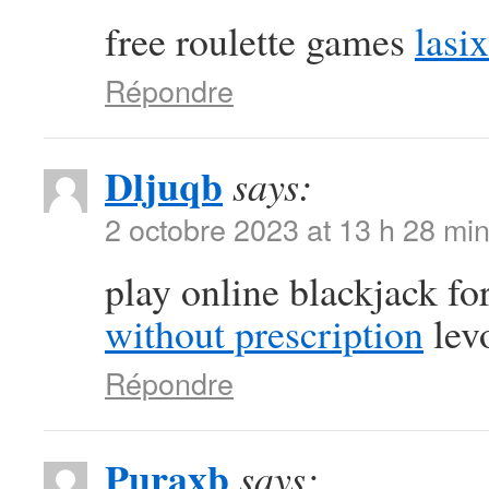
free roulette games
lasi
Répondre
Dljuqb
says:
2 octobre 2023 at 13 h 28 mi
play online blackjack f
without prescription
lev
Répondre
Puraxb
says: