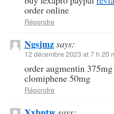
buy lexapro paypal
revi
order online
Répondre
Ngsjmz
says:
12 décembre 2023 at 7 h 20 
order augmentin 375mg 
clomiphene 50mg
Répondre
Xxbntw
says: