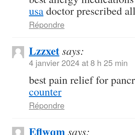
usa
doctor prescribed al
Répondre
Lzzxet
says:
4 janvier 2024 at 8 h 25 min
best pain relief for panc
counter
Répondre
Eflwqm
says: