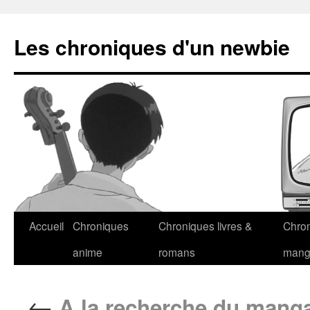
Les chroniques d'un newbie
Accueil
Chroniques
Chroniques livres &
Chro
anime
romans
man
←
A la recherche du manga