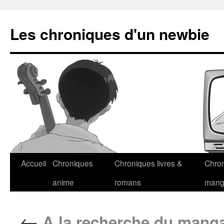
Les chroniques d'un newbie
Accueil
Chroniques
Chroniques livres &
Chro
anime
romans
man
←
A la recherche du manga