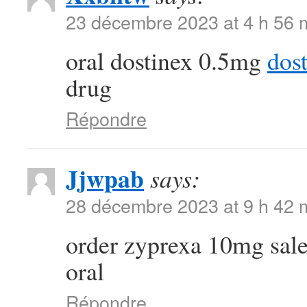
23 décembre 2023 at 4 h 56 
oral dostinex 0.5mg
dos
drug
Répondre
Jjwpab
says:
28 décembre 2023 at 9 h 42 
order zyprexa 10mg sal
oral
Répondre