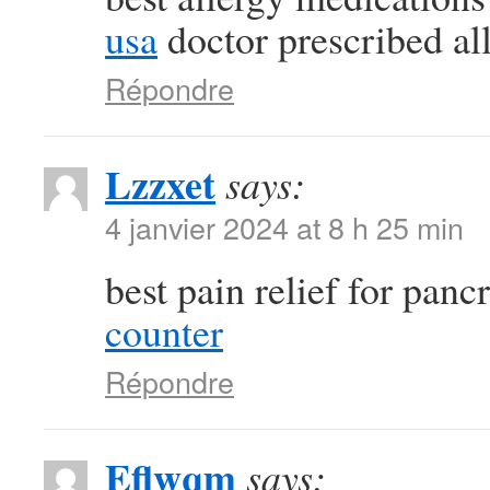
usa
doctor prescribed al
Répondre
Lzzxet
says:
4 janvier 2024 at 8 h 25 min
best pain relief for panc
counter
Répondre
Eflwqm
says: