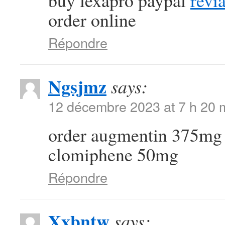
buy lexapro paypal
revi
order online
Répondre
Ngsjmz
says:
12 décembre 2023 at 7 h 20 
order augmentin 375mg 
clomiphene 50mg
Répondre
Xxbntw
says: