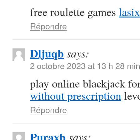
free roulette games
lasi
Répondre
Dljuqb
says:
2 octobre 2023 at 13 h 28 mi
play online blackjack f
without prescription
lev
Répondre
Puraxb
says: