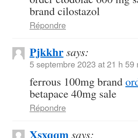
brand cilostazol
Répondre
Pjkkhr
says:
5 septembre 2023 at 21 h 59
ferrous 100mg brand
or
betapace 40mg sale
Répondre
Xsxqqm
says: