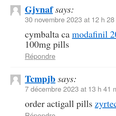
Gjvnaf
says:
30 novembre 2023 at 12 h 28
cymbalta ca
modafinil 2
100mg pills
Répondre
Tcmpjb
says:
7 décembre 2023 at 13 h 41 
order actigall pills
zyrte
Répondre