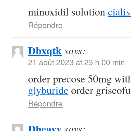
minoxidil solution
ciali
Répondre
Dbxqtk
says:
21 août 2023 at 23 h 00 min
order precose 50mg with
glyburide
order griseofu
Répondre
Dheavv
says: