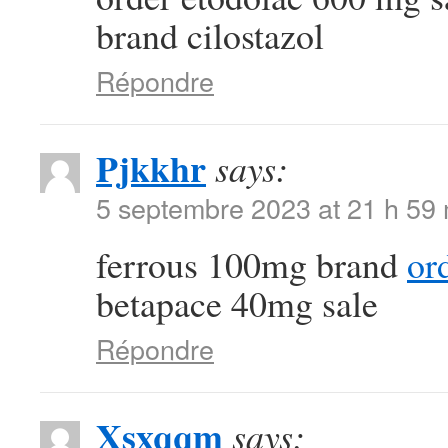
brand cilostazol
Répondre
Pjkkhr
says:
5 septembre 2023 at 21 h 59
ferrous 100mg brand
or
betapace 40mg sale
Répondre
Xsxqqm
says: