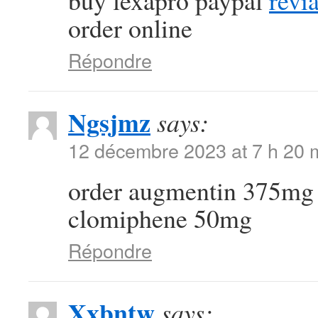
buy lexapro paypal
revi
order online
Répondre
Ngsjmz
says:
12 décembre 2023 at 7 h 20 
order augmentin 375mg 
clomiphene 50mg
Répondre
Xxbntw
says: