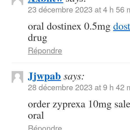
23 décembre 2023 at 4 h 56 
oral dostinex 0.5mg
dos
drug
Répondre
Jjwpab
says:
28 décembre 2023 at 9 h 42 
order zyprexa 10mg sal
oral
Répondre