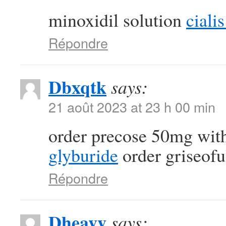
minoxidil solution
ciali
Répondre
Dbxqtk
says:
21 août 2023 at 23 h 00 min
order precose 50mg with
glyburide
order griseofu
Répondre
Dheavv
says: