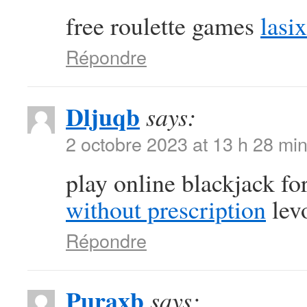
free roulette games
lasi
Répondre
Dljuqb
says:
2 octobre 2023 at 13 h 28 mi
play online blackjack f
without prescription
lev
Répondre
Puraxb
says: