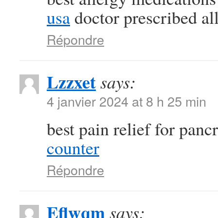
usa
doctor prescribed al
Répondre
Lzzxet
says:
4 janvier 2024 at 8 h 25 min
best pain relief for panc
counter
Répondre
Eflwqm
says: