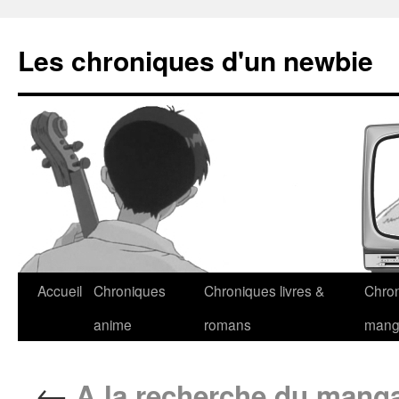
Les chroniques d'un newbie
Accueil
Chroniques
Chroniques livres &
Chro
anime
romans
man
←
A la recherche du manga