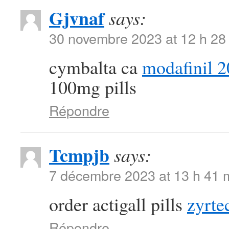
Gjvnaf
says:
30 novembre 2023 at 12 h 28
cymbalta ca
modafinil 2
100mg pills
Répondre
Tcmpjb
says:
7 décembre 2023 at 13 h 41 
order actigall pills
zyrte
Répondre