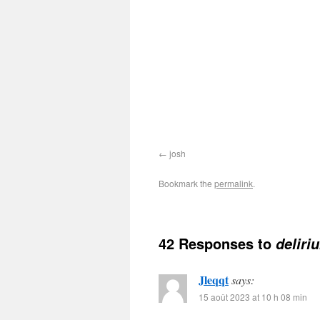
josh
Bookmark the
permalink
.
42 Responses to
deliri
Jleqqt
says:
15 août 2023 at 10 h 08 min