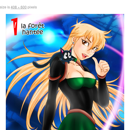
 size is
408 × 600
pixels