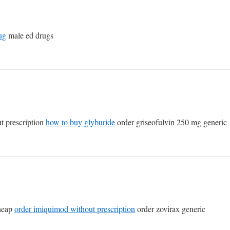
rug
male ed drugs
t prescription
how to buy glyburide
order griseofulvin 250 mg generic
cheap
order imiquimod without prescription
order zovirax generic