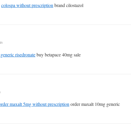
e
colospa without prescription
brand cilostazol
in
 generic risedronate
buy betapace 40mg sale
n
order maxalt 5mg without prescription
order maxalt 10mg generic