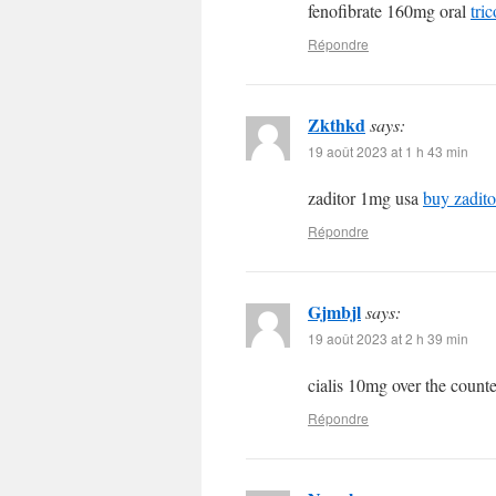
fenofibrate 160mg oral
tri
Répondre
Zkthkd
says:
19 août 2023 at 1 h 43 min
zaditor 1mg usa
buy zadito
Répondre
Gjmbjl
says:
19 août 2023 at 2 h 39 min
cialis 10mg over the count
Répondre