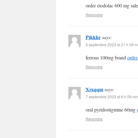
order etodolac 600 mg sal
Répondre
Pjkkhr
says:
5 septembre 2023 at 21 h 59 m
ferrous 100mg brand
order
Répondre
Xsxqqm
says:
7 septembre 2023 at 6 h 09 mi
oral pyridostigmine 60mg
Répondre