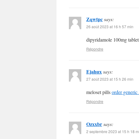
Zqwtpc
says:
26 août 2023 at 16 h 57 min
dipyridamole 100mg table
Répondre
Ejahux
says:
27 août 2023 at 15 h 26 min
meloset pills
order generic 
Répondre
Ozxxbr
says:
2 septembre 2023 at 15 h 18 m