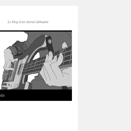
Le blog d'un éternel débutant
ibi