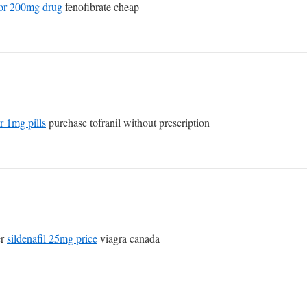
cor 200mg drug
fenofibrate cheap
r 1mg pills
purchase tofranil without prescription
er
sildenafil 25mg price
viagra canada