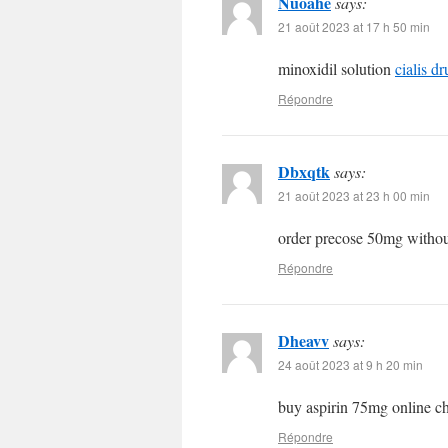
Nuoahe
says:
21 août 2023 at 17 h 50 min
minoxidil solution
cialis d
Répondre
Dbxqtk
says:
21 août 2023 at 23 h 00 min
order precose 50mg withou
Répondre
Dheavv
says:
24 août 2023 at 9 h 20 min
buy aspirin 75mg online 
Répondre