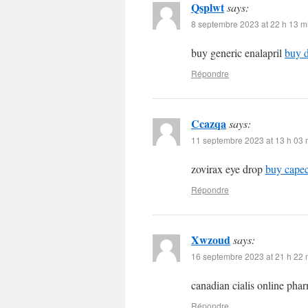
Qsplwt
says:
8 septembre 2023 at 22 h 13 m
buy generic enalapril
buy 
Répondre
Ccazqa
says:
11 septembre 2023 at 13 h 03 
zovirax eye drop
buy capec
Répondre
Xwzoud
says:
16 septembre 2023 at 21 h 22 
canadian cialis online ph
Répondre