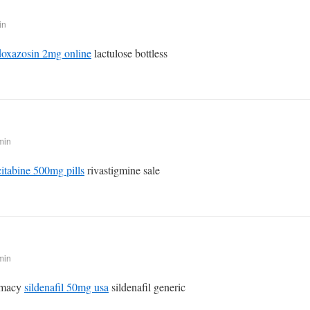
in
doxazosin 2mg online
lactulose bottless
min
itabine 500mg pills
rivastigmine sale
min
armacy
sildenafil 50mg usa
sildenafil generic