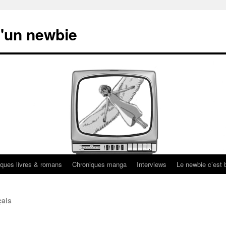
'un newbie
ques livres & romans
Chroniques manga
Interviews
Le newbie c’est b
çais