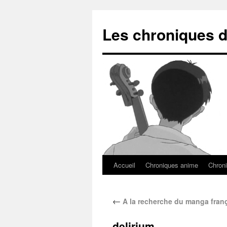
Les chroniques d
Accueil
Chroniques anime
Chroni
←
A la recherche du manga fran
delirium