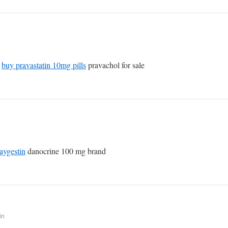
t
buy pravastatin 10mg pills
pravachol for sale
aygestin
danocrine 100 mg brand
in