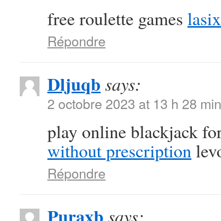
free roulette games
lasi
Répondre
Dljuqb
says:
2 octobre 2023 at 13 h 28 mi
play online blackjack f
without prescription
lev
Répondre
Puraxb
says: