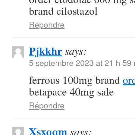
brand cilostazol
Répondre
Pjkkhr
says:
5 septembre 2023 at 21 h 59
ferrous 100mg brand
or
betapace 40mg sale
Répondre
Xsxqqm
says: