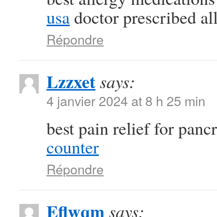
usa
doctor prescribed al
Répondre
Lzzxet
says:
4 janvier 2024 at 8 h 25 min
best pain relief for panc
counter
Répondre
Eflwqm
says: