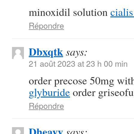
minoxidil solution
ciali
Répondre
Dbxqtk
says:
21 août 2023 at 23 h 00 min
order precose 50mg with
glyburide
order griseofu
Répondre
Dheavv
says: