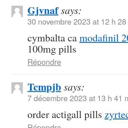
Gjvnaf
says:
30 novembre 2023 at 12 h 28
cymbalta ca
modafinil 2
100mg pills
Répondre
Tcmpjb
says:
7 décembre 2023 at 13 h 41 
order actigall pills
zyrte
Répondre