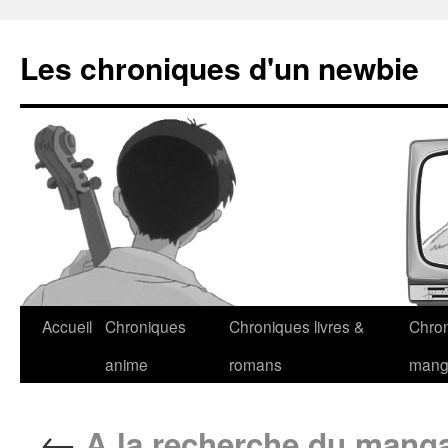
Les chroniques d'un newbie
Accueil
Chroniques
Chroniques livres &
Chro
anime
romans
man
←
A la recherche du manga