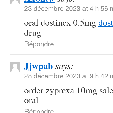
23 décembre 2023 at 4 h 56 
oral dostinex 0.5mg
dos
drug
Répondre
Jjwpab
says:
28 décembre 2023 at 9 h 42 
order zyprexa 10mg sal
oral
Répondre