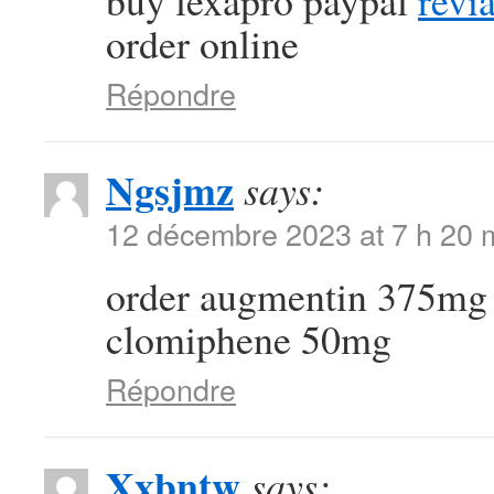
buy lexapro paypal
revi
order online
Répondre
Ngsjmz
says:
12 décembre 2023 at 7 h 20 
order augmentin 375mg 
clomiphene 50mg
Répondre
Xxbntw
says: