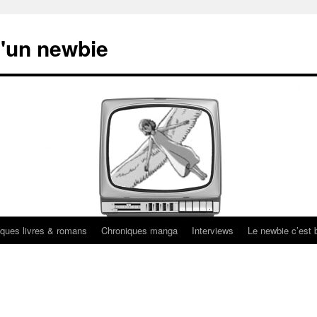
'un newbie
ques livres & romans
Chroniques manga
Interviews
Le newbie c’est b