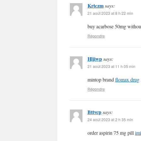
Krtczm
says:
21 août 2023 at 8 h 22 min
buy acarbose 50mg without
Répondre
Hljiwp
says:
21 août 2023 at 11 h 05 min
mintop brand
flomax drug
Répondre
Bttvcp
says:
24 août 2023 at 2 h 35 min
order aspirin 75 mg pill
im