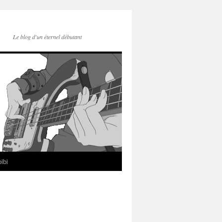
Le blog d'un éternel débutant
ibi