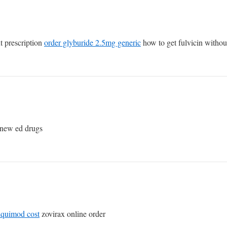
 prescription
order glyburide 2.5mg generic
how to get fulvicin without
new ed drugs
iquimod cost
zovirax online order