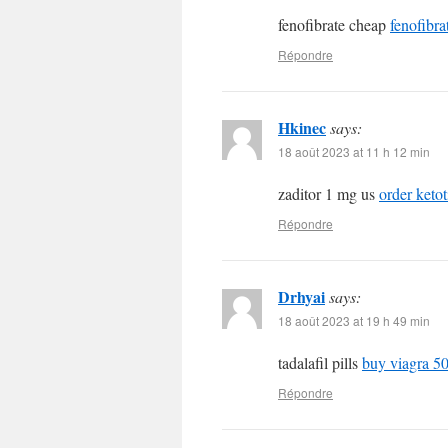
fenofibrate cheap
fenofibra
Répondre
Hkinec
says:
18 août 2023 at 11 h 12 min
zaditor 1 mg us
order ketot
Répondre
Drhyai
says:
18 août 2023 at 19 h 49 min
tadalafil pills
buy viagra 50
Répondre