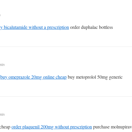
n
y bicalutamide without a prescription
order duphalac bottless
min
g
buy omeprazole 20mg online cheap
buy metoprolol 50mg generic
min
 cheap
order plaquenil 200mg without prescription
purchase molnupiravi