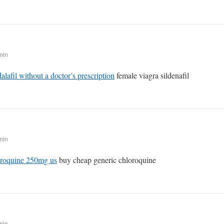
min
dalafil without a doctor’s prescription
female viagra sildenafil
min
oroquine 250mg us
buy cheap generic chloroquine
min