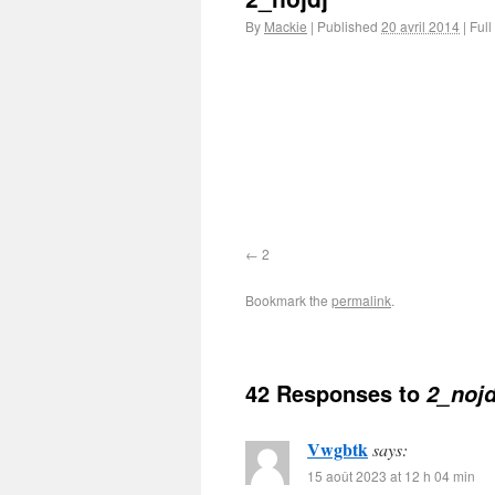
By
Mackie
|
Published
20 avril 2014
|
Full
2
Bookmark the
permalink
.
42 Responses to
2_nojd
Vwgbtk
says:
15 août 2023 at 12 h 04 min