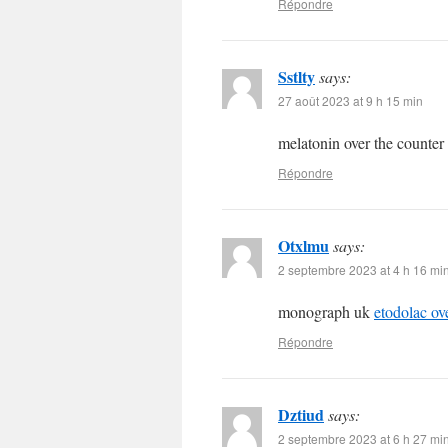
Répondre
Sstlty
says:
27 août 2023 at 9 h 15 min
melatonin over the counter
Répondre
Otxlmu
says:
2 septembre 2023 at 4 h 16 mi
monograph uk
etodolac ov
Répondre
Dztiud
says:
2 septembre 2023 at 6 h 27 mi