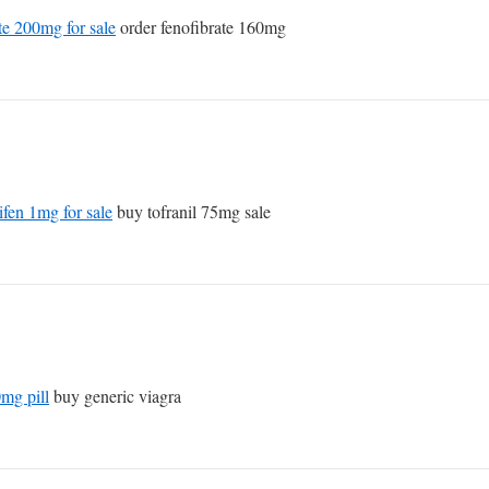
te 200mg for sale
order fenofibrate 160mg
ifen 1mg for sale
buy tofranil 75mg sale
mg pill
buy generic viagra