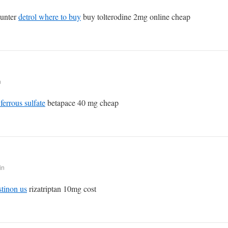
ounter
detrol where to buy
buy tolterodine 2mg online cheap
n
 ferrous sulfate
betapace 40 mg cheap
in
tinon us
rizatriptan 10mg cost