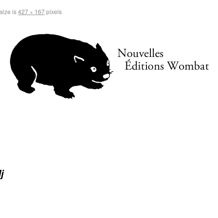
 size is
427 × 167
pixels
j