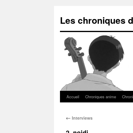
Les chroniques d
Accueil
Chroniques anime
Chroni
←
Interviews
2_nojdj