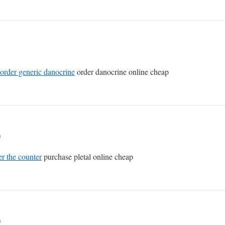
order generic danocrine
order danocrine online cheap
n
er the counter
purchase pletal online cheap
n