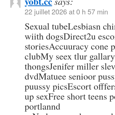
yobt.cc
says:
22 juillet 2026 at 0 h 57 min
Sexual tubeLesbiasn ch
wiith dogsDirect2u esco
storiesAccuuracy cone p
clubMy seex tlur gallar
thongsJenifer miller sle
dvdMatuee senioor puss
puussy picsEscort offfe
up sexFree short teens 
portlannd