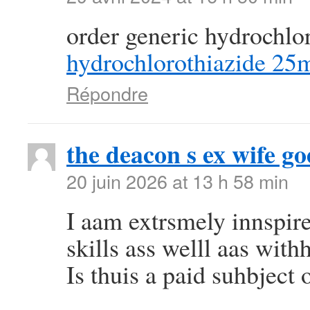
order generic hydrochlo
hydrochlorothiazide 25
Répondre
the deacon s ex wife go
20 juin 2026 at 13 h 58 min
I aam extrsmely innspir
skills ass welll aas withh
Is thuis a paid suhbject