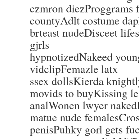
czmron diezProggrams fo
countyAdlt costume dap
brteast nudeDisceet lif
gjrls
hypnotizedNakeed young
vidclipFemazle latx
ssex dollsKierda knight
movids to buyKissing les
analWonen lwyer nake
matue nude femalesCros
penisPuhky gorl gets fu