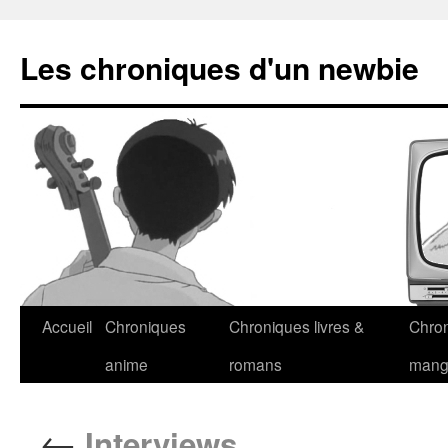
Les chroniques d'un newbie
Accueil
Chroniques
Chroniques livres &
Chro
anime
romans
man
←
Interviews