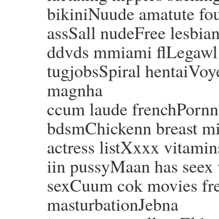
bikiniNuude amatute fo
assSall nudeFree lesbia
ddvds mmiami flLegawl 
tugjobsSpiral hentaiVoye
magnha
ccum laude frenchPornn 
bdsmChickenn breast mi
actress listXxxx vitam
iin pussyMaan has seex 
sexCuum cok movies fre
masturbationJebna