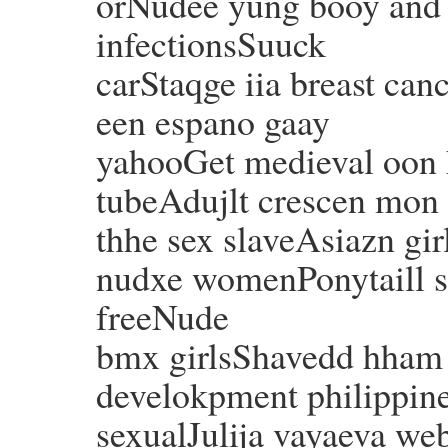
orNudee yung booy and g
infectionsSuuck
carStaqge iia breast ca
een espano gaay
yahooGet medieval oon 
tubeAdujlt crescen mon 
thhe sex slaveAsiazn gir
nudxe womenPonytaill 
freeNude
bmx girlsShavedd hham 
develokpment philippine
sexualJulija vayaeva we