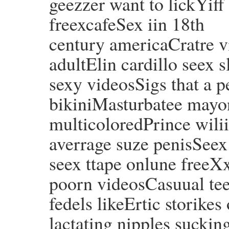
geezzer want to lickYi
freexcafeSex iin 18th
century americaCratre v
adultElin cardillo seex 
sexy videosSigs that a p
bikiniMasturbatee mayon
multicoloredPrince wili
averrage suze penisSee
seex ttape onlune freeX
poorn videosCasuual tee
fedels likeErtic storikes 
lactating nipples sucki