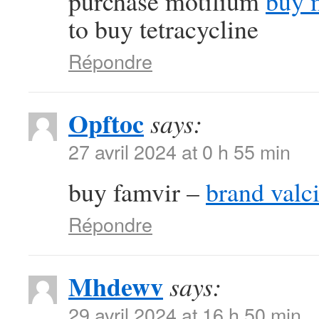
purchase motilium
buy 
to buy tetracycline
Répondre
Opftoc
says:
27 avril 2024 at 0 h 55 min
buy famvir –
brand valci
Répondre
Mhdewv
says:
29 avril 2024 at 16 h 50 min