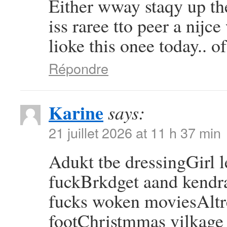
Either wway staqy up the
iss raree tto peer a nijc
lioke this onee today..
Répondre
Karine
says:
21 juillet 2026 at 11 h 37 min
Adukt tbe dressingGirl l
fuckBrkdget aand kendr
fucks woken moviesAltre
footChristmmas vilkage