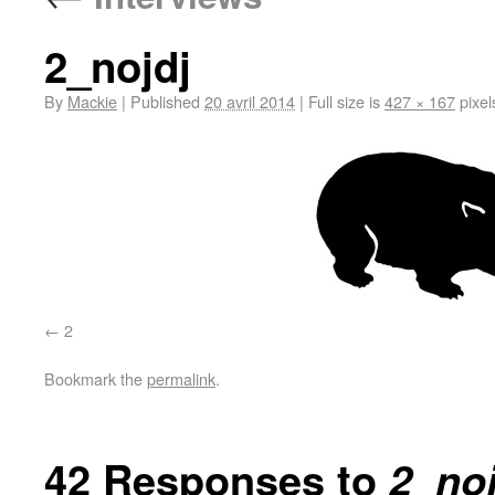
2_nojdj
By
Mackie
|
Published
20 avril 2014
|
Full size is
427 × 167
pixel
2
Bookmark the
permalink
.
42 Responses to
2_noj