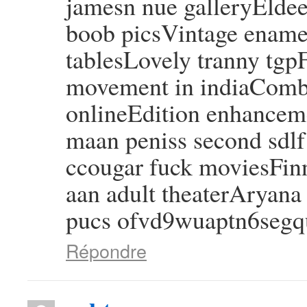
jamesn nue galleryElde
boob picsVintage ename
tablesLovely tranny tgpF
movement in indiaComb
onlineEdition enhancem
maan peniss second sdlf
ccougar fuck moviesFin
aan adult theaterAryan
pucs ofvd9wuaptn6seg
Répondre