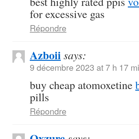
best highly rated ppis
vo
for excessive gas
Répondre
Azboii
says:
9 décembre 2023 at 7 h 17 m
buy cheap atomoxetine
pills
Répondre
Qxzurc
says: