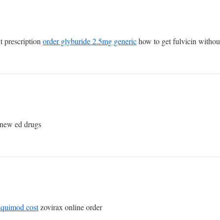
 prescription
order glyburide 2.5mg generic
how to get fulvicin without
new ed drugs
iquimod cost
zovirax online order