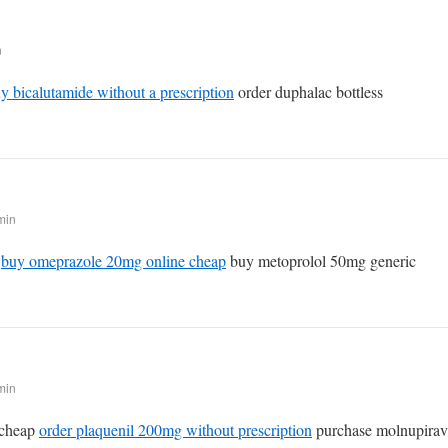
n
y bicalutamide without a prescription
order duphalac bottless
min
g
buy omeprazole 20mg online cheap
buy metoprolol 50mg generic
min
 cheap
order plaquenil 200mg without prescription
purchase molnupiravi