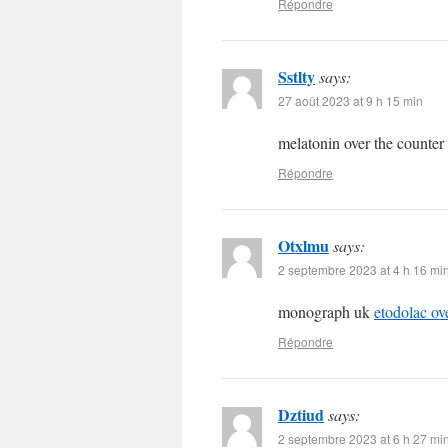
Répondre
Sstlty
says:
27 août 2023 at 9 h 15 min
melatonin over the counter
Répondre
Otxlmu
says:
2 septembre 2023 at 4 h 16 mi
monograph uk
etodolac ov
Répondre
Dztiud
says:
2 septembre 2023 at 6 h 27 mi