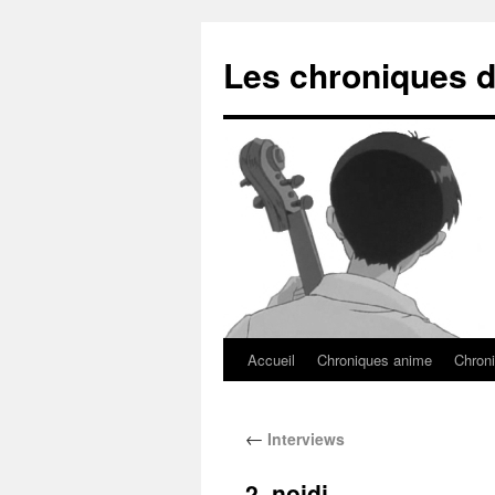
Les chroniques d
Accueil
Chroniques anime
Chroni
←
Interviews
2_nojdj