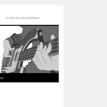
Le blog d'un éternel débutant
ibi