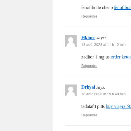
fenofibrate cheap
fenofibra
Répondre
Hkinec
says:
18 août 2023 at 11 h 12 min
zaditor 1 mg us
order ketot
Répondre
Drhyai
says:
18 août 2023 at 19 h 49 min
tadalafil pills
buy viagra 50
Répondre