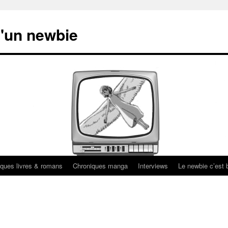
'un newbie
ques livres & romans
Chroniques manga
Interviews
Le newbie c’est b