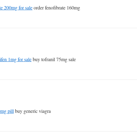
te 200mg for sale
order fenofibrate 160mg
ifen 1mg for sale
buy tofranil 75mg sale
mg pill
buy generic viagra