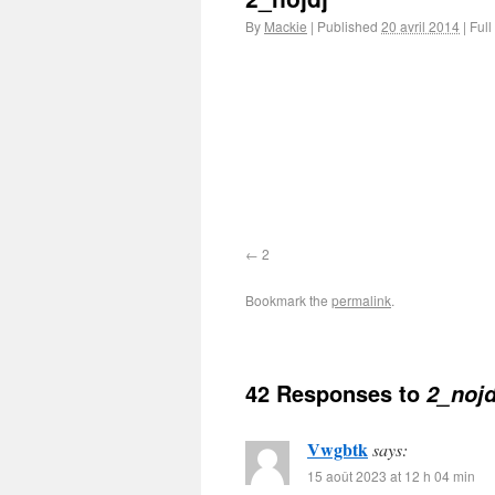
By
Mackie
|
Published
20 avril 2014
|
Full
2
Bookmark the
permalink
.
42 Responses to
2_nojd
Vwgbtk
says:
15 août 2023 at 12 h 04 min