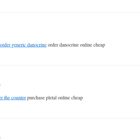
order generic danocrine
order danocrine online cheap
n
er the counter
purchase pletal online cheap
n