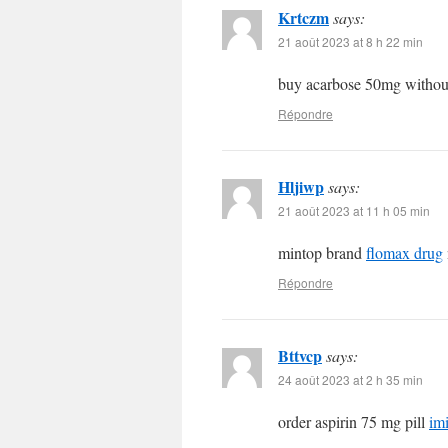
Krtczm
says:
21 août 2023 at 8 h 22 min
buy acarbose 50mg without
Répondre
Hljiwp
says:
21 août 2023 at 11 h 05 min
mintop brand
flomax drug
Répondre
Bttvcp
says:
24 août 2023 at 2 h 35 min
order aspirin 75 mg pill
im