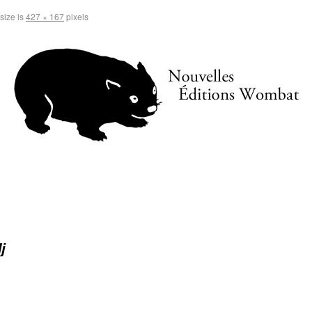
 size is
427 × 167
pixels
j