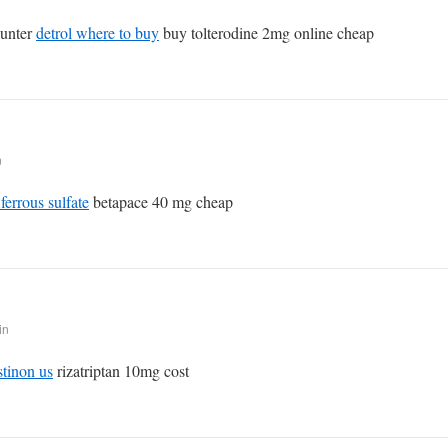
ounter
detrol where to buy
buy tolterodine 2mg online cheap
n
 ferrous sulfate
betapace 40 mg cheap
in
tinon us
rizatriptan 10mg cost