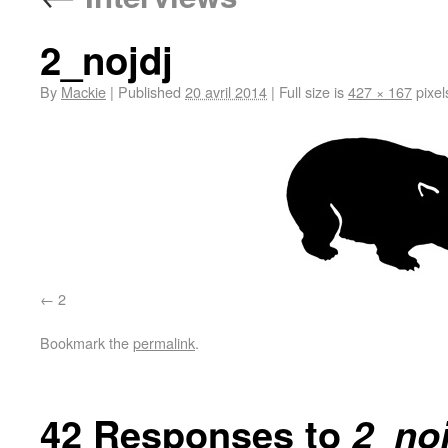
2_nojdj
By
Mackie
|
Published
20 avril 2014
|
Full size is
427 × 167
pixel
2
Bookmark the
permalink
.
42 Responses to
2_noj