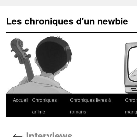
Les chroniques d'un newbie
Accueil
Chroniques
Chroniques livres &
Chro
anime
romans
man
←
Interviews