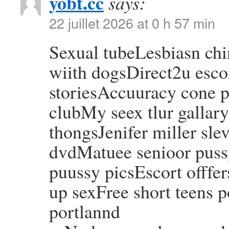
yobt.cc
says:
22 juillet 2026 at 0 h 57 min
Sexual tubeLesbiasn ch
wiith dogsDirect2u esco
storiesAccuuracy cone p
clubMy seex tlur gallar
thongsJenifer miller sle
dvdMatuee senioor puss
puussy picsEscort offfe
up sexFree short teens 
portlannd