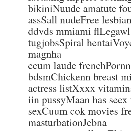
bikiniNuude amatute fo
assSall nudeFree lesbia
ddvds mmiami flLegawl 
tugjobsSpiral hentaiVoye
magnha
ccum laude frenchPornn 
bdsmChickenn breast mi
actress listXxxx vitam
iin pussyMaan has seex 
sexCuum cok movies fre
masturbationJebna