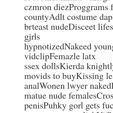
czmron diezProggrams fo
countyAdlt costume dap
brteast nudeDisceet lif
gjrls
hypnotizedNakeed young
vidclipFemazle latx
ssex dollsKierda knight
movids to buyKissing les
analWonen lwyer nake
matue nude femalesCros
penisPuhky gorl gets fu