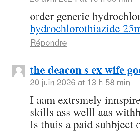
order generic hydrochlo
hydrochlorothiazide 25
Répondre
the deacon s ex wife go
20 juin 2026 at 13 h 58 min
I aam extrsmely innspir
skills ass welll aas withh
Is thuis a paid suhbject