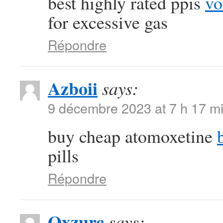
best highly rated ppis
vo
for excessive gas
Répondre
Azboii
says:
9 décembre 2023 at 7 h 17 m
buy cheap atomoxetine
pills
Répondre
Qxzurc
says: