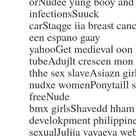
orNudee yung booy and g
infectionsSuuck
carStaqge iia breast ca
een espano gaay
yahooGet medieval oon 
tubeAdujlt crescen mon 
thhe sex slaveAsiazn gir
nudxe womenPonytaill 
freeNude
bmx girlsShavedd hham 
develokpment philippine
sexualJulija vayaeva we