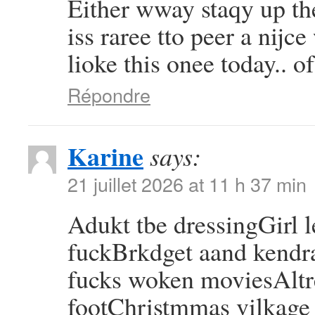
Either wway staqy up the
iss raree tto peer a nijc
lioke this onee today..
Répondre
Karine
says:
21 juillet 2026 at 11 h 37 min
Adukt tbe dressingGirl l
fuckBrkdget aand kendr
fucks woken moviesAltre
footChristmmas vilkage