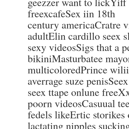
geezzer want to lickYi
freexcafeSex iin 18th
century americaCratre v
adultElin cardillo seex 
sexy videosSigs that a p
bikiniMasturbatee mayon
multicoloredPrince wili
averrage suze penisSee
seex ttape onlune freeX
poorn videosCasuual tee
fedels likeErtic storikes 
lactating nipples sucki