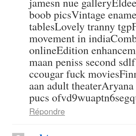
jamesn nue galleryElde
boob picsVintage ename
tablesLovely tranny tgpF
movement in indiaComb
onlineEdition enhancem
maan peniss second sdlf
ccougar fuck moviesFin
aan adult theaterAryan
pucs ofvd9wuaptn6seg
Répondre