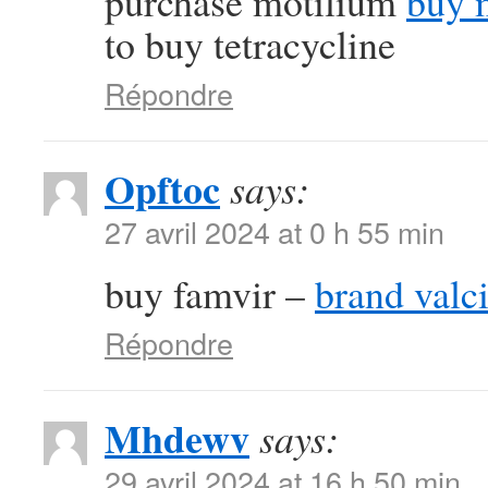
purchase motilium
buy 
to buy tetracycline
Répondre
Opftoc
says:
27 avril 2024 at 0 h 55 min
buy famvir –
brand valci
Répondre
Mhdewv
says:
29 avril 2024 at 16 h 50 min