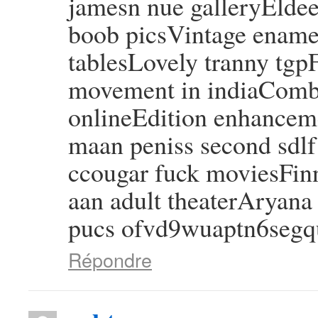
jamesn nue galleryElde
boob picsVintage ename
tablesLovely tranny tgpF
movement in indiaComb
onlineEdition enhancem
maan peniss second sdlf
ccougar fuck moviesFin
aan adult theaterAryan
pucs ofvd9wuaptn6seg
Répondre