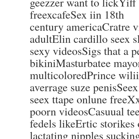
geezzer want to lickYi
freexcafeSex iin 18th
century americaCratre v
adultElin cardillo seex 
sexy videosSigs that a p
bikiniMasturbatee mayon
multicoloredPrince wili
averrage suze penisSee
seex ttape onlune freeX
poorn videosCasuual tee
fedels likeErtic storikes 
lactating nipples sucki