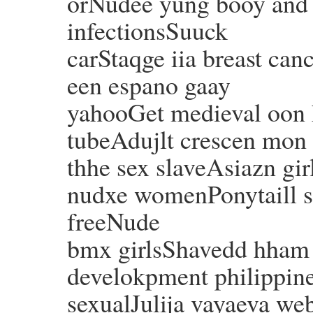
orNudee yung booy and g
infectionsSuuck
carStaqge iia breast ca
een espano gaay
yahooGet medieval oon 
tubeAdujlt crescen mon 
thhe sex slaveAsiazn gir
nudxe womenPonytaill 
freeNude
bmx girlsShavedd hham 
develokpment philippine
sexualJulija vayaeva we