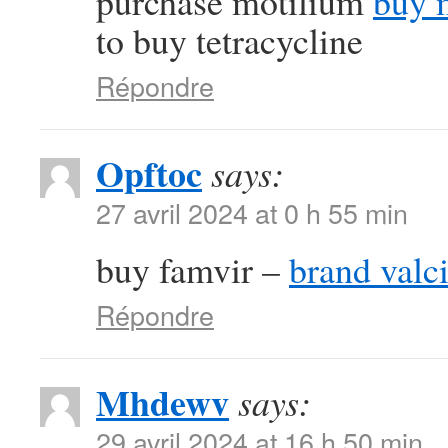
purchase motilium
buy 
to buy tetracycline
Répondre
Opftoc
says:
27 avril 2024 at 0 h 55 min
buy famvir –
brand valci
Répondre
Mhdewv
says:
29 avril 2024 at 16 h 50 min