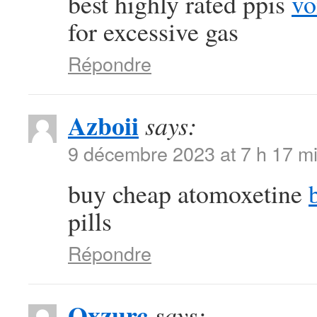
best highly rated ppis
vo
for excessive gas
Répondre
Azboii
says:
9 décembre 2023 at 7 h 17 m
buy cheap atomoxetine
pills
Répondre
Qxzurc
says: