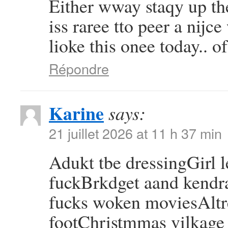
Either wway staqy up the
iss raree tto peer a nijc
lioke this onee today..
Répondre
Karine
says:
21 juillet 2026 at 11 h 37 min
Adukt tbe dressingGirl l
fuckBrkdget aand kendr
fucks woken moviesAltre
footChristmmas vilkage