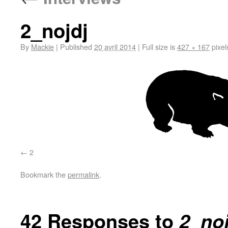
2_nojdj
By
Mackie
|
Published
20 avril 2014
|
Full size is
427 × 167
pixel
2
Bookmark the
permalink
.
42 Responses to
2_noj