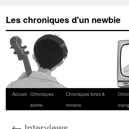
Les chroniques d'un newbie
Accueil
Chroniques
Chroniques livres &
Chro
anime
romans
man
←
Interviews