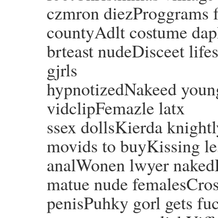
czmron diezProggrams fo
countyAdlt costume dap
brteast nudeDisceet lif
gjrls
hypnotizedNakeed young
vidclipFemazle latx
ssex dollsKierda knight
movids to buyKissing les
analWonen lwyer nake
matue nude femalesCros
penisPuhky gorl gets fu