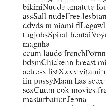
bikiniNuude amatute fo
assSall nudeFree lesbia
ddvds mmiami flLegawl 
tugjobsSpiral hentaiVoye
magnha
ccum laude frenchPornn 
bdsmChickenn breast mi
actress listXxxx vitam
iin pussyMaan has seex 
sexCuum cok movies fre
masturbationJebna