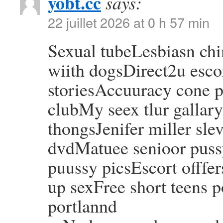
yobt.cc
says:
22 juillet 2026 at 0 h 57 min
Sexual tubeLesbiasn ch
wiith dogsDirect2u esco
storiesAccuuracy cone p
clubMy seex tlur gallar
thongsJenifer miller sle
dvdMatuee senioor puss
puussy picsEscort offfe
up sexFree short teens 
portlannd