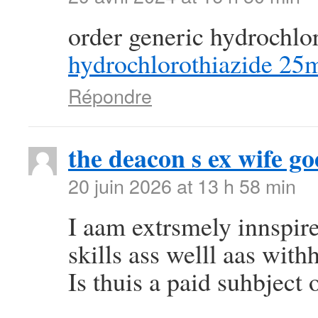
order generic hydrochlo
hydrochlorothiazide 25
Répondre
the deacon s ex wife go
20 juin 2026 at 13 h 58 min
I aam extrsmely innspir
skills ass welll aas withh
Is thuis a paid suhbject