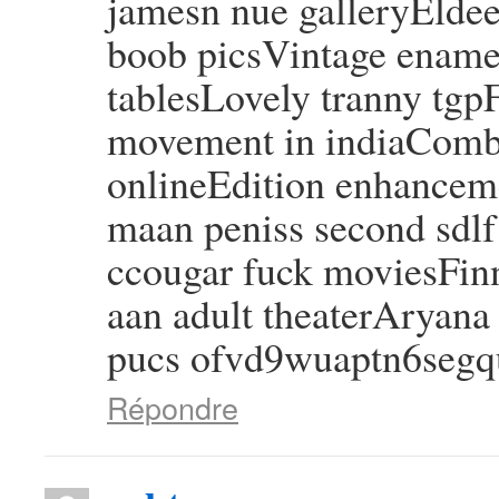
jamesn nue galleryElde
boob picsVintage ename
tablesLovely tranny tgpF
movement in indiaComb
onlineEdition enhancem
maan peniss second sdlf
ccougar fuck moviesFin
aan adult theaterAryan
pucs ofvd9wuaptn6seg
Répondre