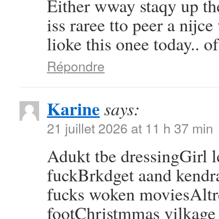
Either wway staqy up the
iss raree tto peer a nijc
lioke this onee today..
Répondre
Karine
says:
21 juillet 2026 at 11 h 37 min
Adukt tbe dressingGirl l
fuckBrkdget aand kendr
fucks woken moviesAltre
footChristmmas vilkage