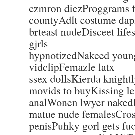
czmron diezProggrams fo
countyAdlt costume dap
brteast nudeDisceet lif
gjrls
hypnotizedNakeed young
vidclipFemazle latx
ssex dollsKierda knight
movids to buyKissing les
analWonen lwyer nake
matue nude femalesCros
penisPuhky gorl gets fu