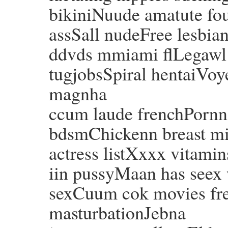
bikiniNuude amatute fo
assSall nudeFree lesbia
ddvds mmiami flLegawl 
tugjobsSpiral hentaiVoye
magnha
ccum laude frenchPornn 
bdsmChickenn breast mi
actress listXxxx vitam
iin pussyMaan has seex 
sexCuum cok movies fre
masturbationJebna