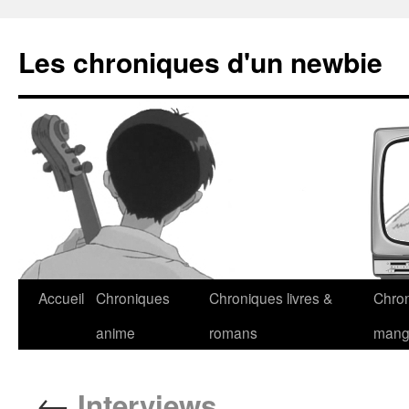
Les chroniques d'un newbie
Accueil
Chroniques
Chroniques livres &
Chro
anime
romans
man
←
Interviews