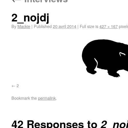
2_nojdj
By
Mackie
|
Published
20 avril 2014
|
Full size is
427 × 167
pixel
2
Bookmark the
permalink
.
42 Responses to
2_noj