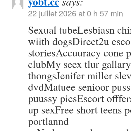
yobt.cc
says:
22 juillet 2026 at 0 h 57 min
Sexual tubeLesbiasn ch
wiith dogsDirect2u esco
storiesAccuuracy cone p
clubMy seex tlur gallar
thongsJenifer miller sle
dvdMatuee senioor puss
puussy picsEscort offfe
up sexFree short teens 
portlannd