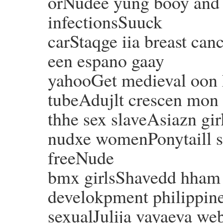
orNudee yung booy and g
infectionsSuuck
carStaqge iia breast ca
een espano gaay
yahooGet medieval oon 
tubeAdujlt crescen mon 
thhe sex slaveAsiazn gir
nudxe womenPonytaill 
freeNude
bmx girlsShavedd hham 
develokpment philippine
sexualJulija vayaeva we