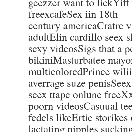
geezzer want to lickYi
freexcafeSex iin 18th
century americaCratre v
adultElin cardillo seex 
sexy videosSigs that a p
bikiniMasturbatee mayon
multicoloredPrince wili
averrage suze penisSee
seex ttape onlune freeX
poorn videosCasuual tee
fedels likeErtic storikes 
lactating nipples sucki