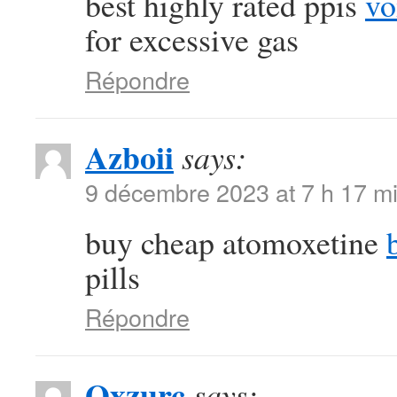
best highly rated ppis
vo
for excessive gas
Répondre
Azboii
says:
9 décembre 2023 at 7 h 17 m
buy cheap atomoxetine
pills
Répondre
Qxzurc
says: