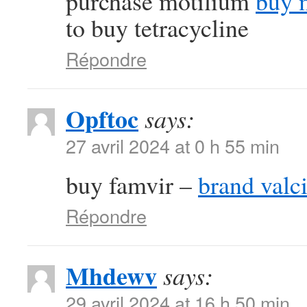
purchase motilium
buy 
to buy tetracycline
Répondre
Opftoc
says:
27 avril 2024 at 0 h 55 min
buy famvir –
brand valci
Répondre
Mhdewv
says:
29 avril 2024 at 16 h 50 min