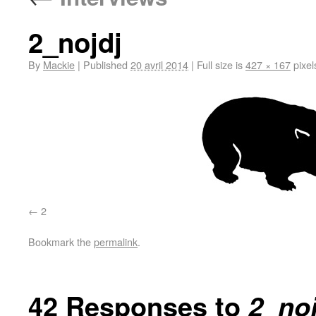
2_nojdj
By
Mackie
|
Published
20 avril 2014
|
Full size is
427 × 167
pixel
2
Bookmark the
permalink
.
42 Responses to
2_noj