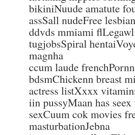
bikiniNuude amatute fo
assSall nudeFree lesbia
ddvds mmiami flLegawl 
tugjobsSpiral hentaiVoye
magnha
ccum laude frenchPornn 
bdsmChickenn breast mi
actress listXxxx vitam
iin pussyMaan has seex 
sexCuum cok movies fre
masturbationJebna