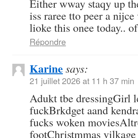
Either wway staqy up the
iss raree tto peer a nijc
lioke this onee today..
Répondre
Karine
says:
21 juillet 2026 at 11 h 37 min
Adukt tbe dressingGirl l
fuckBrkdget aand kendr
fucks woken moviesAltre
footChristmmas vilkage