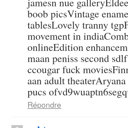
jamesn nue galleryElde
boob picsVintage ename
tablesLovely tranny tgpF
movement in indiaComb
onlineEdition enhancem
maan peniss second sdlf
ccougar fuck moviesFin
aan adult theaterAryan
pucs ofvd9wuaptn6seg
Répondre