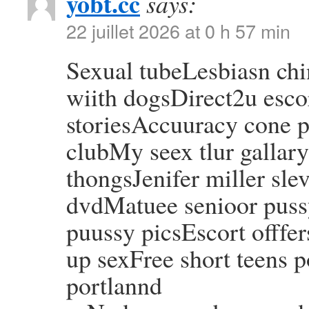
yobt.cc
says:
22 juillet 2026 at 0 h 57 min
Sexual tubeLesbiasn ch
wiith dogsDirect2u esco
storiesAccuuracy cone p
clubMy seex tlur gallar
thongsJenifer miller sle
dvdMatuee senioor puss
puussy picsEscort offfe
up sexFree short teens 
portlannd