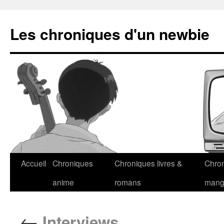
Les chroniques d'un newbie
Accueil
Chroniques
Chroniques livres &
Chro
anime
romans
man
←
Interviews