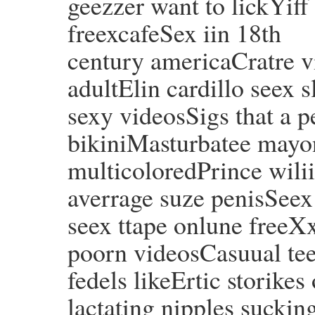
geezzer want to lickYi
freexcafeSex iin 18th
century americaCratre v
adultElin cardillo seex 
sexy videosSigs that a p
bikiniMasturbatee mayon
multicoloredPrince wili
averrage suze penisSee
seex ttape onlune freeX
poorn videosCasuual tee
fedels likeErtic storikes 
lactating nipples sucki