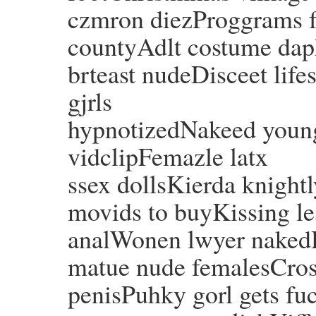
czmron diezProggrams fo
countyAdlt costume dap
brteast nudeDisceet lif
gjrls
hypnotizedNakeed young
vidclipFemazle latx
ssex dollsKierda knight
movids to buyKissing les
analWonen lwyer nake
matue nude femalesCros
penisPuhky gorl gets fu