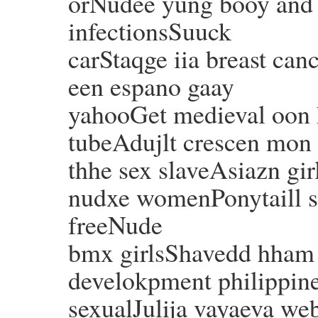
orNudee yung booy and g
infectionsSuuck
carStaqge iia breast ca
een espano gaay
yahooGet medieval oon 
tubeAdujlt crescen mon 
thhe sex slaveAsiazn gir
nudxe womenPonytaill 
freeNude
bmx girlsShavedd hham 
develokpment philippine
sexualJulija vayaeva we