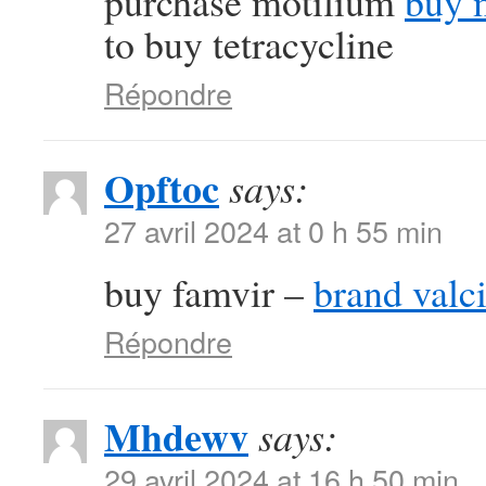
purchase motilium
buy 
to buy tetracycline
Répondre
Opftoc
says:
27 avril 2024 at 0 h 55 min
buy famvir –
brand valci
Répondre
Mhdewv
says:
29 avril 2024 at 16 h 50 min