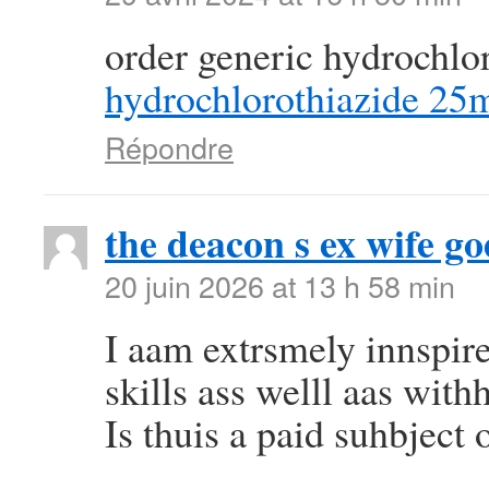
order generic hydrochlo
hydrochlorothiazide 25
Répondre
the deacon s ex wife go
20 juin 2026 at 13 h 58 min
I aam extrsmely innspir
skills ass welll aas withh
Is thuis a paid suhbject