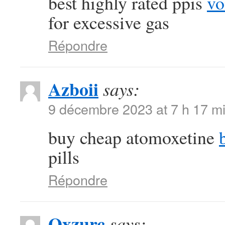
best highly rated ppis
vo
for excessive gas
Répondre
Azboii
says:
9 décembre 2023 at 7 h 17 m
buy cheap atomoxetine
pills
Répondre
Qxzurc
says: