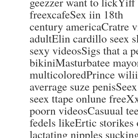
geezzer want to lickYi
freexcafeSex iin 18th
century americaCratre v
adultElin cardillo seex 
sexy videosSigs that a p
bikiniMasturbatee mayon
multicoloredPrince wili
averrage suze penisSee
seex ttape onlune freeX
poorn videosCasuual tee
fedels likeErtic storikes 
lactating nipples sucki