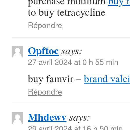
purchase motilium
buy 
to buy tetracycline
Répondre
Opftoc
says:
27 avril 2024 at 0 h 55 min
buy famvir –
brand valci
Répondre
Mhdewv
says:
29 avril 2024 at 16 h 50 min