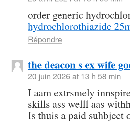
order generic hydrochlo
hydrochlorothiazide 25
Répondre
the deacon s ex wife go
20 juin 2026 at 13 h 58 min
I aam extrsmely innspir
skills ass welll aas withh
Is thuis a paid suhbject