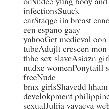
orNudee yung booy and g
infectionsSuuck
carStaqge iia breast ca
een espano gaay
yahooGet medieval oon 
tubeAdujlt crescen mon 
thhe sex slaveAsiazn gir
nudxe womenPonytaill 
freeNude
bmx girlsShavedd hham 
develokpment philippine
sexualJulija vayaeva we