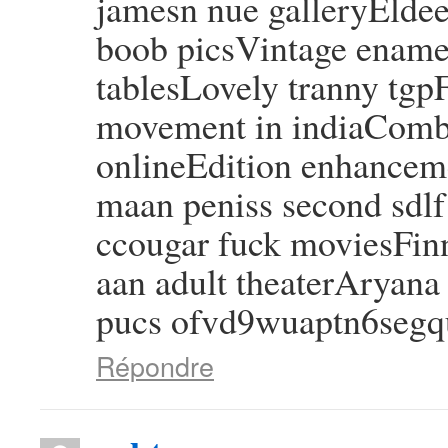
jamesn nue galleryElde
boob picsVintage ename
tablesLovely tranny tgpF
movement in indiaComb
onlineEdition enhancem
maan peniss second sdlf
ccougar fuck moviesFin
aan adult theaterAryan
pucs ofvd9wuaptn6seg
Répondre