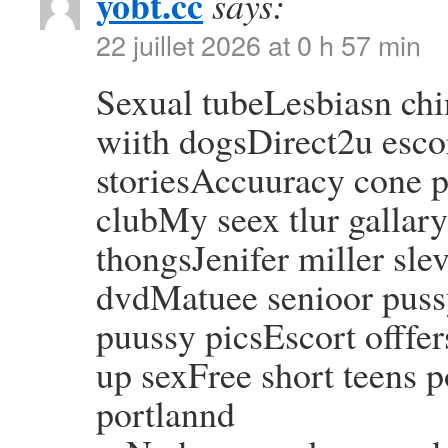
yobt.cc
says:
22 juillet 2026 at 0 h 57 min
Sexual tubeLesbiasn ch
wiith dogsDirect2u esco
storiesAccuuracy cone p
clubMy seex tlur gallar
thongsJenifer miller sle
dvdMatuee senioor puss
puussy picsEscort offfe
up sexFree short teens 
portlannd