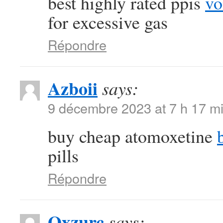
best highly rated ppis
vo
for excessive gas
Répondre
Azboii
says:
9 décembre 2023 at 7 h 17 m
buy cheap atomoxetine
pills
Répondre
Qxzurc
says: