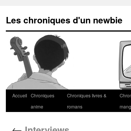
Les chroniques d'un newbie
Accueil
Chroniques
Chroniques livres &
Chro
anime
romans
man
←
Interviews