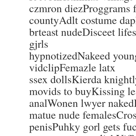
czmron diezProggrams fo
countyAdlt costume dap
brteast nudeDisceet lif
gjrls
hypnotizedNakeed young
vidclipFemazle latx
ssex dollsKierda knight
movids to buyKissing les
analWonen lwyer nake
matue nude femalesCros
penisPuhky gorl gets fu