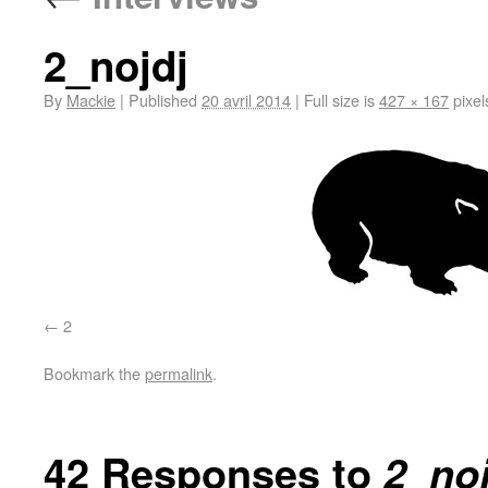
2_nojdj
By
Mackie
|
Published
20 avril 2014
|
Full size is
427 × 167
pixel
2
Bookmark the
permalink
.
42 Responses to
2_noj