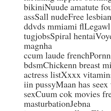
bikiniNuude amatute fo
assSall nudeFree lesbia
ddvds mmiami flLegawl 
tugjobsSpiral hentaiVoye
magnha
ccum laude frenchPornn 
bdsmChickenn breast mi
actress listXxxx vitam
iin pussyMaan has seex 
sexCuum cok movies fre
masturbationJebna