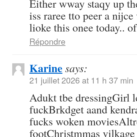
Either wway staqy up the
iss raree tto peer a nijc
lioke this onee today..
Répondre
Karine
says:
21 juillet 2026 at 11 h 37 min
Adukt tbe dressingGirl l
fuckBrkdget aand kendr
fucks woken moviesAltre
footChristmmas vilkage