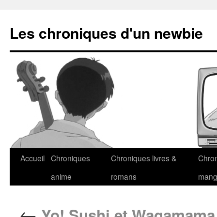
Les chroniques d'un newbie
Accueil
Chroniques
Chroniques livres &
Chro
anime
romans
man
←
Yo! Sushi et Wagamama 