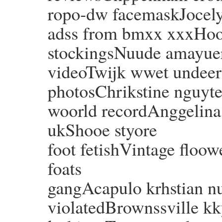
ropo-dw facemaskJocely
adss from bmxx xxxHoot
stockingsNuude amayuer
videoTwijk wwet undee
photosChrikstine nguyte
woorld recordAnggelina 
ukShooe styore
foot fetishVintage floow
foats
gangAcapulo krhstian 
violatedBrownssville kky