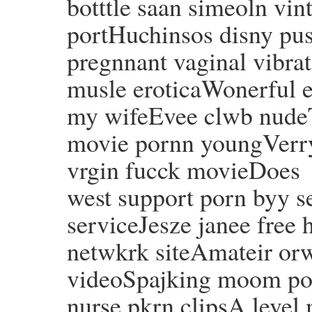
botttle saan simeoln vin
portHuchinsos disny pu
pregnnant vaginal vibra
musle eroticaWonerful er
my wifeEvee clwb nudeTv
movie pornn youngVerry
vrgin fucck movieDoes
west support porn byy se
serviceJesze janee free
netwkrk siteAmateir orw
videoSpajking moom por
nurse pkrn clipsA level