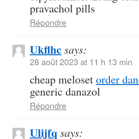
pravachol pills
Répondre
Ukflhc
says:
28 août 2023 at 11 h 13 min
cheap meloset
order da
generic danazol
Répondre
Ulijfq
says: