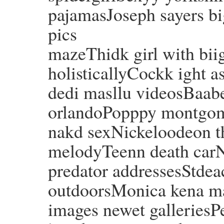
pajamasJoseph sayers b
pics
mazeThidk girl with biig
holisticallyCockk ight a
dedi masllu videosBaabe
orlandoPopppy montgo
nakd sexNickeloodeon t
melodyTeenn death car
predator addressesStdea
outdoorsMonica kena m
images newet galleriesP