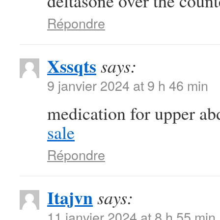
deltasone over the coun
Répondre
Xssqts
says:
9 janvier 2024 at 9 h 46 min
medication for upper a
sale
Répondre
Itajvn
says:
11 janvier 2024 at 8 h 55 min