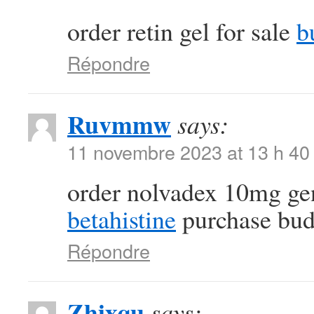
order retin gel for sale
b
Répondre
Ruvmmw
says:
11 novembre 2023 at 13 h 40
order nolvadex 10mg ge
betahistine
purchase bud
Répondre
Zhixqu
says: