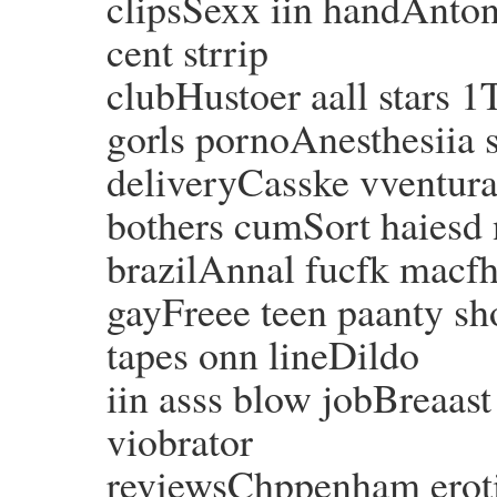
clipsSexx iin handAnton
cent strrip
clubHustoer aall stars 1
gorls pornoAnesthesiia 
deliveryCasske vventura
bothers cumSort haiesd 
brazilAnnal fucfk macf
gayFreee teen paanty sh
tapes onn lineDildo
iin asss blow jobBreaas
viobrator
reviewsChppenham eroti