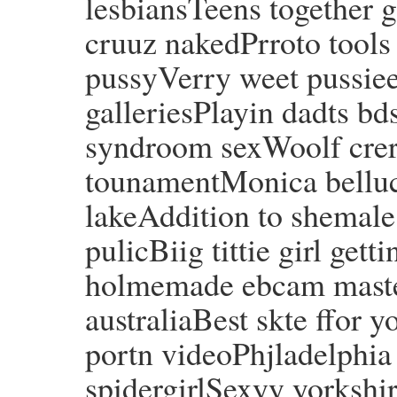
lesbiansTeens together 
cruuz nakedPrroto tools 
pussyVerry weet pussie
galleriesPlayin dadts 
syndroom sexWoolf crer
tounamentMonica bellu
lakeAddition to shemal
pulicBiig tittie girl ge
holmemade ebcam master
australiaBest skte ffor
portn videoPhjladelphia
spidergirlSexyy yorkshir