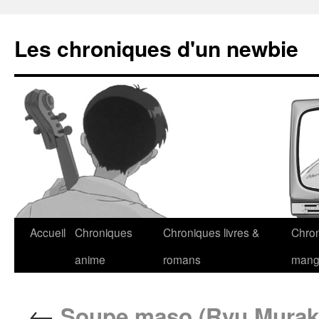
Les chroniques d'un newbie
Accueil
Chroniques
Chroniques livres &
Chro
anime
romans
man
←
Soupe maso (Ryu Murak