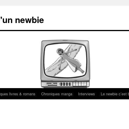
'un newbie
ques livres & romans
Chroniques manga
Interviews
Le newbie c’est b