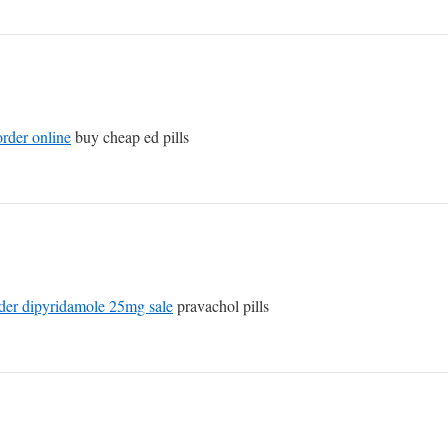
rder online
buy cheap ed pills
der dipyridamole 25mg sale
pravachol pills