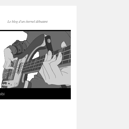
Le blog d'un éternel débutant
ibi