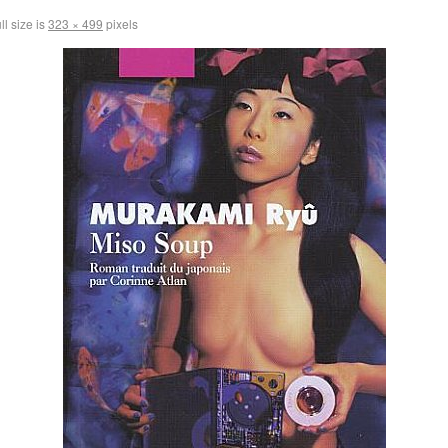
ll size is
323 × 499
pixels