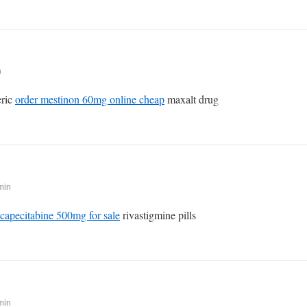
n
eric
order mestinon 60mg online cheap
maxalt drug
min
capecitabine 500mg for sale
rivastigmine pills
min