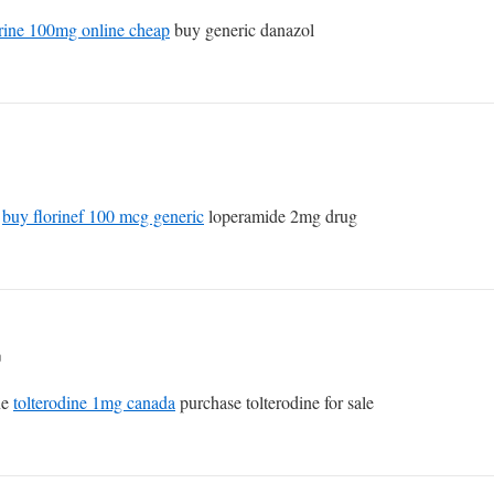
rine 100mg online cheap
buy generic danazol
s
buy florinef 100 mcg generic
loperamide 2mg drug
n
ne
tolterodine 1mg canada
purchase tolterodine for sale