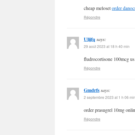
cheap meloset
order danoc
Répondre
Ulijfq
says:
29 août 2023 at 18 h 40 min
fludrocortisone 100mcg u
Répondre
Gmdrfs
says:
2 septembre 2023 at 1 h 06 mi
order prasugrel 10mg onli
Répondre