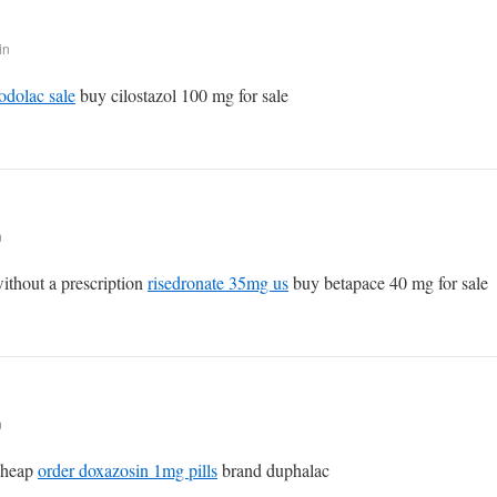
in
odolac sale
buy cilostazol 100 mg for sale
n
without a prescription
risedronate 35mg us
buy betapace 40 mg for sale
n
cheap
order doxazosin 1mg pills
brand duphalac