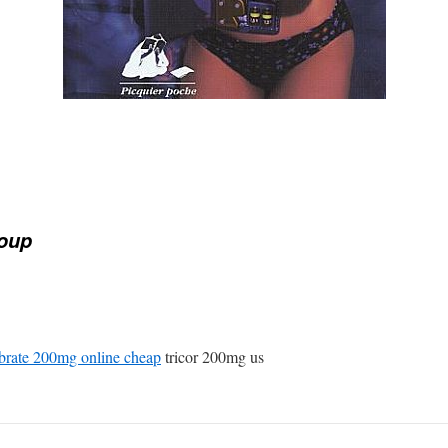
oup
ibrate 200mg online cheap
tricor 200mg us