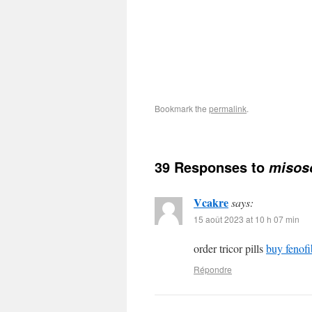
Bookmark the
permalink
.
39 Responses to
misos
Vcakre
says:
15 août 2023 at 10 h 07 min
order tricor pills
buy fenof
Répondre