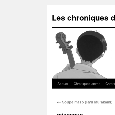
Les chroniques d
Accueil
Chroniques anime
Chroni
←
Soupe maso (Ryu Murakami)
misosoup