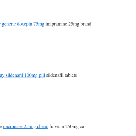
r generic doxepin 75mg
imipramine 25mg brand
uy sildenafil 100mg pill
sildenafil tablets
ne
micronase 2.5mg cheap
fulvicin 250mg ca