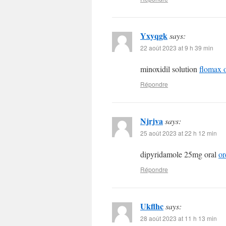
Yxyqgk
says:
22 août 2023 at 9 h 39 min
minoxidil solution
flomax o
Répondre
Njrjva
says:
25 août 2023 at 22 h 12 min
dipyridamole 25mg oral
or
Répondre
Ukflhc
says:
28 août 2023 at 11 h 13 min