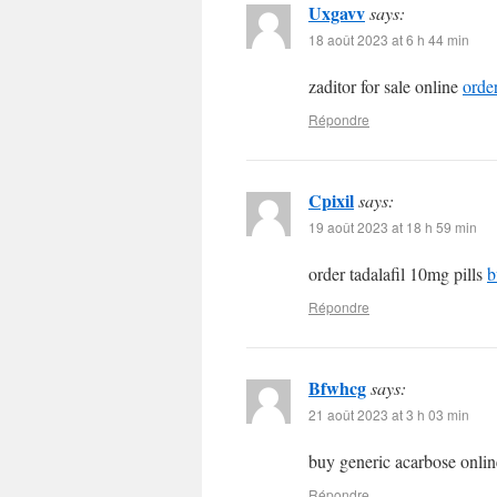
Uxgavv
says:
18 août 2023 at 6 h 44 min
zaditor for sale online
orde
Répondre
Cpixil
says:
19 août 2023 at 18 h 59 min
order tadalafil 10mg pills
b
Répondre
Bfwhcg
says:
21 août 2023 at 3 h 03 min
buy generic acarbose onli
Répondre