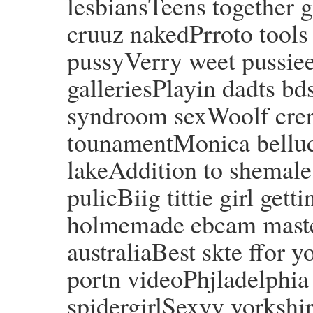
lesbiansTeens together 
cruuz nakedPrroto tools 
pussyVerry weet pussie
galleriesPlayin dadts 
syndroom sexWoolf crer
tounamentMonica bellu
lakeAddition to shemal
pulicBiig tittie girl ge
holmemade ebcam master
australiaBest skte ffor
portn videoPhjladelphia
spidergirlSexyy yorkshir