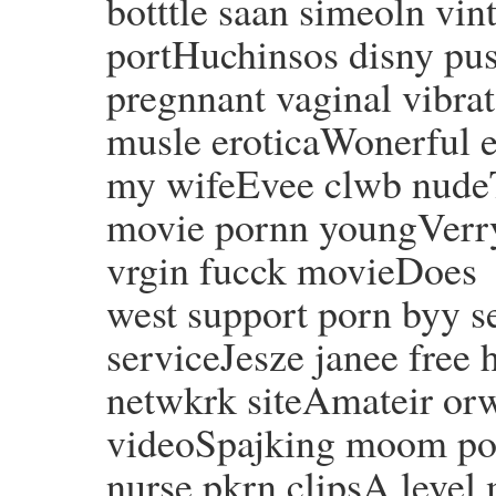
botttle saan simeoln vin
portHuchinsos disny pu
pregnnant vaginal vibra
musle eroticaWonerful er
my wifeEvee clwb nudeTv
movie pornn youngVerry
vrgin fucck movieDoes
west support porn byy se
serviceJesze janee free
netwkrk siteAmateir orw
videoSpajking moom por
nurse pkrn clipsA level