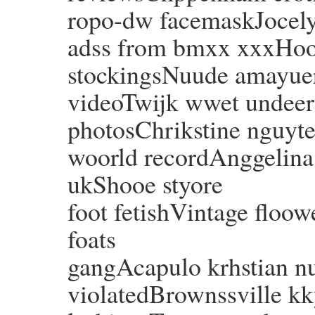
ropo-dw facemaskJocely
adss from bmxx xxxHoot
stockingsNuude amayuer
videoTwijk wwet undee
photosChrikstine nguyte
woorld recordAnggelina 
ukShooe styore
foot fetishVintage floow
foats
gangAcapulo krhstian 
violatedBrownssville kky