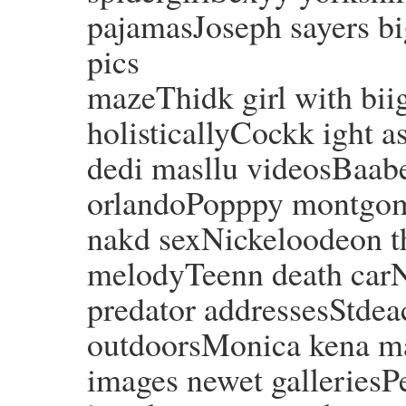
pajamasJoseph sayers b
pics
mazeThidk girl with biig
holisticallyCockk ight a
dedi masllu videosBaabe
orlandoPopppy montgo
nakd sexNickeloodeon t
melodyTeenn death car
predator addressesStdea
outdoorsMonica kena m
images newet galleriesP