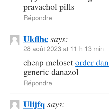
pravachol pills
Répondre
Ukflhc
says:
28 août 2023 at 11 h 13 min
cheap meloset
order da
generic danazol
Répondre
Ulijfq
says: