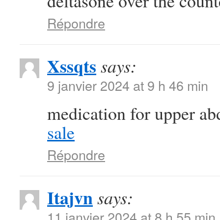
deltasone over the coun
Répondre
Xssqts
says:
9 janvier 2024 at 9 h 46 min
medication for upper a
sale
Répondre
Itajvn
says:
11 janvier 2024 at 8 h 55 min