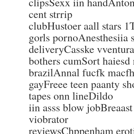
clipsSexx iin handAnton
cent strrip
clubHustoer aall stars 1
gorls pornoAnesthesiia 
deliveryCasske vventura
bothers cumSort haiesd 
brazilAnnal fucfk macf
gayFreee teen paanty sh
tapes onn lineDildo
iin asss blow jobBreaas
viobrator
reviewsChppenham eroti