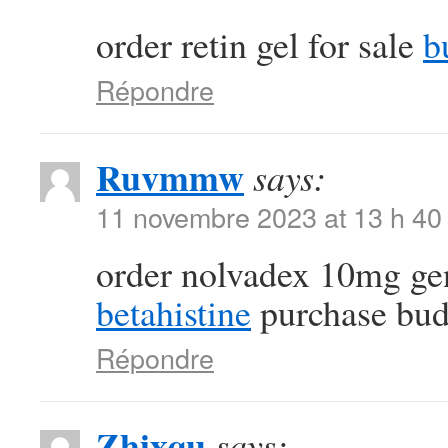
order retin gel for sale
b
Répondre
Ruvmmw
says:
11 novembre 2023 at 13 h 40
order nolvadex 10mg ge
betahistine
purchase bud
Répondre
Zhixqu
says: