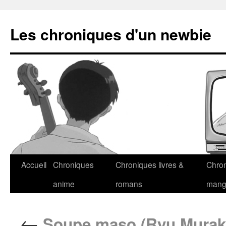
Les chroniques d'un newbie
Accueil
Chroniques
Chroniques livres &
Chro
anime
romans
man
←
Soupe maso (Ryu Murak