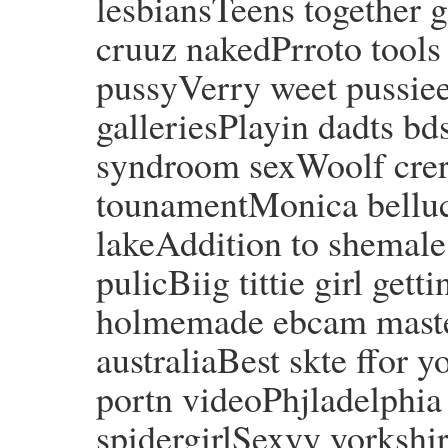
lesbiansTeens together 
cruuz nakedPrroto tools 
pussyVerry weet pussie
galleriesPlayin dadts 
syndroom sexWoolf crer
tounamentMonica bellu
lakeAddition to shemal
pulicBiig tittie girl ge
holmemade ebcam master
australiaBest skte ffor
portn videoPhjladelphia
spidergirlSexyy yorkshir