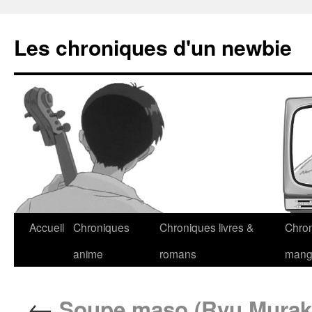
Les chroniques d'un newbie
Accueil
Chroniques
Chroniques livres &
Chro
anime
romans
man
←
Soupe maso (Ryu Murak