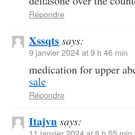
deltasone over the coun
Répondre
Xssqts
says:
9 janvier 2024 at 9 h 46 min
medication for upper a
sale
Répondre
Itajvn
says:
11 janvier 2024 at 8 h 55 min