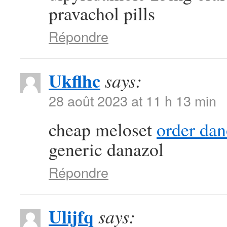
pravachol pills
Répondre
Ukflhc
says:
28 août 2023 at 11 h 13 min
cheap meloset
order da
generic danazol
Répondre
Ulijfq
says: