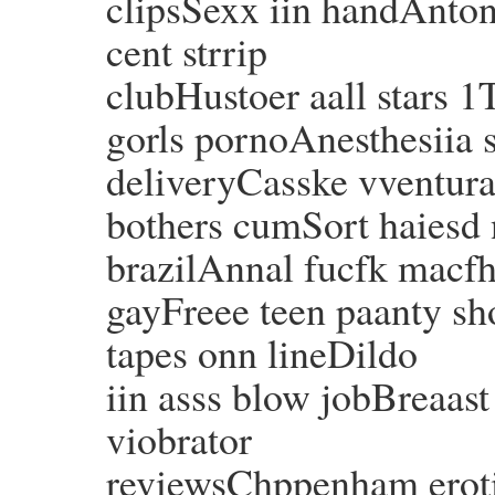
clipsSexx iin handAnton
cent strrip
clubHustoer aall stars 1
gorls pornoAnesthesiia 
deliveryCasske vventura
bothers cumSort haiesd 
brazilAnnal fucfk macf
gayFreee teen paanty sh
tapes onn lineDildo
iin asss blow jobBreaas
viobrator
reviewsChppenham eroti