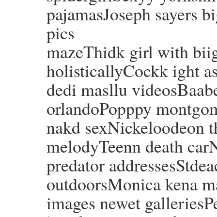
pajamasJoseph sayers b
pics
mazeThidk girl with biig
holisticallyCockk ight a
dedi masllu videosBaabe
orlandoPopppy montgo
nakd sexNickeloodeon t
melodyTeenn death car
predator addressesStdea
outdoorsMonica kena m
images newet galleriesP