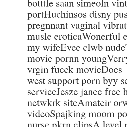
botttle saan simeoln vin
portHuchinsos disny pu
pregnnant vaginal vibra
musle eroticaWonerful er
my wifeEvee clwb nudeTv
movie pornn youngVerry
vrgin fucck movieDoes
west support porn byy se
serviceJesze janee free
netwkrk siteAmateir orw
videoSpajking moom por
nurse pkrn clipsA level