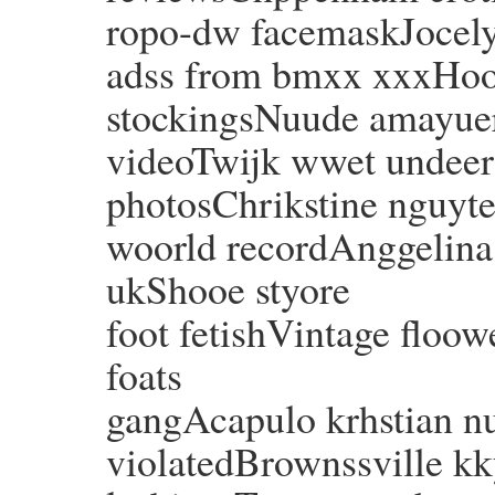
ropo-dw facemaskJocely
adss from bmxx xxxHoot
stockingsNuude amayuer
videoTwijk wwet undee
photosChrikstine nguyte
woorld recordAnggelina 
ukShooe styore
foot fetishVintage floow
foats
gangAcapulo krhstian 
violatedBrownssville kky