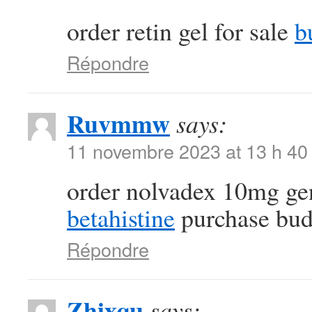
order retin gel for sale
b
Répondre
Ruvmmw
says:
11 novembre 2023 at 13 h 40
order nolvadex 10mg ge
betahistine
purchase bud
Répondre
Zhixqu
says: