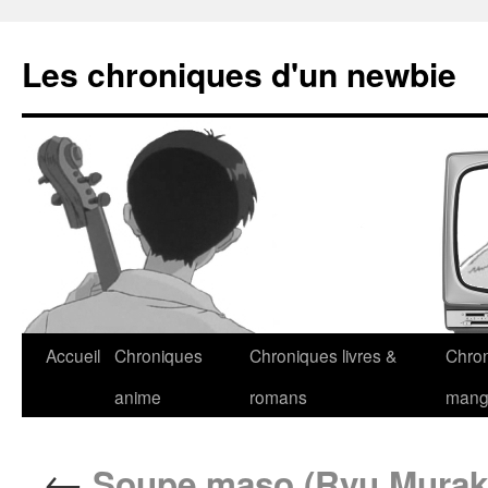
Les chroniques d'un newbie
Accueil
Chroniques
Chroniques livres &
Chro
anime
romans
man
←
Soupe maso (Ryu Murak