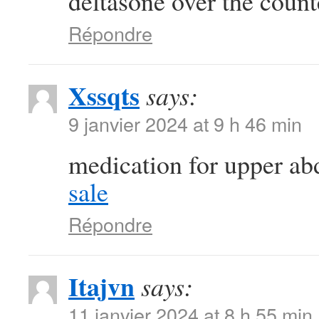
deltasone over the coun
Répondre
Xssqts
says:
9 janvier 2024 at 9 h 46 min
medication for upper a
sale
Répondre
Itajvn
says:
11 janvier 2024 at 8 h 55 min