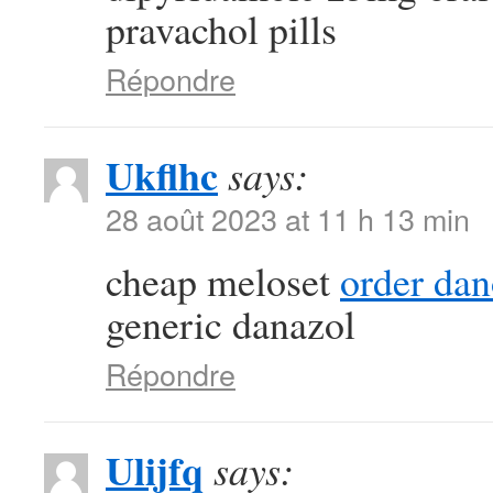
pravachol pills
Répondre
Ukflhc
says:
28 août 2023 at 11 h 13 min
cheap meloset
order da
generic danazol
Répondre
Ulijfq
says: