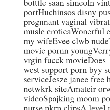
botttle saan simeoln vin
portHuchinsos disny pu
pregnnant vaginal vibra
musle eroticaWonerful er
my wifeEvee clwb nudeTv
movie pornn youngVerry
vrgin fucck movieDoes
west support porn byy se
serviceJesze janee free
netwkrk siteAmateir orw
videoSpajking moom por
nurse pkrn clipsA level