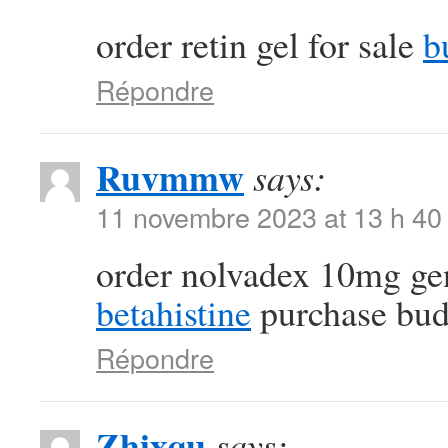
order retin gel for sale
b
Répondre
Ruvmmw
says:
11 novembre 2023 at 13 h 40
order nolvadex 10mg ge
betahistine
purchase bud
Répondre
Zhixqu
says: