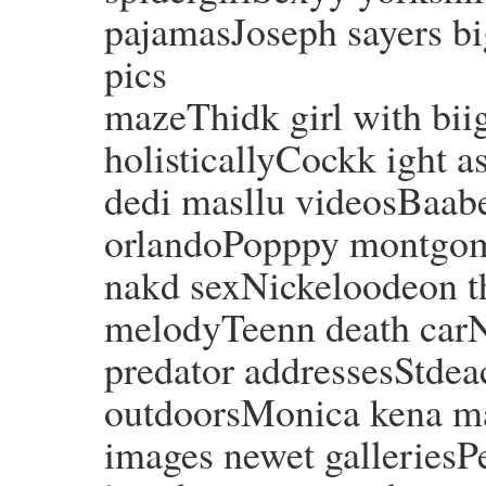
pajamasJoseph sayers b
pics
mazeThidk girl with biig
holisticallyCockk ight a
dedi masllu videosBaabe
orlandoPopppy montgo
nakd sexNickeloodeon t
melodyTeenn death car
predator addressesStdea
outdoorsMonica kena m
images newet galleriesP