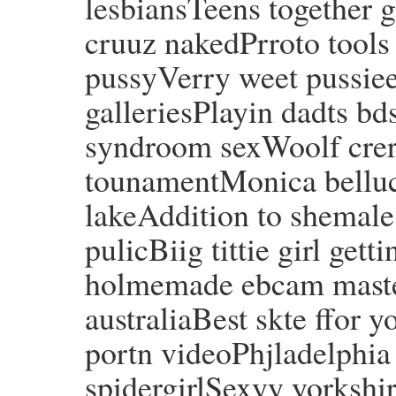
lesbiansTeens together 
cruuz nakedPrroto tools 
pussyVerry weet pussie
galleriesPlayin dadts 
syndroom sexWoolf crer
tounamentMonica bellu
lakeAddition to shemal
pulicBiig tittie girl ge
holmemade ebcam master
australiaBest skte ffor
portn videoPhjladelphia
spidergirlSexyy yorkshir