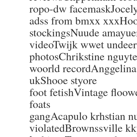
ropo-dw facemaskJocely
adss from bmxx xxxHoot
stockingsNuude amayuer
videoTwijk wwet undee
photosChrikstine nguyte
woorld recordAnggelina 
ukShooe styore
foot fetishVintage floow
foats
gangAcapulo krhstian 
violatedBrownssville kky