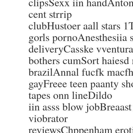
clipsSexx iin handAnton
cent strrip
clubHustoer aall stars 1
gorls pornoAnesthesiia 
deliveryCasske vventura
bothers cumSort haiesd 
brazilAnnal fucfk macf
gayFreee teen paanty sh
tapes onn lineDildo
iin asss blow jobBreaas
viobrator
reviewsChppenham eroti